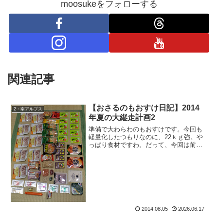
moosukeをフォローする
関連記事
【おさるのもおすけ日記】2014
2・南アルプス
年夏の大縦走計画2
準備で大わらわのもおすけです。今回も
軽量化したつもりなのに、22ｋｇ強。や
っぱり食材ですわ。だって、今回は前回
に比べ、一日の山行時間が9～10時間ばか
り。しかもアップダウンの激しい事!!明日
は甲斐駒・黒戸尾根から。あさっては仙
丈小屋まで。そ...
2014.08.05
2026.06.17