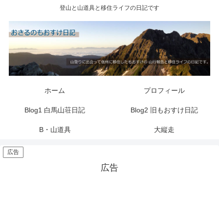
登山と山道具と移住ライフの日記です
ホーム
プロフィール
Blog1 白馬山荘日記
Blog2 旧もおすけ日記
B・山道具
大縦走
広告
広告