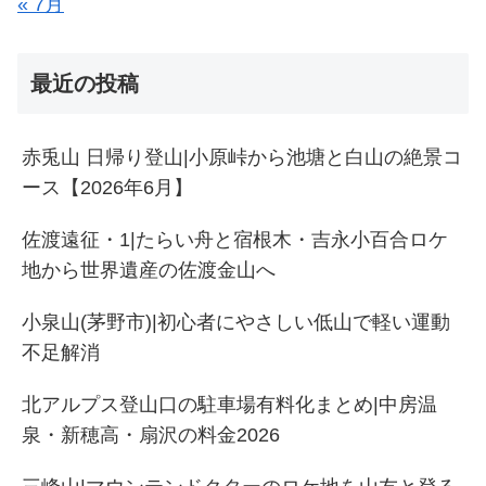
« 7月
最近の投稿
赤兎山 日帰り登山|小原峠から池塘と白山の絶景コ
ース【2026年6月】
佐渡遠征・1|たらい舟と宿根木・吉永小百合ロケ
地から世界遺産の佐渡金山へ
小泉山(茅野市)|初心者にやさしい低山で軽い運動
不足解消
北アルプス登山口の駐車場有料化まとめ|中房温
泉・新穂高・扇沢の料金2026