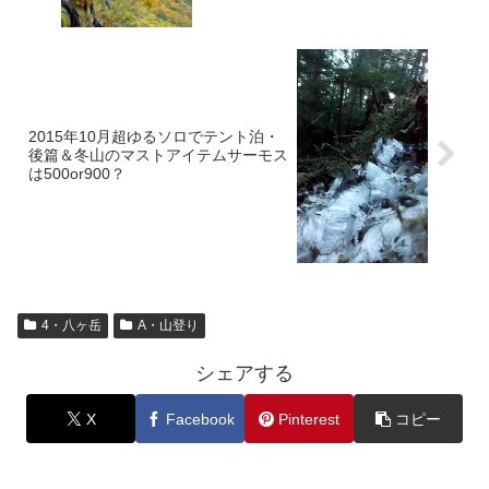
2015年10月超ゆるソロでテント泊・
後篇＆冬山のマストアイテムサーモス
は500or900？
4・八ヶ岳
A・山登り
シェアする
X
Facebook
Pinterest
コピー