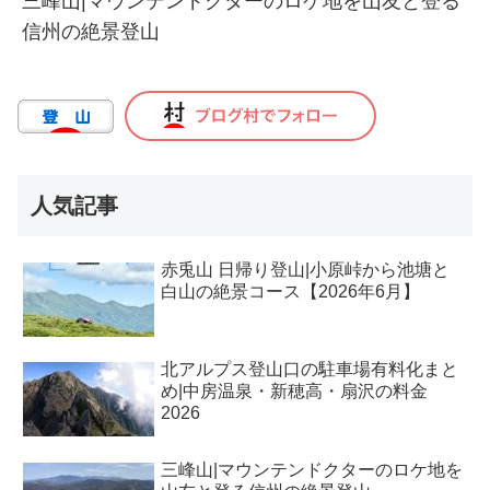
三峰山|マウンテンドクターのロケ地を山友と登る
信州の絶景登山
人気記事
赤兎山 日帰り登山|小原峠から池塘と
白山の絶景コース【2026年6月】
北アルプス登山口の駐車場有料化まと
め|中房温泉・新穂高・扇沢の料金
2026
三峰山|マウンテンドクターのロケ地を