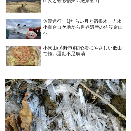
山友と登る信州の絶景登山
佐渡遠征・1|たらい舟と宿根木・吉永
小百合ロケ地から世界遺産の佐渡金山
へ
小泉山(茅野市)|初心者にやさしい低山
で軽い運動不足解消