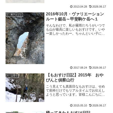
2013.04.28
2026.06.17
2016年10月・ヴァリエーション
2・南アルプス
ルート鋸岳～甲斐駒ケ岳へ１
そんなわけで、私が霧雨だろうがいつで
も山が最高に楽しいもおすけです。いや
ー楽しかったわー。ちゃんといい子にし
て頑張って山登ると、山の神様は必ずご
褒美を下さるのね。天気なんて吹っ飛ぶ
くらい楽しかったです。で、考えること
は兄弟と同じで。兄弟＝あ...
2017.08.24
2026.06.17
【もおすけ日記】2015年 おや
A・山登り
びんと偵察山行
こう見えても真面目なもおすけは、せめ
て前枠だけでもリアルタイムでお伝えし
ようと思っています。皆様こんにちに
ゃ、おさるのもおすけでございます。こ
れは昨日の話。仕事中、たまたまてんち
2015.05.10
2026.06.17
ょの近くに行ったら、ワ：『お前、いま
手が綺麗か？』手？お客様の...
帰ってきたもおすけ日記