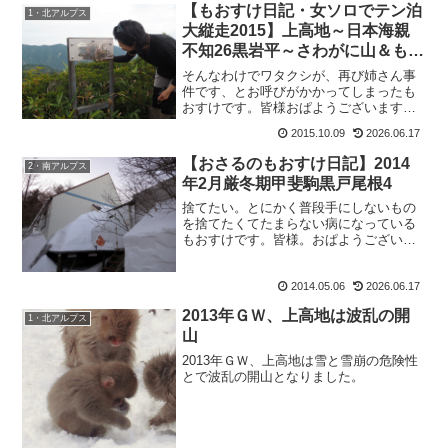
【もおすけ日記・女ソロでテン泊
1・北アルプス
大縦走2015】上高地～日本海親
不知26黒岩平～さわがに山＆もお
すけ大注目ブランド
そんなわけでワタクシが、再び姉さん事
件です、とお呼びがかかってしまったも
おすけです。皆様おぱようございます。
お呼びを掛けてくれたのはこの人、リョ
2015.10.09
2026.06.17
ウさん。え？え？？ アタシってそんな
に突っ込みどころ多いブログ書いてる
【おさるのもおすけ日記】2014
2・南アルプス
の？イヤー自分では山行もブ...
年2月厳冬期甲斐駒黒戸尾根4
捨てたい。とにかく普段手にしないもの
を捨てたくてたまらない病になっている
もおすけです。皆様。おぱようございま
す。普段手にしないということは、結局
は必要としていないもの。使わないと、
2014.05.06
2026.06.17
モノの持つエネルギーが停滞するから運
気も停滞してしまう。など...
2013年ＧＷ、上高地は波乱の開
1・北アルプス
山
2013年ＧＷ、上高地は雪と雪崩の危険性
とで波乱の開山となりました。