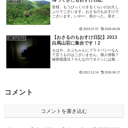
A・山登り
皆様、もうびっくりするくらいのお久し
ぶりでございます。おさるのもおすけで
ございます。いやー、長かった。長すぎ
てどこから話せばいいのやら。って感じ
ですが。簡単に言っちゃいますと、ブロ
2024.07.07
2026.06.08
グのドメイン（URL）が有効期限が切れ
てしまって。新しくこの...
【おさるのもおすけ日記】2013
1・北アルプス
白馬山荘に集合です！2
もはや。さぶちゃんにプライバシーなん
て言うものはございません。個人情報？
秘密保護法？そんなのワタクシには無関
係よ、のおさるのもおすけでございま
す。皆様こんばんにゃ。毎度毎度好き勝
2013.12.14
2026.06.17
手な事を、書き放題なワタクシでござい
ますがそして当たり前でもご...
コメント
コメントを書き込む