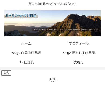
登山と山道具と移住ライフの日記です
ホーム
プロフィール
Blog1 白馬山荘日記
Blog2 旧もおすけ日記
B・山道具
大縦走
広告
広告