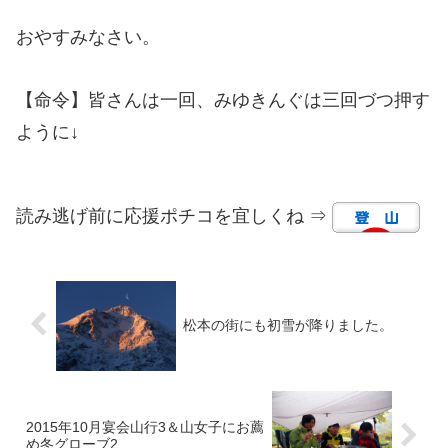
おやすみなさい。
【命令】皆さんは一回、みゆきんぐは三回づつ押す
ように↓
読み逃げ前に応援ポチコを宜しくね ⇒
松本の街にも初雪が降りました。
2015年10月宴会山行3＆山女子にお薦
め冬グローブ2