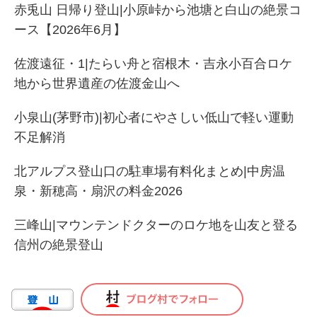
赤兎山 日帰り登山|小原峠から池塘と白山の絶景コ
ース【2026年6月】
佐渡遠征・1|たらい舟と宿根木・吉永小百合ロケ
地から世界遺産の佐渡金山へ
小泉山(茅野市)|初心者にやさしい低山で軽い運動
不足解消
北アルプス登山口の駐車場有料化まとめ|中房温
泉・新穂高・扇沢の料金2026
三峰山|マウンテンドクターのロケ地を山友と登る
信州の絶景登山