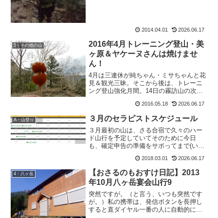
2014.04.01
2026.06.17
2016年4月トレーニング登山・美
5・その他の山
ヶ原＆ヤケーヌさんは焼けませ
ん！
4月は三連休が純ちゃん・ミサちゃんと花
見＆観光三昧。そこから後は、トレーニ
ング登山強化月間。14日の霧訪山の次の
休みが、19日のこの美ヶ原登山。たまに
2016.05.18
2026.06.17
仕事帰りにラーメン食べに行ったりもし
て。（みゆきんぐもラーメン好き）松本
３月のセラピストスケジュール
A・山登り
ではおおぼしが一番...
３月最初の山は、さる合宿で久々のハー
ド山行を予定していてそのために今日
も、確定申告の準備をサボってまで(いい
のか？アタシ)トレーニング登山をしてき
2018.03.01
2026.06.17
たというのに。天気悪いって言うんだも
んなぁ。雪崩が怖い季節だから、ムリは
【おさるのもおすけ日記】2013
4・八ヶ岳
禁物。せめて山が中止な...
年10月八ヶ岳宴会山行9
突然ですが。（と言う、いつも突然です
が。）私の携帯は、発信ボタンを長押し
すると直ダイヤル一番の人に自動的にか
かります。その一番とは。さぶちゃんで