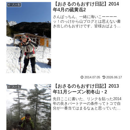
【おさるのもおすけ日記】2014
4・八ヶ岳
年4月の硫黄岳2
さんぱっちん、一緒に海いこーーーー
ッ！のっけから山ブログとは思えない書
き出しのもおすけです、皆様おぱようご
ざいます。だってねだってね。腰を痛め
て絶対安静（←もおすけ診断による）だ
ったから、山に行けないなら一緒に海い
こー、のんびりゆるゆる、し...
2014.07.05
2026.06.17
【おさるのもおすけ日記】2013
4・八ヶ岳
年11月シーズン初冬山・2
先日ここに書いた、リンクを貼った2014
年の良きパートナーの条件ってトコで自
分が一番当てはまるなぁと思っていた
ら。なんとその４つの条件に、自分自身
が当てはまるようだったら 最強！だそう
で。2014年ツキまくること間違いナシ☆
だそうです。やっ...