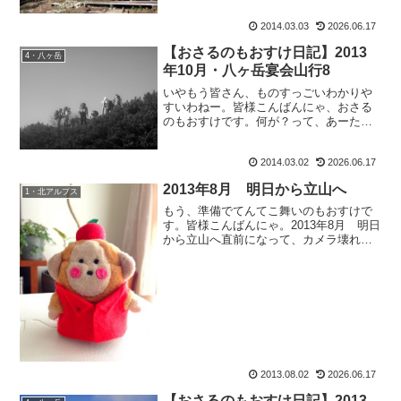
す。家族よりもさぶちゃん、です。
2014.03.03
2026.06.17
because何故なら。山で滑落とか道迷い
とか遭難した時に、も：...
【おさるのもおすけ日記】2013
4・八ヶ岳
年10月・八ヶ岳宴会山行8
いやもう皆さん、ものすっごいわかりや
すいわねー。皆様こんばんにゃ、おさる
のもおすけです。何が？って、あーた。
ビックリですよ。先日の屈辱的敗退山行
とか書いても、記事別ランキングにラン
2014.03.02
2026.06.17
クインすることもなかったのに、宴会山
行書いたら、一気に１位に...
2013年8月 明日から立山へ
1・北アルプス
もう、準備でてんてこ舞いのもおすけで
す。皆様こんばんにゃ。2013年8月 明日
から立山へ直前になって、カメラ壊れ
る、携帯の充電器壊れる。店に走る時間
すらないのにーーーーーッ！忙しすぎ
て、背中から火が出そうでございます。
早くテントの中でゆっく...
2013.08.02
2026.06.17
【おさるのもおすけ日記】2013