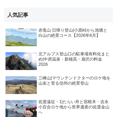
人気記事
赤兎山 日帰り登山|小原峠から池塘と
白山の絶景コース【2026年6月】
北アルプス登山口の駐車場有料化まと
め|中房温泉・新穂高・扇沢の料金
2026
三峰山|マウンテンドクターのロケ地を
山友と登る信州の絶景登山
佐渡遠征・1|たらい舟と宿根木・吉永
小百合ロケ地から世界遺産の佐渡金山
へ