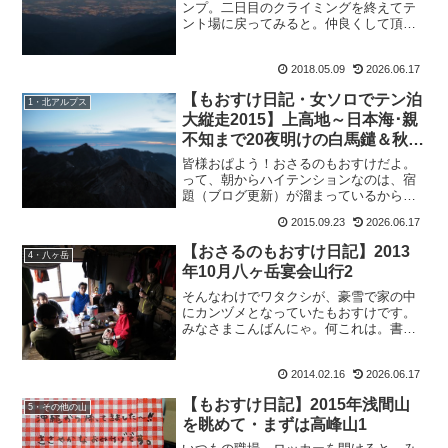
ンプ。二日目のクライミングを終えてテ
ント場に戻ってみると。仲良くして頂い
たクライマーの三人組さんから、薪の置
き土産が。更に隣のお洒落キャンパーご
2018.05.09
2026.06.17
夫妻からも、立派な薪のプレゼント。岐
阜＆愛知のクライマーさん...
【もおすけ日記・女ソロでテン泊
1・北アルプス
大縦走2015】上高地～日本海･親
不知まで20夜明けの白馬鑓＆秋の
裏ワザコーディネイト
皆様おぱよう！おさるのもおすけだよ。
って、朝からハイテンションなのは、宿
題（ブログ更新）が溜まっているから。
なんかねぇ。写真が多いと嬉しいのだ
2015.09.23
2026.06.17
が、加工しなくちゃって思うと途端に面
倒になって、夏休みの宿題を溜め込み過
【おさるのもおすけ日記】2013
4・八ヶ岳
ぎた子供のような気分になっ...
年10月八ヶ岳宴会山行2
そんなわけでワタクシが、豪雪で家の中
にカンヅメとなっていたもおすけです。
みなさまこんばんにゃ。何これは。書け
って事ですか？まあこんな事でもない
と、書き上がらないくらい写真も多いで
2014.02.16
2026.06.17
すから。早速、弾丸更新していきますよ
ー。ウニファン、さぶファン...
【もおすけ日記】2015年浅間山
5・その他の山
を眺めて・まずは高峰山1