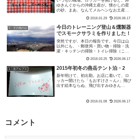
いつもの職場。ロッカーを開けると、み
ゆきんぐからの沖縄土産が。懐かしの星
の砂。まあ、なんてメルヘンなお土産な
のでしょう。断捨離ライフだけど、せっ
2016.01.29
2026.06.17
かく頂いたからどこに飾ろうかしら…植
木に撒いたら怒られる？（アタシ的に
今日のトレーニング登山＆燻製器
5・その他の山
は、お洒落トッピングのつも...
でスモークサラミを作りました！
突然ですが、本日の報告です。今日は山
以外にも、・郵便局・買い物・掃除・洗
濯・キッチンの掃除・トイレ掃除（この
後やります）・オイル交換をやります
2016.03.25
2026.06.17
よ？の、もおすけでございます。んで、
今日の山の報告です。今日のトレーニン
2015年初冬の燕岳テント泊・2
1・北アルプス
グ登山２０１６年３月２５日...
新年明けて、初出勤。お店に着いて、ロ
ッカー開けたら「もおすけさ～ん♪」飛び
出す絵本ならぬ、飛び出すみゆきん
ぐ。・・・ハートとか描かれてるし。実
はこのみゆきんぐ。年末は実家に帰省し
ていたそうで、なんでもお父様もこのブ
2016.01.08
2026.06.17
ログを読んで下さっていると...
コメント