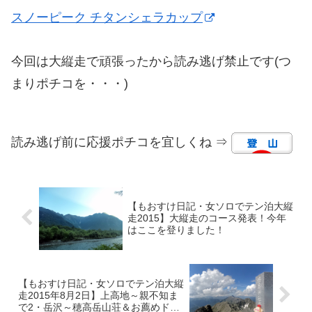
スノーピーク チタンシェラカップ
今回は大縦走で頑張ったから読み逃げ禁止です(つ
まりポチコを・・・)
読み逃げ前に応援ポチコを宜しくね ⇒
【もおすけ日記・女ソロでテン泊大縦
走2015】大縦走のコース発表！今年
はここを登りました！
【もおすけ日記・女ソロでテン泊大縦
走2015年8月2日】上高地～親不知ま
で2・岳沢～穂高岳山荘＆お薦めドリ