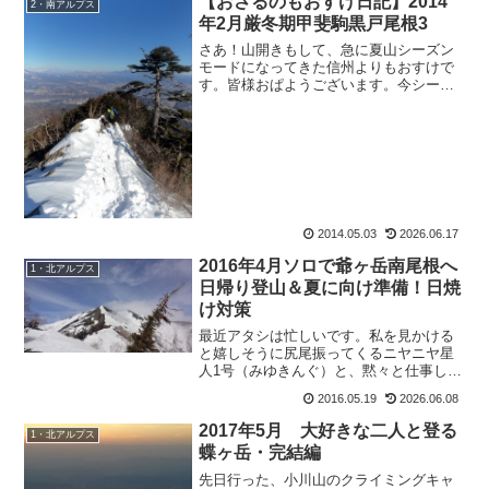
【おさるのもおすけ日記】2014
2・南アルプス
年2月厳冬期甲斐駒黒戸尾根3
さあ！山開きもして、急に夏山シーズン
モードになってきた信州よりもおすけで
す。皆様おぱようございます。今シーズ
ン、もおすけと山に行きたい！と挙手し
てくださった方も、もおすけがお誘いし
た方も。皆一緒に、ニコニコ山に登りに
行きましょう！いやー、わ...
2014.05.03
2026.06.17
2016年4月ソロで爺ヶ岳南尾根へ
1・北アルプス
日帰り登山＆夏に向け準備！日焼
け対策
最近アタシは忙しいです。私を見かける
と嬉しそうに尻尾振ってくるニヤニヤ星
人1号（みゆきんぐ）と、黙々と仕事しな
がら、でも山の話になると止まらないニ
2016.05.19
2026.06.08
ヤニヤ星人2号（翔坊）。2人のお子ちゃ
まに仕事教えつつ、検品したりの毎日
2017年5月 大好きな二人と登る
1・北アルプス
で。商品もドカッと入荷...
蝶ヶ岳・完結編
先日行った、小川山のクライミングキャ