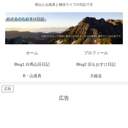
登山と山道具と移住ライフの日記です
ホーム
プロフィール
Blog1 白馬山荘日記
Blog2 旧もおすけ日記
B・山道具
大縦走
広告
広告