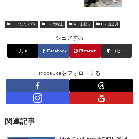
ンク
1・北アルプス
6・大縦走
A・山登り
B・山道具
シェアする
X
Facebook
Pinterest
コピー
moosukeをフォローする
関連記事