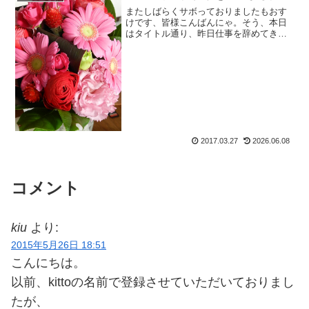
またしばらくサボっておりましたもおす
けです、皆様こんばんにゃ。そう、本日
はタイトル通り、昨日仕事を辞めてきた
報告です。５年半勤めた職場を辞めまし
た２０１１年の秋から勤めていた職場
を、昨日退職。常連のお客様には、事前
にお伝えしていたのですがも...
2017.03.27
2026.06.08
コメント
kiu
より:
2015年5月26日 18:51
こんにちは。
以前、kittoの名前で登録させていただいておりまし
たが、