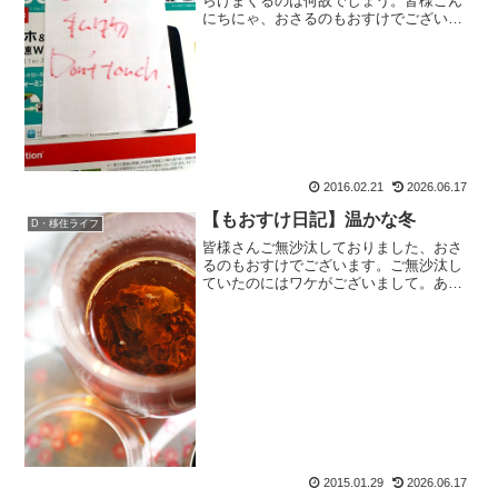
らけまくるのは何故でしょう。皆様こん
にちにゃ、おさるのもおすけでございま
す。昼休みは、というか仕事中はめっち
ゃブログ書きたくなるんですけどね。家
に帰ってご飯食べたら、ぐうたらもおす
けに変身ですわ。で、本日...
2016.02.21
2026.06.17
【もおすけ日記】温かな冬
D・移住ライフ
皆様さんご無沙汰しておりました、おさ
るのもおすけでございます。ご無沙汰し
ていたのにはワケがございまして。あれ
やこれや。順を追って書いていきます
が。一つ目にまず風邪引きかけました。
久し振りに鼻なんてかんじゃいました
よ。早めに葛根湯とかPL剤と...
2015.01.29
2026.06.17