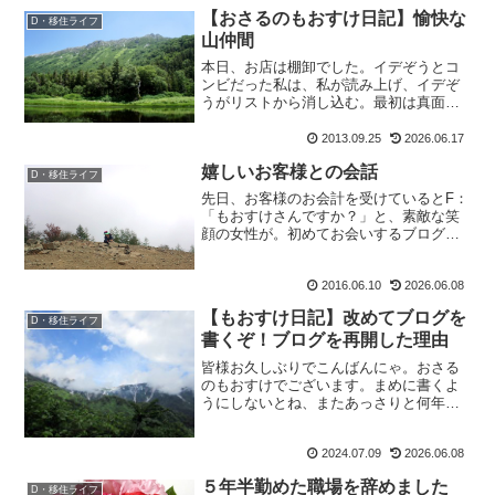
【おさるのもおすけ日記】愉快な
D・移住ライフ
山仲間
本日、お店は棚卸でした。イデぞうとコ
ンビだった私は、私が読み上げ、イデぞ
うがリストから消し込む。最初は真面目
に座ってしていたイデぞうも、肘ついた
り、座り込んだり。しまいには寝そべり
2013.09.25
2026.06.17
ながら消しこんでいる。そんな姿を見
嬉しいお客様との会話
て、も：『・・・なんか夏休...
D・移住ライフ
先日、お客様のお会計を受けているとF：
「もおすけさんですか？」と、素敵な笑
顔の女性が。初めてお会いするブログ読
者さんとわかり、お礼とご挨拶を。そし
て丁度たまたま横にいたのが、みゆきん
2016.06.10
2026.06.08
ぐ。も：「あ、彼女がみゆきんぐです♪」
F：「あ、やっぱり？...
【もおすけ日記】改めてブログを
D・移住ライフ
書くぞ！ブログを再開した理由
皆様お久しぶりでこんばんにゃ。おさる
のもおすけでございます。まめに書くよ
うにしないとね、またあっさりと何年も
サボるから(イヤそれはサボり過ぎだろ
う)。とにかく書く習慣をつけようと思い
2024.07.09
2026.06.08
ます。ブログを再開した理由ずーいぶん
とご無沙汰していました...
５年半勤めた職場を辞めました
D・移住ライフ