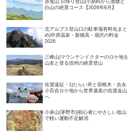
赤兎山 日帰り登山|小原峠から池塘と
白山の絶景コース【2026年6月】
北アルプス登山口の駐車場有料化まと
め|中房温泉・新穂高・扇沢の料金
2026
三峰山|マウンテンドクターのロケ地を
山友と登る信州の絶景登山
佐渡遠征・1|たらい舟と宿根木・吉永
小百合ロケ地から世界遺産の佐渡金山
へ
小泉山(茅野市)|初心者にやさしい低山
で軽い運動不足解消