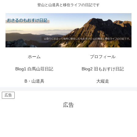
登山と山道具と移住ライフの日記です
ホーム
プロフィール
Blog1 白馬山荘日記
Blog2 旧もおすけ日記
B・山道具
大縦走
広告
広告