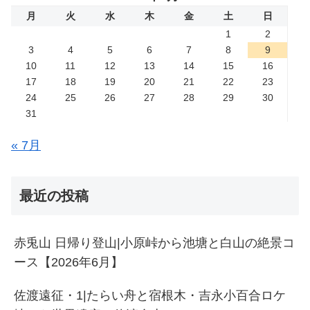
月
火
水
木
金
土
日
1
2
3
4
5
6
7
8
9
10
11
12
13
14
15
16
17
18
19
20
21
22
23
24
25
26
27
28
29
30
31
« 7月
最近の投稿
赤兎山 日帰り登山|小原峠から池塘と白山の絶景コ
ース【2026年6月】
佐渡遠征・1|たらい舟と宿根木・吉永小百合ロケ