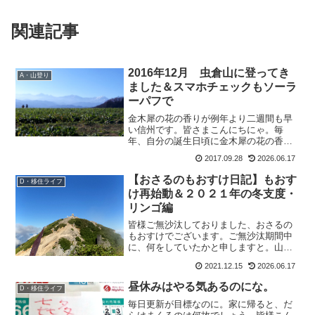
関連記事
2016年12月 虫倉山に登ってき
A・山登り
ました＆スマホチェックもソーラ
ーパフで
金木犀の花の香りが例年より二週間も早
い信州です。皆さまこんにちにゃ。毎
年、自分の誕生日頃に金木犀の花の香り
がするのですが、今年は早い。もうすっ
2017.09.28
2026.06.17
かり秋ですよ。・・・・・急いで更新せ
ねば。って事で、書いていきます。前回
【おさるのもおすけ日記】もおす
D・移住ライフ
に引き続き、さっちゃん＆ユ...
け再始動＆２０２１年の冬支度・
リンゴ編
皆様ご無沙汰しておりました、おさるの
もおすけでございます。ご無沙汰期間中
に、何をしていたかと申しますと。山と
か、こまめに帰省とか、仕事とか、コロ
2021.12.15
2026.06.17
ナで控えていた歯医者さん＆病院とか。
で、以前ココでも書いた右肩を痛めてよ
昼休みはやる気あるのにな。
D・移住ライフ
うやく回復した・・・と思...
毎日更新が目標なのに。家に帰ると、だ