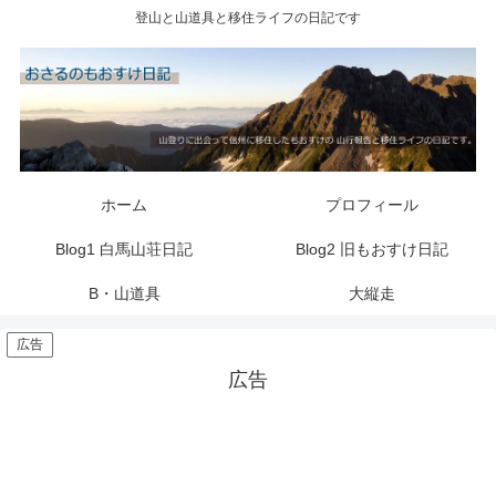
登山と山道具と移住ライフの日記です
ホーム
プロフィール
Blog1 白馬山荘日記
Blog2 旧もおすけ日記
B・山道具
大縦走
広告
広告