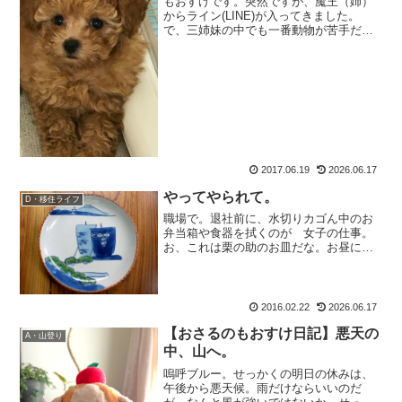
もおすけです。突然ですが、魔王（姉）
からライン(LINE)が入ってきました。
で、三姉妹の中でも一番動物が苦手だっ
た魔王がなんと犬を飼い始めた、と。お
姉ちゃんが犬？もおすけが、子供の頃に
可愛がっていたモルモットさえも触れな
かったのになんと犬を...
2017.06.19
2026.06.17
やってやられて。
D・移住ライフ
職場で。退社前に、水切りカゴん中のお
弁当箱や食器を拭くのが 女子の仕事。
お、これは栗の助のお皿だな。お昼に焼
きそば食べてたもん。ならば。いざ。乗
船。もおすけマーク、ちっさいから気が
付かなくって次の料理載せちゃってあ し
まった、とかやっちゃう...
2016.02.22
2026.06.17
【おさるのもおすけ日記】悪天の
A・山登り
中、山へ。
嗚呼ブルー。せっかくの明日の休みは、
午後から悪天候。雨だけならいいのだ