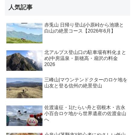
人気記事
赤兎山 日帰り登山|小原峠から池塘と
白山の絶景コース【2026年6月】
北アルプス登山口の駐車場有料化まと
め|中房温泉・新穂高・扇沢の料金
2026
三峰山|マウンテンドクターのロケ地を
山友と登る信州の絶景登山
佐渡遠征・1|たらい舟と宿根木・吉永
小百合ロケ地から世界遺産の佐渡金山
へ
小泉山(茅野市)|初心者にやさしい低山