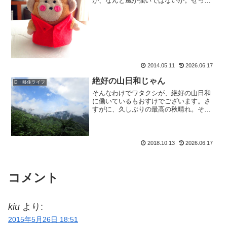
が、なんと風が強いではないか。せっか
く山に行こうと思っていたのに、強風で
はちょっと危ない（て感じの所）。途中
ビバーク路線も考えたけど、この時期熊
が出たら怖いし。なんてあれ...
2014.05.11
2026.06.17
絶好の山日和じゃん
D・移住ライフ
そんなわけでワタクシが、絶好の山日和
に働いているもおすけでございます。さ
すがに、久しぶりの最高の秋晴れ。そり
ゃー皆さま、お出掛けするよね。もおす
けも大層、山に行きとうございます。あ
あ、こんな事書いてる間に山行報告やら
なくちゃー。やっと写真加...
2018.10.13
2026.06.17
コメント
kiu
より:
2015年5月26日 18:51