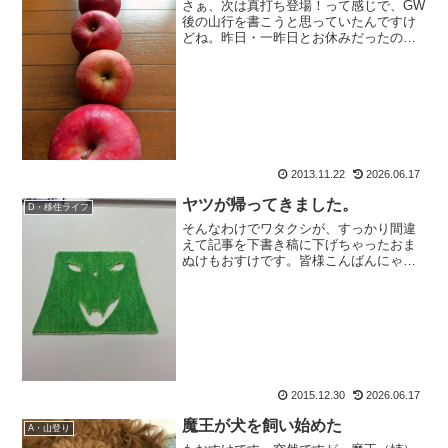
さぁ、次は真打ち登場！って感じで、GW
後の山行を書こうと思っていたんですけ
どね。昨日・一昨日とお休みだったの
で、毎年恒例のアレを作りました。アレ
とは。そう、アレです。あ、間違えまし
た。皆様こんばんにゃ、おさるのもおす
けでございます。んで、ア...
2013.11.22
2026.06.17
ヤツが帰ってきました。
D・移住ライフ
そんなわけでワタクシが、すっかり間違
えて記事を下書き稿に下げちゃったおま
ぬけもおすけです。皆様こんばんにゃ。
タトモさん、ご連絡ありがとうございま
す！自分のページだと普通に表示されて
るから、全然気が付きませんでしたわ
ー。てことで、先日の24日...
2015.12.30
2026.06.17
魔王が犬を飼い始めた
A・山登り