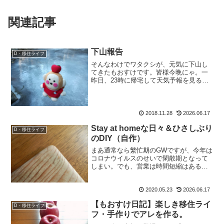
関連記事
下山報告
D・移住ライフ
そんなわけでワタクシが、元気に下山し
てきたもおすけです。皆様今晩にゃ。一
昨日、23時に帰宅して天気予報を見る
や、28日は降水確率70％。おおおおお。
降るじゃないですか。でもって、同行者
ユキエちゃんからはユ：「連日の仕事で
クタクタでバテるかも...
2018.11.28
2026.06.17
Stay at homeな日々＆ひさしぶり
D・移住ライフ
のDIY（自作）
まあ通常なら繁忙期のGWですが、今年は
コロナウイルスのせいで閑散期となって
しまい。でも、営業は時間短縮はあるも
のの、通常通りあるわけで。ＧＷの分の
お休みを今頃取っている もおすけなわけ
2020.05.23
2026.06.17
ですが。いやぁ、すること無いね。山は
ダメでしょ？ジムもダ...
【もおすけ日記】楽しき移住ライ
D・移住ライフ
フ・手作りでアレを作る。