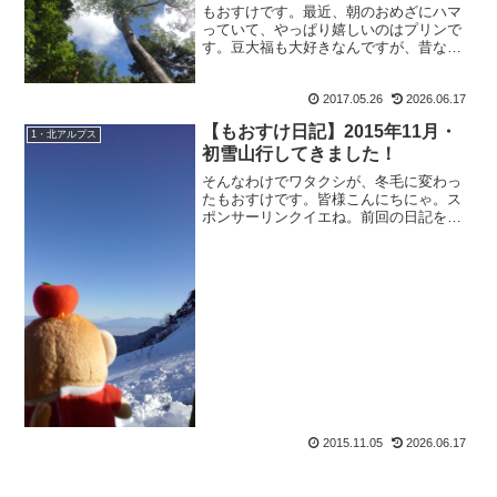
もおすけです。最近、朝のおめざにハマ
っていて、やっぱり嬉しいのはプリンで
す。豆大福も大好きなんですが、昔なが
らのプリン。とろけるプリンじゃなく
て、表面が硬くてカラメルの所に素があ
2017.05.26
2026.06.17
るようなプリンが子供の頃から大好きで
す。モロゾフのガラス瓶に入...
【もおすけ日記】2015年11月・
1・北アルプス
初雪山行してきました！
そんなわけでワタクシが、冬毛に変わっ
たもおすけです。皆様こんにちにゃ。ス
ポンサーリンクイエね。前回の日記を書
いたのは、槍ヶ岳が見えるよー凄いでし
ょーって言う自慢ではなくいつもオオカ
ミもおすけだから、信じてもらえないけ
どホントだよ！？ほんとに...
2015.11.05
2026.06.17