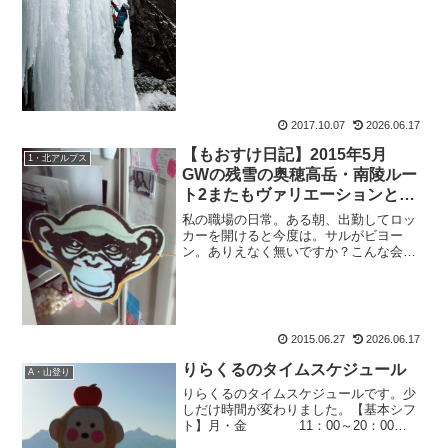
2017.10.07
2026.06.17
【もおすけ日記】2015年5月
1・北アルプス
GWの残雪の奥穂高岳・南陵ルー
ト2またもヴァリエーションとマ
ムート・ジオンヘッドバンド
私の職場の日常。ある朝、出勤してロッ
カーを開けると今度は。サルがビヨー
ン。ありえなく無いですか？こんな会
社。ブログネタのためじゃなく、これが
日常っていうんだから凄いです。皆様お
ぱよう、もおすけです。ささ、本日も更
新。現行に追い付くために頑張...
2015.06.27
2026.06.17
りらくるのタイムスケジュール
A・山登り
りらくるのタイムスケジュールです。少
しだけ時間が変わりました。【基本シフ
ト】月・金 11：00～20：00
火 10：00～19：00水・