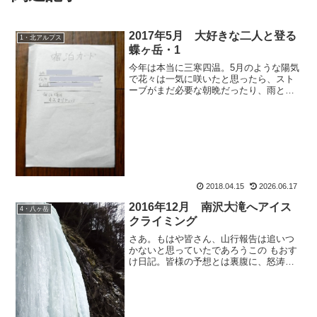
2017年5月 大好きな二人と登る
1・北アルプス
蝶ヶ岳・1
今年は本当に三寒四温。5月のような陽気
で花々は一気に咲いたと思ったら、スト
ーブがまだ必要な朝晩だったり、雨と風
で桜は一気に散ってしまうし。山の準備
も、何着ていいか迷う所。そんなもおす
けが、パッキングもしないでおくる山行
報告。今回は、大大大好...
2018.04.15
2026.06.17
2016年12月 南沢大滝へアイス
4・八ヶ岳
クライミング
さあ。もはや皆さん、山行報告は追いつ
かないと思っていたであろうこの もおす
け日記。皆様の予想とは裏腹に、怒涛の
更新撃を繰り広げております。間に合わ
せるわよ。年内には、山行報告を現行に
追いつかせますよ。で、話は飛びます
が、みゆきんぐ。なんと車...