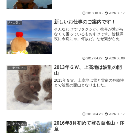
木 休み土 10：00～
21：30日・祝日 11：00～22：
00※...
2018.10.05
2026.06.17
新しいお仕事のご案内です！
A・山登り
そんなわけでワタクシが、携帯が繋がら
なくて困っているもおすけです。皆様深
夜に今晩にゃ。何故だ。なぜ繋がらぬ。
もうLINEも電話もショートメールも送れ
ないよ！？困ってるよ！？もおすけは。
なので新しいスマホを買いました。でも
不在通知が届いている...
2017.04.27
2026.06.08
2013年ＧＷ、上高地は波乱の開
1・北アルプス
山
2013年ＧＷ、上高地は雪と雪崩の危険性
とで波乱の開山となりました。
2013.04.28
2026.06.17
2016年8月初めて登る百名山・序
1・北アルプス
章