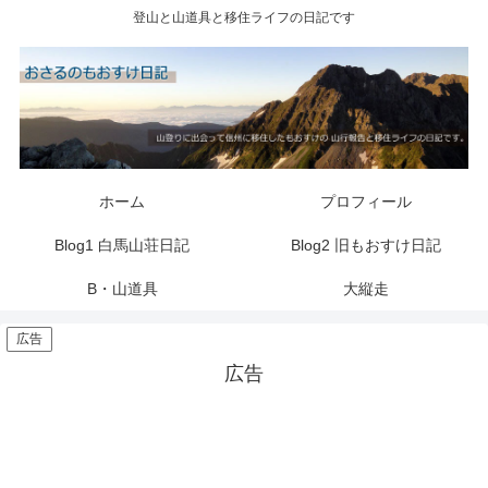
登山と山道具と移住ライフの日記です
ホーム
プロフィール
Blog1 白馬山荘日記
Blog2 旧もおすけ日記
B・山道具
大縦走
広告
広告