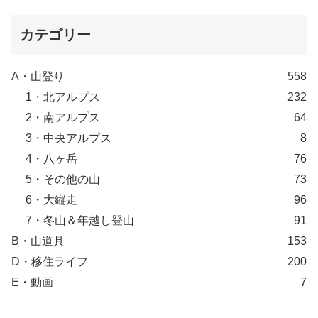
カテゴリー
A・山登り
558
1・北アルプス
232
2・南アルプス
64
3・中央アルプス
8
4・八ヶ岳
76
5・その他の山
73
6・大縦走
96
7・冬山＆年越し登山
91
B・山道具
153
D・移住ライフ
200
E・動画
7