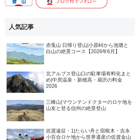
人気記事
赤兎山 日帰り登山|小原峠から池塘と
白山の絶景コース【2026年6月】
北アルプス登山口の駐車場有料化まと
め|中房温泉・新穂高・扇沢の料金
2026
三峰山|マウンテンドクターのロケ地を
山友と登る信州の絶景登山
佐渡遠征・1|たらい舟と宿根木・吉永
小百合ロケ地から世界遺産の佐渡金山