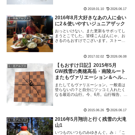
日 曇り二日目は、アイスクライミング
2018.01.10
2026.06.17
を。荷物をまとめて出発です。うぃ～。
寝起きでだる...
2016年8月大好きなあの人に会い
3・中央アルプス
に2＆使いやすいジュニアザック
おっといけない。また更新をサボってし
まうとこでした。皆様こんばんにゃ、お
さるのもおすけでございます。ストーブ
横に、真夏の更新。これが定番となりつ
つある感じもしますが・・・いえ、追い
つかせますよっ！頑張って追いつかせま
2017.02.02
2026.06.08
すよ！！なので皆様には、...
【もおすけ日記】2015年5月
1・北アルプス
GW残雪の奥穂高岳・南陵ルート
またもヴァリエーション＆ヘルメ
ット考
またしてもヴァリエーション。一般道は
登らないの？と自分にツッコミ入れたく
なる最近の山行。今、6月。山行報告、5
月。すごい！やれば出来る子だったんだ
ーアタシ。と自分を褒めずにはいられな
いもおすけです、皆様こんばんにゃ。早
2015.06.26
2026.06.17
速参りましょう。201...
2016年5月翔坊と行く残雪の大滝
1・北アルプス
山1
いつものいつものみゆきんぐ。み：「こ