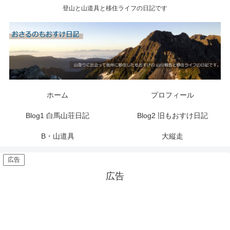
登山と山道具と移住ライフの日記です
ホーム
プロフィール
Blog1 白馬山荘日記
Blog2 旧もおすけ日記
B・山道具
大縦走
広告
広告