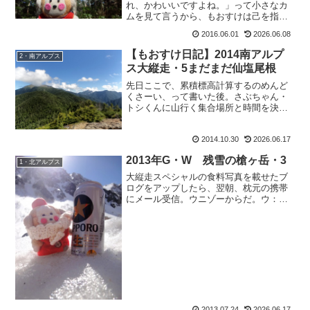
れ、かわいいですよね。」って小さなカ
ムを見て言うから、もおすけは己を指し
ても：「え、これ？」ととぼけたら、呆
2016.06.01
2026.06.08
れ顔でみ：「アーハイハイ カワイイカ
ワイイ。」って、吐き捨てるように言う
【もおすけ日記】2014南アルプ
2・南アルプス
んですよ！？皆さんどう思...
ス大縦走・5まだまだ仙塩尾根
先日ここで、累積標高計算するのめんど
くさーい、って書いた後。さぶちゃん・
トシくんに山行く集合場所と時間を決め
るメールをしたら、トシくんからこんな
お返事が。ト：『9：00には登り始めると
2014.10.30
2026.06.17
して、逆算苦手な誰かさんのために計算
すると・・・』キーー...
2013年G・W 残雪の槍ヶ岳・3
1・北アルプス
大縦走スペシャルの食料写真を載せたブ
ログをアップしたら、翌朝、枕元の携帯
にメール受信。ウニゾーからだ。ウ：
『確かに、うまい棒チーズ味ばかりなの
が気になりましたがね。』え？それっ
て、なんで明太味やエビチリ味とかがな
いってこと？だって、毎回やっ...
2013.07.24
2026.06.17