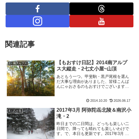
関連記事
【もおすけ日記】2014南アルプ
2・南アルプス
ス大縦走・2七丈小屋~山頂
あともう一つ。甲斐駒・黒戸尾根を選ん
だ大事な理由がありました、皆様こんば
んにゃおさるのもおすけでございます。
北沢峠からのコースを選ばなかった理
由。それは、『バスの時刻を調べるのが
2014.10.20
2026.06.17
面倒。』だったから。そうです。昔は大
好きだった時刻表での検索も...
2017年3月 阿弥陀岳北陵＆南沢小
4・八ヶ岳
滝・2
昨日までの二日間は、どっちも楽しい二
日間で。降っても晴れても楽しいわけで
す。で、本日も更新です。2017年3月 阿
弥陀岳北陵＆南沢小滝・22017年3月14