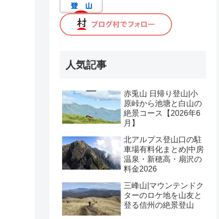
人気記事
赤兎山 日帰り登山|小
原峠から池塘と白山の
絶景コース【2026年6
月】
北アルプス登山口の駐
車場有料化まとめ|中房
温泉・新穂高・扇沢の
料金2026
三峰山|マウンテンドク
ターのロケ地を山友と
登る信州の絶景登山