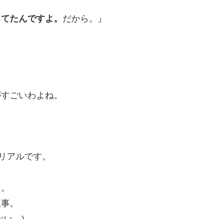
ちてたんですよ。
だから。』
がすごいわよね。
％リアルです。
ら。
飯事。