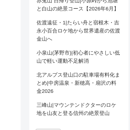
赤兎山 日帰り登山|小原峠から池塘
と白山の絶景コース【2026年6月】
佐渡遠征・1|たらい舟と宿根木・吉
永小百合ロケ地から世界遺産の佐渡
金山へ
小泉山(茅野市)|初心者にやさしい低
山で軽い運動不足解消
北アルプス登山口の駐車場有料化ま
とめ|中房温泉・新穂高・扇沢の料
金2026
三峰山|マウンテンドクターのロケ
地を山友と登る信州の絶景登山