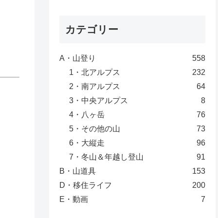
カテゴリー
A・山登り
558
1・北アルプス
232
2・南アルプス
64
3・中央アルプス
8
4・八ヶ岳
76
5・その他の山
73
6・大縦走
96
7・冬山＆年越し登山
91
B・山道具
153
D・移住ライフ
200
E・動画
7