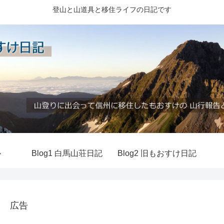
登山と山道具と移住ライフの日記です
ル
Blog1 白馬山荘日記
Blog2 旧もおすけ日記
広告