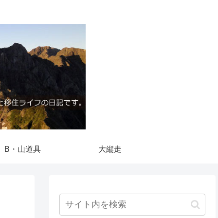
B・山道具
大縦走