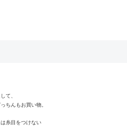
達して、
ぱっちんもお買い物。
には糸目をつけない