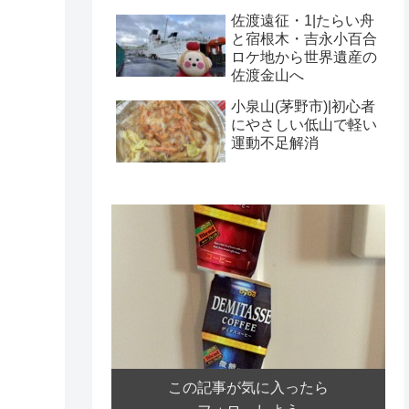
佐渡遠征・1|たらい舟
と宿根木・吉永小百合
ロケ地から世界遺産の
佐渡金山へ
小泉山(茅野市)|初心者
にやさしい低山で軽い
運動不足解消
この記事が気に入ったら