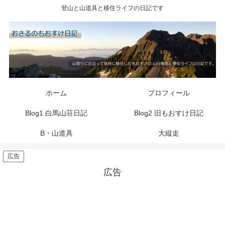
登山と山道具と移住ライフの日記です
ホーム
プロフィール
Blog1 白馬山荘日記
Blog2 旧もおすけ日記
B・山道具
大縦走
広告
広告