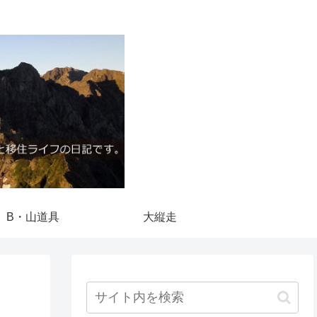
B・山道具
大縦走