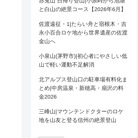
赤兎山 日帰り登山|小原峠から池塘
と白山の絶景コース【2026年6月】
佐渡遠征・1|たらい舟と宿根木・吉
永小百合ロケ地から世界遺産の佐渡
金山へ
小泉山(茅野市)|初心者にやさしい低
山で軽い運動不足解消
北アルプス登山口の駐車場有料化ま
とめ|中房温泉・新穂高・扇沢の料
金2026
三峰山|マウンテンドクターのロケ
地を山友と登る信州の絶景登山