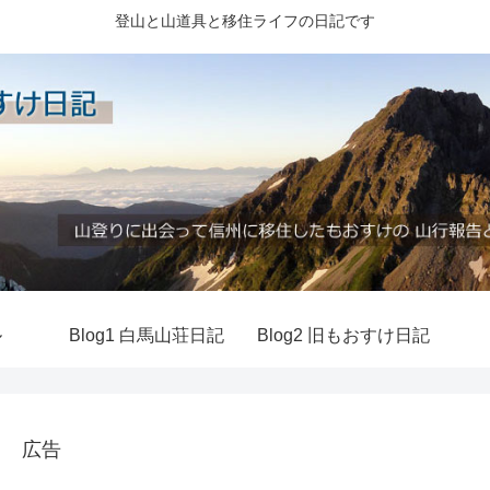
登山と山道具と移住ライフの日記です
ル
Blog1 白馬山荘日記
Blog2 旧もおすけ日記
広告