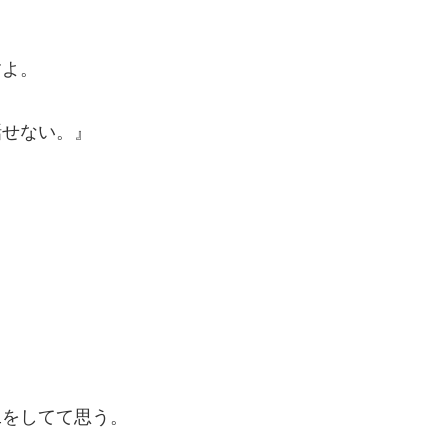
すよ。
話せない。』
工をしてて思う。