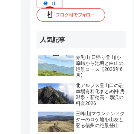
人気記事
赤兎山 日帰り登山|小
原峠から池塘と白山の
絶景コース【2026年6
月】
北アルプス登山口の駐
車場有料化まとめ|中房
温泉・新穂高・扇沢の
料金2026
三峰山|マウンテンドク
ターのロケ地を山友と
登る信州の絶景登山