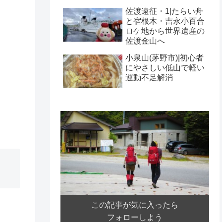
佐渡遠征・1|たらい舟
と宿根木・吉永小百合
ロケ地から世界遺産の
佐渡金山へ
小泉山(茅野市)|初心者
にやさしい低山で軽い
運動不足解消
この記事が気に入ったら
フォローしよう