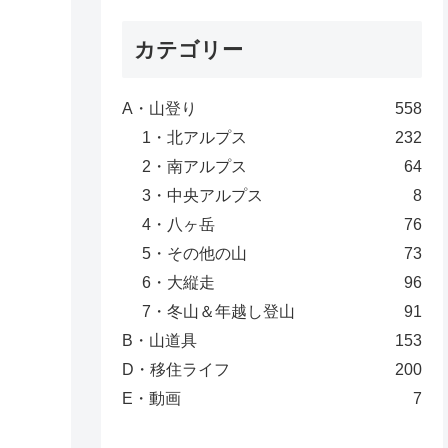
カテゴリー
A・山登り
558
1・北アルプス
232
2・南アルプス
64
3・中央アルプス
8
4・八ヶ岳
76
5・その他の山
73
6・大縦走
96
7・冬山＆年越し登山
91
B・山道具
153
D・移住ライフ
200
E・動画
7