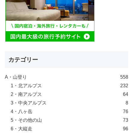
カテゴリー
A・山登り
558
1・北アルプス
232
2・南アルプス
64
3・中央アルプス
8
4・八ヶ岳
76
5・その他の山
73
6・大縦走
96