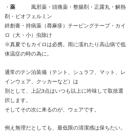
・
薬
風邪薬・頭痛薬・整腸剤・正露丸・解熱
剤・ビオフェルミン
絆創膏・持病薬（蕁麻疹）テーピングテープ・カイ
ロ（大・小）虫除け
※真夏でもカイロは必携。雨に濡れたり高山病で低
体温症の時の為に。
通常のテン泊装備（テント、シュラフ、マット、レ
インウェア、クッカーなど）は
別として、上記3点はいつも以上に吟味して取捨選
択します。
そしてその次に来るのが、ウェアです。
例え無理だとしても、最低限の清潔感は保ちたい。