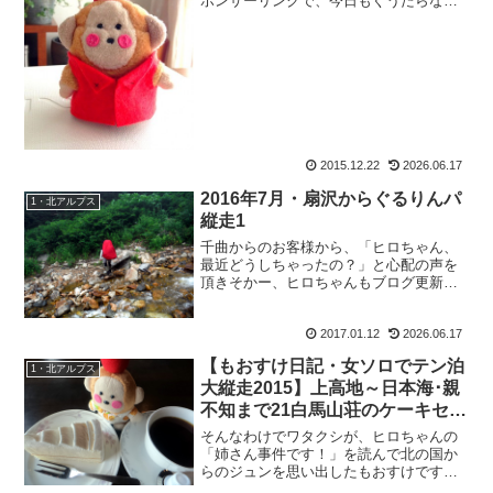
ポンサーリンクで、今日もぐうたらな時
間に起きて、メールチェック。そしたら
お客様のMさんからのメールで、谷口け
いさんが行方不明と知りました。Mさん
も「ショックです。」と。...
2015.12.22
2026.06.17
2016年7月・扇沢からぐるりんパ
1・北アルプス
縦走1
千曲からのお客様から、「ヒロちゃん、
最近どうしちゃったの？」と心配の声を
頂きそかー、ヒロちゃんもブログ更新し
てないなぁ、と思っていたら久しぶりの
更新で。おおお、私以外にも昨夏の更新
2017.01.12
2026.06.17
してる人がいるぞ、と思わず安心してし
まったもおすけです。皆様...
【もおすけ日記・女ソロでテン泊
1・北アルプス
大縦走2015】上高地～日本海･親
不知まで21白馬山荘のケーキセッ
ト
そんなわけでワタクシが、ヒロちゃんの
「姉さん事件です！」を読んで北の国か
らのジュンを思い出したもおすけです。
皆様おぱようございます。すっかりヒロ