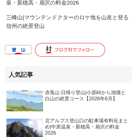
泉・新穂高・扇沢の料金2026
三峰山|マウンテンドクターのロケ地を山友と登る
信州の絶景登山
人気記事
赤兎山 日帰り登山|小原峠から池塘と
白山の絶景コース【2026年6月】
北アルプス登山口の駐車場有料化まと
め|中房温泉・新穂高・扇沢の料金
2026