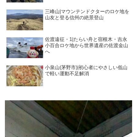
三峰山|マウンテンドクターのロケ地を
山友と登る信州の絶景登山
佐渡遠征・1|たらい舟と宿根木・吉永
小百合ロケ地から世界遺産の佐渡金山
へ
小泉山(茅野市)|初心者にやさしい低山
で軽い運動不足解消