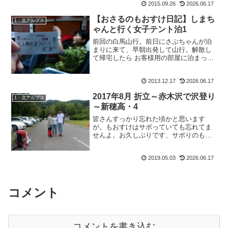
2015.09.26
2026.06.17
ちゃんも山で声をかけられる人になった
ようで。姉さん、事件ですのヒロちゃん
【おさるのもおすけ日記】しまち
1・北アルプス
ブログいっつもお兄ちゃん...
ゃんと行く女子テント泊1
前回の白馬山行。前日にさぶちゃんが泊
まりに来て、早朝出発して山行。解散し
て帰宅したら お客様用の部屋に泊まった
さぶちゃんは、こんな いたづらを。 ブ
レーメン もんきち先生の音楽隊 ｂｙ さ
2013.12.17
2026.06.17
ぶ決してウケ狙いではなく、無意識で面
白いことをや...
2017年8月 折立～赤木沢で沢登り
1・北アルプス
～新穂高・4
皆さんすっかり忘れた頃かと思います
が。もおすけはサボっていても忘れてま
せんよ。お久しぶりです、サボりのもお
すけでございます。イヤー、書く気ない
でしょアナタ、って思われてるでしょう
2019.05.03
2026.06.17
が、さにあらず。書きたい気持ちはある
んですよ。ないのは時間と体...
コメント
コメントを書き込む