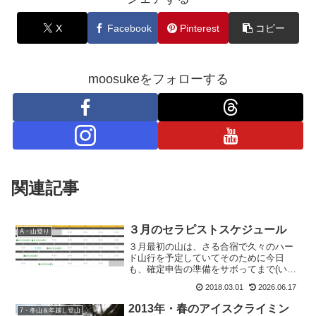
X
Facebook
Pinterest
コピー
moosukeをフォローする
関連記事
３月のセラピストスケジュール
A・山登り
３月最初の山は、さる合宿で久々のハー
ド山行を予定していてそのために今日
も、確定申告の準備をサボってまで(いい
のか？アタシ)トレーニング登山をしてき
2018.03.01
2026.06.17
たというのに。天気悪いって言うんだも
んなぁ。雪崩が怖い季節だから、ムリは
2013年・春のアイスクライミン
7・冬山＆年越し登山
禁物。せめて山が中止な...