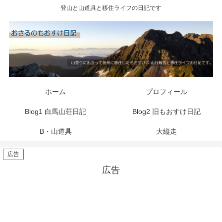
登山と山道具と移住ライフの日記です
ホーム
プロフィール
Blog1 白馬山荘日記
Blog2 旧もおすけ日記
B・山道具
大縦走
広告
広告