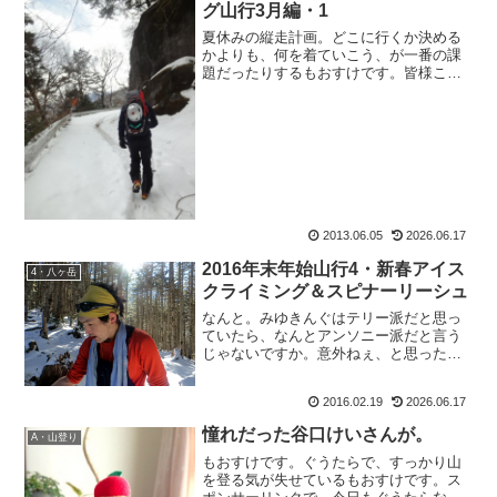
グ山行3月編・1
夏休みの縦走計画。どこに行くか決める
かよりも、何を着ていこう、が一番の課
題だったりするもおすけです。皆様こん
ばんにゃ。ええ。周りはすっかり忘れが
ちになっておりますが、これでももおす
け、オンナなのですよー。（ここで地味
に主張）どこのテント場に...
2013.06.05
2026.06.17
2016年末年始山行4・新春アイス
4・八ヶ岳
クライミング＆スピナーリーシュ
なんと。みゆきんぐはテリー派だと思っ
ていたら、なんとアンソニー派だと言う
じゃないですか。意外ねぇ、と思ったも
おすけです。皆様こんばんにゃ。で、す
っかり「フルバ(フルーツバスケット)」を
2016.02.19
2026.06.17
読みふけっていて更新さぼっておりまし
た。まんまとみゆきん...
憧れだった谷口けいさんが。
A・山登り
もおすけです。ぐうたらで、すっかり山
を登る気が失せているもおすけです。ス