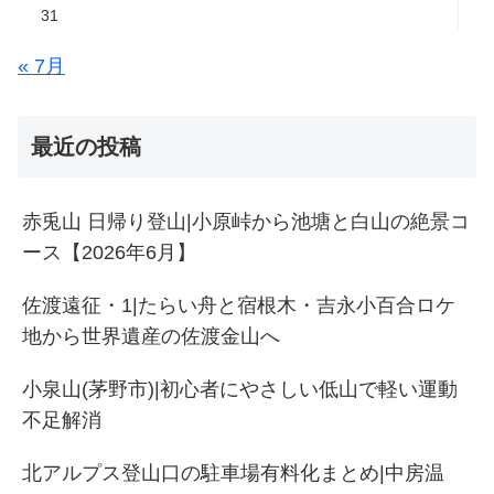
31
« 7月
最近の投稿
赤兎山 日帰り登山|小原峠から池塘と白山の絶景コ
ース【2026年6月】
佐渡遠征・1|たらい舟と宿根木・吉永小百合ロケ
地から世界遺産の佐渡金山へ
小泉山(茅野市)|初心者にやさしい低山で軽い運動
不足解消
北アルプス登山口の駐車場有料化まとめ|中房温