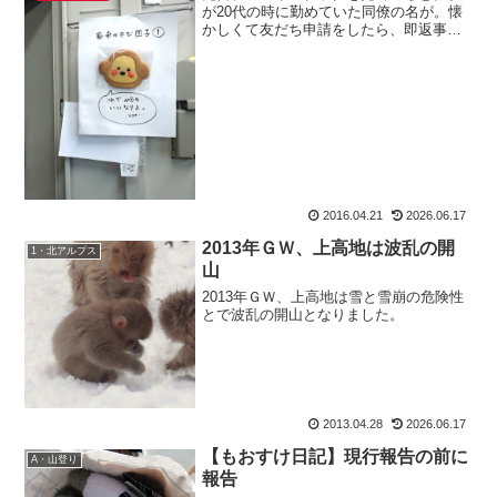
が20代の時に勤めていた同僚の名が。懐
かしくて友だち申請をしたら、即返事を
頂けて久しぶりの会話。そして先日のブ
ログをUPしたら、早速コメントが。く：
「もおすけイラストが、変わって無さす
ぎて嬉しいよ。」ほえ...
2016.04.21
2026.06.17
2013年ＧＷ、上高地は波乱の開
1・北アルプス
山
2013年ＧＷ、上高地は雪と雪崩の危険性
とで波乱の開山となりました。
2013.04.28
2026.06.17
【もおすけ日記】現行報告の前に
A・山登り
報告