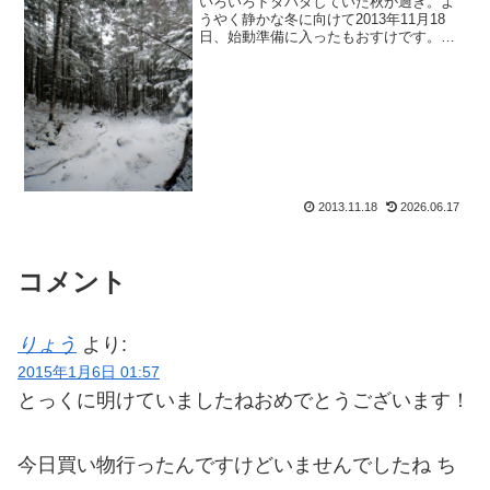
いろいろドタバタしていた秋が過ぎ。よ
うやく静かな冬に向けて2013年11月18
日、始動準備に入ったもおすけです。皆
様おぱようございます。一昨日行ってき
た山。どわっ。ガッツリ冬山でした。と
は言うものの、ブログ報告は夏休み真っ
最中。明日はお休み...
2013.11.18
2026.06.17
コメント
りょう
より:
2015年1月6日 01:57
とっくに明けていましたねおめでとうございます！
今日買い物行ったんですけどいませんでしたね ち