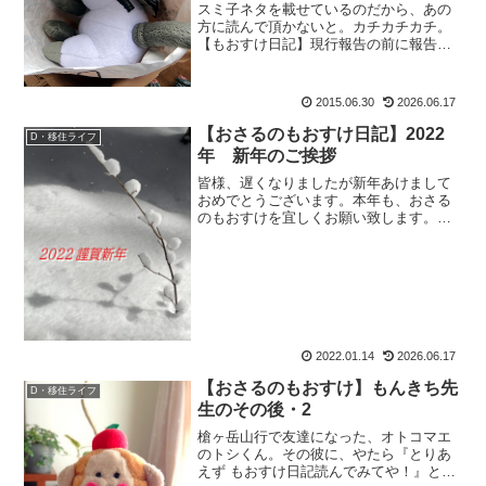
スミ子ネタを載せているのだから、あの
方に読んで頂かないと。カチカチカチ。
【もおすけ日記】現行報告の前に報告送
信。そしたら先日のブログを読んだ夜
に、早速ヤツから返信が。く：「あのジ
ュースは、スミ子のお礼にあげたわけじ
2015.06.30
2026.06.17
ゃないんで！」とな。栗の助...
【おさるのもおすけ日記】2022
D・移住ライフ
年 新年のご挨拶
皆様、遅くなりましたが新年あけまして
おめでとうございます。本年も、おさる
のもおすけを宜しくお願い致します。
2022年 新年のご挨拶年末年始、仕事と
山とで遊び呆けいてたら年賀状作る暇が
ありませんでした。おおおおーーーーー
ーーーーーーーーッ。年...
2022.01.14
2026.06.17
【おさるのもおすけ】もんきち先
D・移住ライフ
生のその後・2
槍ヶ岳山行で友達になった、オトコマエ
のトシくん。その彼に、やたら『とりあ
えず もおすけ日記読んでみてや！』と熱