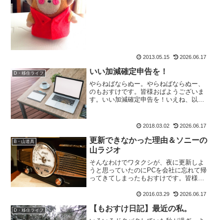
心に勧めるさんぱちさん。そんなにそ
れ、面白いの?と、思って先日ふと一番最
初である白馬山荘・しろぷー日記を読ん
でみました。■白馬山荘...
2013.05.15
2026.06.17
いい加減確定申告を！
D・移住ライフ
やらねばならぬー。やらねばならぬー、
のもおすけです。皆様おぱようございま
す。いい加減確定申告を！いえね、以前
のジュエリーショップをしていた時にも
きちんと青色申告してたんですよ。それ
なのに。もうすっかり全部忘れてしまっ
2018.03.02
2026.06.17
ている。昔からそうなんだ...
更新できなかった理由＆ソニーの
B・山道具
山ラジオ
そんなわけでワタクシが、夜に更新しよ
うと思っていたのにPCを会社に忘れて帰
ってきてしまったもおすけです。皆様今
日にゃ。イヤーーー、そんなミスがあろ
うとは。誰が思うか否思わない。びっく
2016.03.29
2026.06.17
りしましたよ。だってね、家は皆様ご存
【もおすけ日記】最近の私。
知・避難小屋レベルの家...
D・移住ライフ