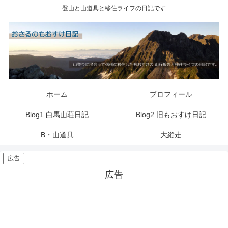
登山と山道具と移住ライフの日記です
ホーム
プロフィール
Blog1 白馬山荘日記
Blog2 旧もおすけ日記
B・山道具
大縦走
広告
広告