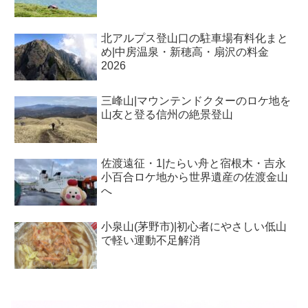
北アルプス登山口の駐車場有料化まと
め|中房温泉・新穂高・扇沢の料金
2026
三峰山|マウンテンドクターのロケ地を
山友と登る信州の絶景登山
佐渡遠征・1|たらい舟と宿根木・吉永
小百合ロケ地から世界遺産の佐渡金山
へ
小泉山(茅野市)|初心者にやさしい低山
で軽い運動不足解消