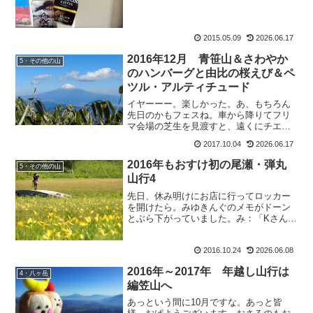
2015.05.09
2026.06.17
2016年12月 青笹山＆さわやか
5・その他の山
のハンバーグと由比の桜えび＆ペ
ツル・アルティチュード
イヤーーー。楽しかった。あ、もちろん
先日のかもフェスね。車から降りてフリ
マ会場の芝生を見渡すと、遠くにチエゾ
ウが。も：「わーー、チエゾーウ！」っ
2017.10.04
2026.06.17
て駆け寄ってしゃべった後、しばらくし
て気がついたイデゾウの存在。入口付近
2016年もおすけ初の尾瀬・弾丸
5・その他の山
に居たらしい。イ：「僕は...
山行4
先日、休み明けにお店に行ってロッカー
を開けたら。みゆきんぐのメモがドーン
とぶら下がっていました。み：「Kさんと
いう女性の方がもおすけさんを訪ねてい
らっしゃいました。ツバクロの帰りだそ
2016.10.24
2026.06.08
うで、福井からお越しでしたよ。」ま
あ。遠いところからお越し...
2016年～2017年 年越し山行は
4・八ヶ岳
編笠山へ
あっという間に10月ですな。あっと皆