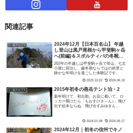
関連記事
2024年12月【日本百名山】 年越
2・南アルプス
し登山は黒戸尾根から甲斐駒ヶ岳
へ(前編)＆スポルティバの冬靴・
ネパールエボ
202年の年越しは甲斐駒ヶ岳で登山。七丈
小屋に宿泊し、厳冬期ならではの絶景と
静かな年明けを過ごした体験記です。
2025.10.02
2026.06.18
2015年初冬の燕岳テント泊・2
1・北アルプス
新年明けて、初出勤。お店に着いて、ロ
ッカー開けたら「もおすけさ～ん♪」飛び
出す絵本ならぬ、飛び出すみゆきん
ぐ。・・・ハートとか描かれてるし。実
はこのみゆきんぐ。年末は実家に帰省し
ていたそうで、なんでもお父様もこのブ
2016.01.08
2026.06.17
ログを読んで下さっていると...
2024年12月｜初冬の信州でキノ
5・その他の山