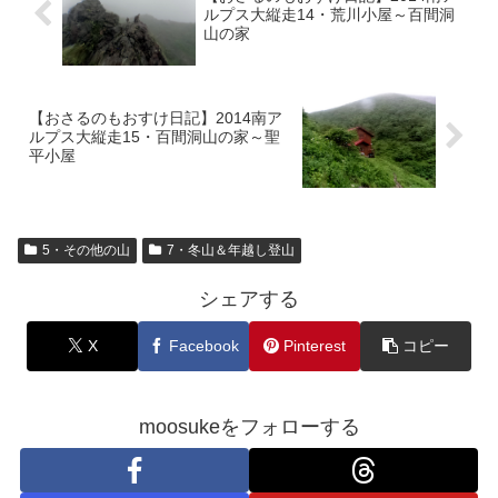
ルプス大縦走14・荒川小屋～百間洞
山の家
【おさるのもおすけ日記】2014南ア
ルプス大縦走15・百間洞山の家～聖
平小屋
5・その他の山
7・冬山＆年越し登山
シェアする
X
Facebook
Pinterest
コピー
moosukeをフォローする