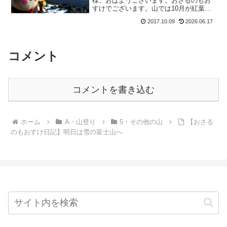
様、おぱようございます。おさるのもお
すけでございます。山では10月が紅葉、
そして夏山シーズンも終盤に近づいてい
2017.10.09
2026.06.17
て11月は氷＆薄雪で一番登りにくい季節
となります。つまり11月は高い山に登ら
ない。でももおすけ...
コメント
コメントを書き込む
ホーム
A・山登り
5・その他の山
【おさる
のもおすけ日記】明日は雪の富士山へ