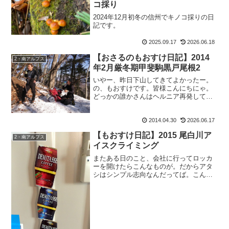
コ採り
2024年12月初冬の信州でキノコ採りの日
記です。
2025.09.17
2026.06.18
【おさるのもおすけ日記】2014
2・南アルプス
年2月厳冬期甲斐駒黒戸尾根2
いやー、昨日下山してきてよかったー。
の、もおすけです。皆様こんにちにゃ。
どっかの誰かさんはヘルニア再発して一
緒に山行けなくなるし、ロマンの男さぶ
ちゃんは、ソロで行きたがるし、ウニさ
2014.04.30
2026.06.17
んは爺ヶ岳と言っておきながら蓋を開け
たらツバクロだったりで。...
【もおすけ日記】2015 尾白川ア
2・南アルプス
イスクライミング
またある日のこと、会社に行ってロッカ
ーを開けたらこんなものが。だからアタ
シはシンプル志向なんだってば。こんな
ことする人は他にいません。も：『イデ
ゾウ、ちょっとあれは何よ。』イ：
『あ、あれですか？あれねー、店の芝生
に落ちてたんですよ。だから。...