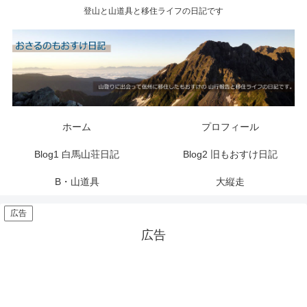
登山と山道具と移住ライフの日記です
ホーム
プロフィール
Blog1 白馬山荘日記
Blog2 旧もおすけ日記
B・山道具
大縦走
広告
広告