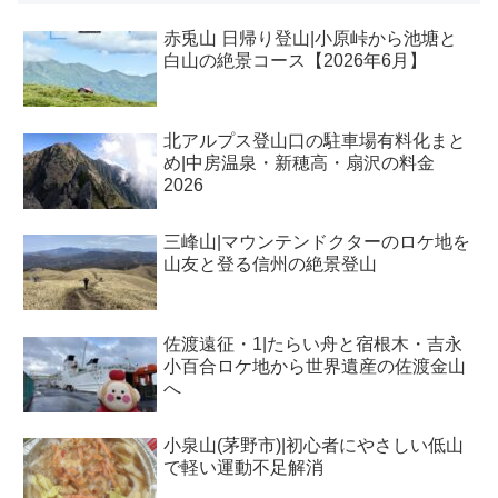
赤兎山 日帰り登山|小原峠から池塘と
白山の絶景コース【2026年6月】
北アルプス登山口の駐車場有料化まと
め|中房温泉・新穂高・扇沢の料金
2026
三峰山|マウンテンドクターのロケ地を
山友と登る信州の絶景登山
佐渡遠征・1|たらい舟と宿根木・吉永
小百合ロケ地から世界遺産の佐渡金山
へ
小泉山(茅野市)|初心者にやさしい低山
で軽い運動不足解消