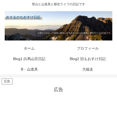
登山と山道具と移住ライフの日記です
ホーム
プロフィール
Blog1 白馬山荘日記
Blog2 旧もおすけ日記
B・山道具
大縦走
広告
広告