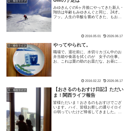
GWの予定は
D・移住ライフ
みゆきんぐの6ヶ月後にやってきた新人・
翔坊は年齢もみゆきんぐと同じ、24才。
フッ。人生の辛酸を嘗めてきた、もおす
け姉様にとったら24歳なんて少年よね。
坊やよ、坊や。入社まだ一ヶ月。あれこ
れうるさく仕事を教えております。も：
「これは○○で△△...
2016.05.01
2026.06.17
やってやられて。
D・移住ライフ
職場で。退社前に、水切りカゴん中のお
弁当箱や食器を拭くのが 女子の仕事。
お、これは栗の助のお皿だな。お昼に焼
きそば食べてたもん。ならば。いざ。乗
船。もおすけマーク、ちっさいから気が
付かなくって次の料理載せちゃってあ し
まった、とかやっちゃう...
2016.02.22
2026.06.17
【おさるのもおすけ日記】ただい
D・移住ライフ
ま！関西ライフ報告
皆様ただいま！おさるのもおすけでござ
います。ハイ、皆様お察しの通りイロイ
ロ弱っていたけど帰省してきました。自
分でも、今回はとっても楽しみにしてい
たけどこの体調じゃあ・・・とキャンセ
ルしようかとものすごく思っていたんで
すよ。でも、栗の助とかミ...