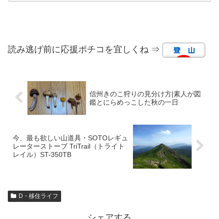
読み逃げ前に応援ポチコを宜しくね ⇒
信州きのこ狩りの見分け方|素人が図
鑑とにらめっこした秋の一日
今、最も欲しい山道具・SOTOレギュ
レーターストーブ TriTrail（トライト
レイル）ST-350TB
D・移住ライフ
シェアする