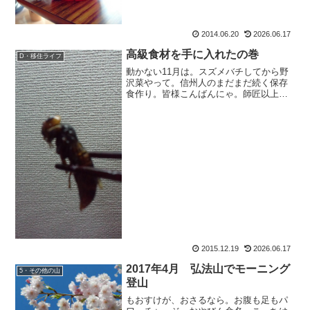
2014.06.20
2026.06.17
高級食材を手に入れたの巻
D・移住ライフ
動かない11月は。スズメバチしてから野
沢菜やって。信州人のまだまだ続く保存
食作り。皆様こんばんにゃ。師匠以上に
走り回っている、おさるのもおすけでご
ざいます。スポンサーリンク今年の筆頭
は、一番の恐怖・スズメバチ。皆さんお
ひさ。相変わらずおっか...
2015.12.19
2026.06.17
2017年4月 弘法山でモーニング
5・その他の山
登山
もおすけが、おさるなら。お腹も足もパ