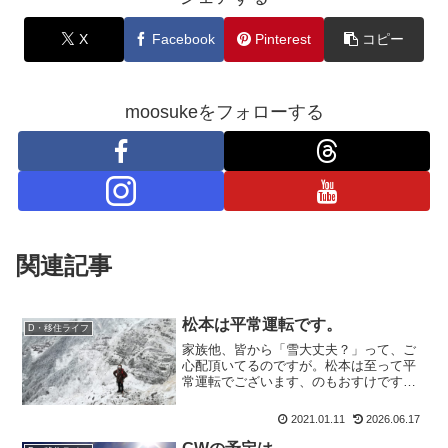
X
Facebook
Pinterest
コピー
moosukeをフォローする
関連記事
松本は平常運転です。
D・移住ライフ
家族他、皆から「雪大丈夫？」って、ご
心配頂いてるのですが。松本は至って平
常運転でございます、のもおすけです。
皆様、深夜にごんばんにゃ。松本は平常
運転です。松本は降雪もなく、車道も歩
2021.01.11
2026.06.17
道も雪なんて積もっておりません。なの
で安心してね(特にもおす...