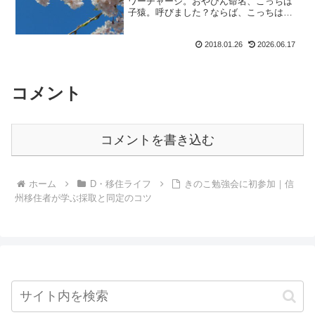
ワーチャージ。おやびん命名、こっちは
子猿。呼びました？ならば、こっちは汚
ざるでえ？オレ綺麗だよ(なわけ無いや
ん)。とくりゃ、こっちは駄猿ね。忙しい
2018.01.26
2026.06.17
時に何言うてますのん。名付けて日光猿
軍団ならぬ、信州さる軍...
コメント
コメントを書き込む
ホーム
D・移住ライフ
きのこ勉強会に初参加｜信
州移住者が学ぶ採取と同定のコツ