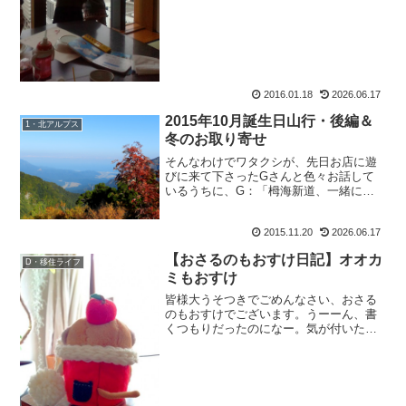
2016.01.18
2026.06.17
2015年10月誕生日山行・後編＆
1・北アルプス
冬のお取り寄せ
そんなわけでワタクシが、先日お店に遊
びに来て下さったGさんと色々お話して
いるうちに、G：「栂海新道、一緒に行
きましょうよ。」と言われて、あっさり
調子に乗っても：「あ、8月以外の花の綺
2015.11.20
2026.06.17
麗な季節に、もう一度行ってみたいとは
思ってたんですよー。」...
【おさるのもおすけ日記】オオカ
D・移住ライフ
ミもおすけ
皆様大うそつきでごめんなさい、おさる
のもおすけでございます。うーーん、書
くつもりだったのになー。気が付いた
ら、電気つけたまま寝ていました。反
省。もおすけ反省。皆様も『いつになっ
たら書き上がるねん！』って思ってるこ
とでしょう。本人がそう思って...