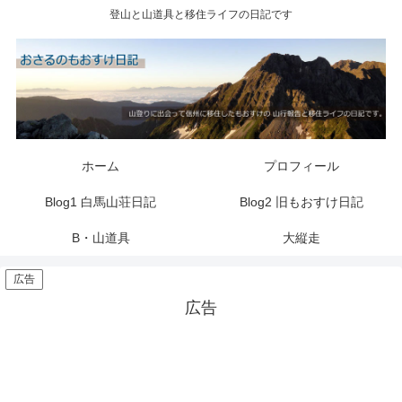
登山と山道具と移住ライフの日記です
ホーム
プロフィール
Blog1 白馬山荘日記
Blog2 旧もおすけ日記
B・山道具
大縦走
広告
広告