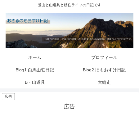
登山と山道具と移住ライフの日記です
ホーム
プロフィール
Blog1 白馬山荘日記
Blog2 旧もおすけ日記
B・山道具
大縦走
広告
広告