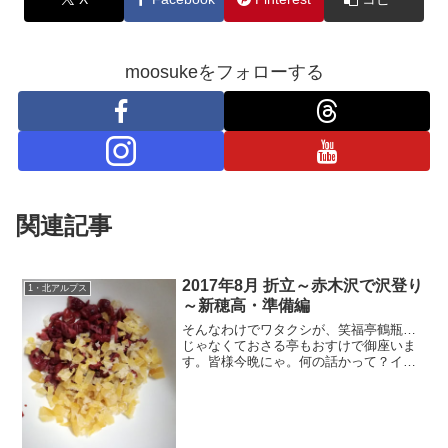
moosukeをフォローする
関連記事
2017年8月 折立～赤木沢で沢登り
1・北アルプス
～新穂高・準備編
そんなわけでワタクシが、笑福亭鶴瓶…
じゃなくておさる亭もおすけで御座いま
す。皆様今晩にゃ。何の話かって？イエ
実は、昨日行ったアイスクライミング
で、とうとうもおすけもつるべで登るこ
とが出来ました。それはつまり、リード
を二人で交代しながら登って...