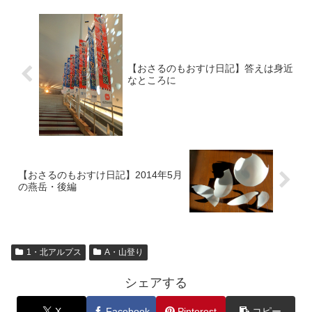
【おさるのもおすけ日記】答えは身近
なところに
【おさるのもおすけ日記】2014年5月
の燕岳・後編
1・北アルプス
A・山登り
シェアする
X
Facebook
Pinterest
コピー