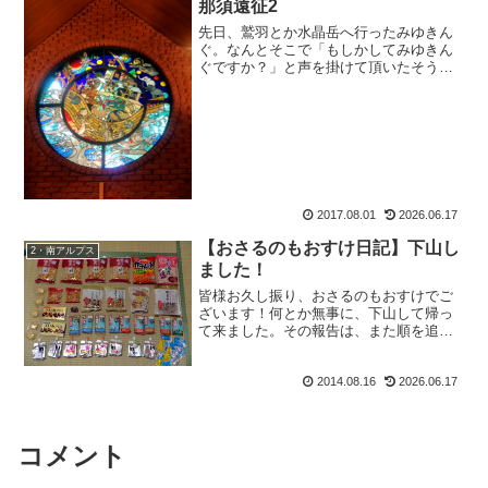
那須遠征2
先日、鷲羽とか水晶岳へ行ったみゆきん
ぐ。なんとそこで「もしかしてみゆきん
ぐですか？」と声を掛けて頂いたそう
な。なんでもその登山者さんは、このも
おすけブログの読者さんらしくみゆきん
ぐも、えらい喜びようでした。みゆきん
ぐってば、相変わらず人気者...
2017.08.01
2026.06.17
【おさるのもおすけ日記】下山し
2・南アルプス
ました！
皆様お久し振り、おさるのもおすけでご
ざいます！何とか無事に、下山して帰っ
て来ました。その報告は、また順を追っ
て。取り急ぎ、Hさん、仙丈小屋のご主
人、写真を撮ってくださったMさん、独
2014.08.16
2026.06.17
標で唯一お会いできた山ガールのさっち
ゃん。小河内非難小屋の支...
コメント