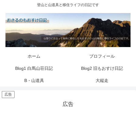
登山と山道具と移住ライフの日記です
ホーム
プロフィール
Blog1 白馬山荘日記
Blog2 旧もおすけ日記
B・山道具
大縦走
広告
広告