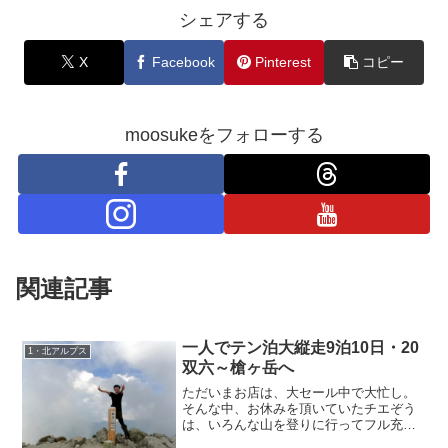
シェアする
X
Facebook
Pinterest
コピー
moosukeをフォローする
関連記事
一人でテン泊大縦走9泊10日・20
1・北アルプス
双六～槍ヶ岳へ
ただいまお店は、大セール中で大忙し。
そんな中、お休みを頂いていたチエぞう
は、いろんな山を登りに行ってフル充
電。麓の温泉にも入ってきたとかで、お