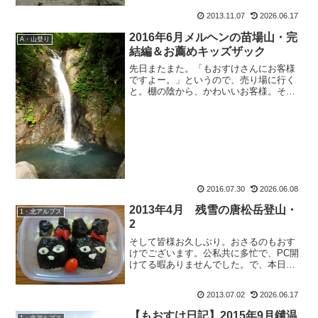
昼休みはその話題に。チ：『新潟にさ
2013.11.07
2026.06.17
ー、すごい鉄分の温泉があってよかった
よ。』も：『いいって言うのは...
2016年6月メルヘンの苗場山・完
A・山登り
結編＆お薦めキッズザック
先日またまた。「もおすけさんにお客様
ですよー。」というので、売り場に行く
と。棚の陰から、かわいいお客様。そ
う、愛しの りお吉ちゃんです。この日も
tamaさんと、お買い物に。ずっと使って
いたザックが小さくなってきたから、と
少し大きめのザックを...
2016.07.30
2026.06.08
2013年4月 残雪の唐松岳登山・
1・北アルプス
2
そして皆様お久しぶり。おさるのもおす
けでございます。公私共に多忙で、PC開
けてる暇ありませんでした。で、本日は
ようやく休日。先日のキャラ弁のイデゾ
ウくん。数日後も、たまたまお昼時間が
2013.07.02
2026.06.17
重なりまして。イ：『僕、今日もキャラ
弁なんです♪』も：『な...
【もおすけ日記】2015年9月鑓温
1・北アルプス