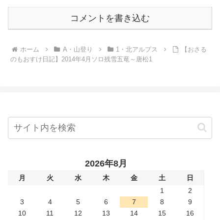
コメントを書き込む
ホーム
A・山登り
1・北アルプス
【おさる
のもおすけ日記】2014年4月ソロ残雪五竜～唐松1
2026年8月
月
火
水
木
金
土
日
1
2
3
4
5
6
7
8
9
10
11
12
13
14
15
16