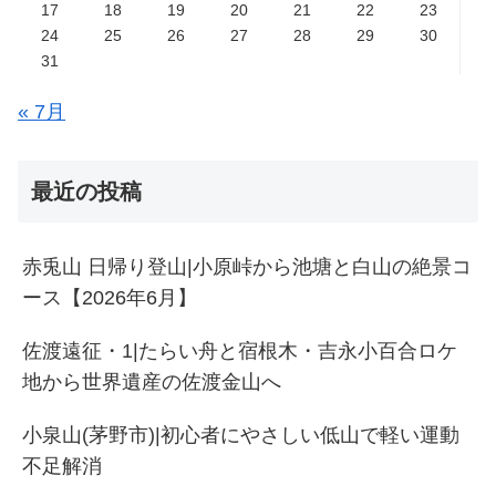
17
18
19
20
21
22
23
24
25
26
27
28
29
30
31
« 7月
最近の投稿
赤兎山 日帰り登山|小原峠から池塘と白山の絶景コ
ース【2026年6月】
佐渡遠征・1|たらい舟と宿根木・吉永小百合ロケ
地から世界遺産の佐渡金山へ
小泉山(茅野市)|初心者にやさしい低山で軽い運動
不足解消