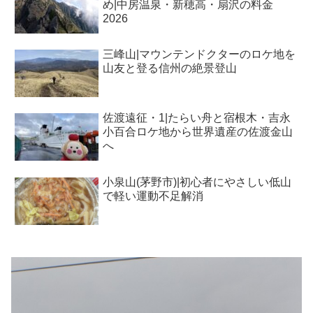
め|中房温泉・新穂高・扇沢の料金
2026
三峰山|マウンテンドクターのロケ地を
山友と登る信州の絶景登山
佐渡遠征・1|たらい舟と宿根木・吉永
小百合ロケ地から世界遺産の佐渡金山
へ
小泉山(茅野市)|初心者にやさしい低山
で軽い運動不足解消