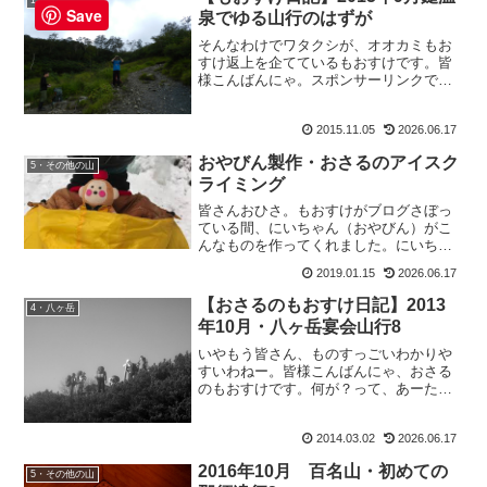
Save
泉でゆる山行のはずが
そんなわけでワタクシが、オオカミもお
すけ返上を企てているもおすけです。皆
様こんばんにゃ。スポンサーリンクでも
頑張ろうと思った矢先に、PC忘れてます
もんね。そうすると、うちは無音。シー
2015.11.05
2026.06.17
ーーン。断捨離アンなもおすけんちに
は、TVは愚か、DVD＆...
おやびん製作・おさるのアイスク
5・その他の山
ライミング
皆さんおひさ。もおすけがブログさぼっ
ている間、にいちゃん（おやびん）がこ
んなものを作ってくれました。にいちゃ
んてば、やっぱりもんきち先生が大好き
2019.01.15
2026.06.17
なのねー。みんな大好きもんきち先生。
あたしが全く映っていないけど大満足。
【おさるのもおすけ日記】2013
4・八ヶ岳
先生愛が溢れております。...
年10月・八ヶ岳宴会山行8
いやもう皆さん、ものすっごいわかりや
すいわねー。皆様こんばんにゃ、おさる
のもおすけです。何が？って、あーた。
ビックリですよ。先日の屈辱的敗退山行
とか書いても、記事別ランキングにラン
2014.03.02
2026.06.17
クインすることもなかったのに、宴会山
行書いたら、一気に１位に...
2016年10月 百名山・初めての
5・その他の山