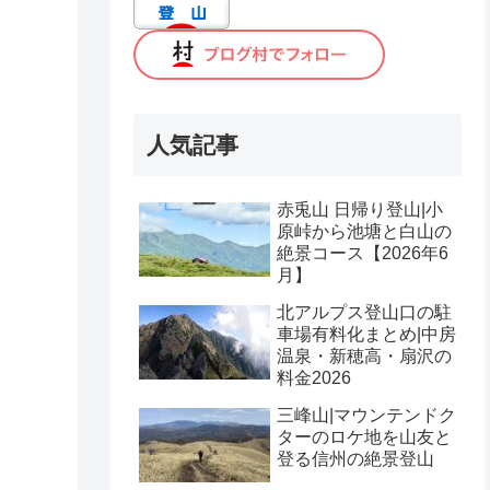
人気記事
赤兎山 日帰り登山|小
原峠から池塘と白山の
絶景コース【2026年6
月】
北アルプス登山口の駐
車場有料化まとめ|中房
温泉・新穂高・扇沢の
料金2026
三峰山|マウンテンドク
ターのロケ地を山友と
登る信州の絶景登山