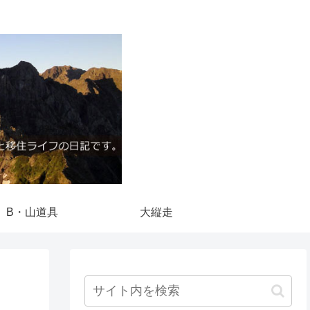
B・山道具
大縦走