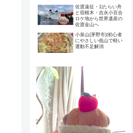
佐渡遠征・1|たらい舟
と宿根木・吉永小百合
ロケ地から世界遺産の
佐渡金山へ
小泉山(茅野市)|初心者
にやさしい低山で軽い
運動不足解消