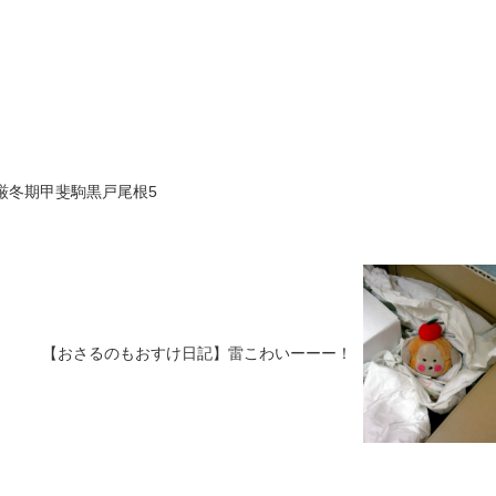
月厳冬期甲斐駒黒戸尾根5
【おさるのもおすけ日記】雷こわいーーー！