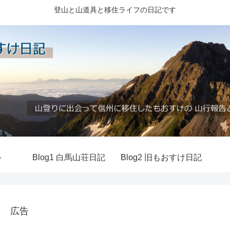
登山と山道具と移住ライフの日記です
ル
Blog1 白馬山荘日記
Blog2 旧もおすけ日記
広告