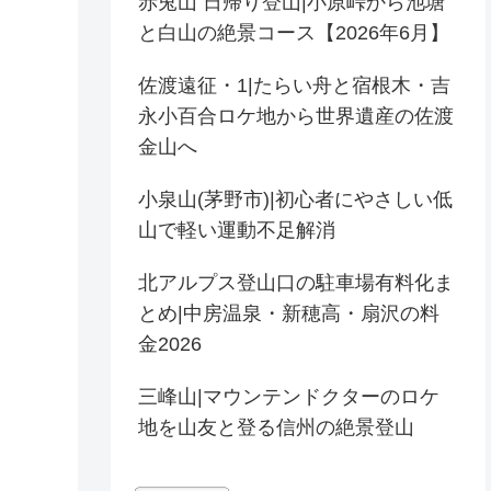
赤兎山 日帰り登山|小原峠から池塘
と白山の絶景コース【2026年6月】
佐渡遠征・1|たらい舟と宿根木・吉
永小百合ロケ地から世界遺産の佐渡
金山へ
小泉山(茅野市)|初心者にやさしい低
山で軽い運動不足解消
北アルプス登山口の駐車場有料化ま
とめ|中房温泉・新穂高・扇沢の料
金2026
三峰山|マウンテンドクターのロケ
地を山友と登る信州の絶景登山