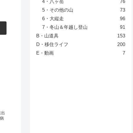
4・八ヶ岳
76
5・その他の山
73
6・大縦走
96
7・冬山＆年越し登山
91
B・山道具
153
D・移住ライフ
200
E・動画
7
速出
病