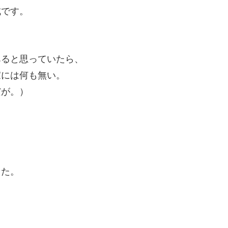
成です。
あると思っていたら、
家には何も無い。
だが。）
した。