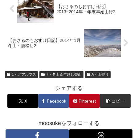
【おさるのもおすけ日記】
2013~2014年・年末年始山行2
【おさるのもおすけ日記】2014年1月
冬山・唐松岳2
1・北アルプス
7・冬山＆年越し登山
A・山登り
シェアする
X
Facebook
Pinterest
コピー
moosukeをフォローする