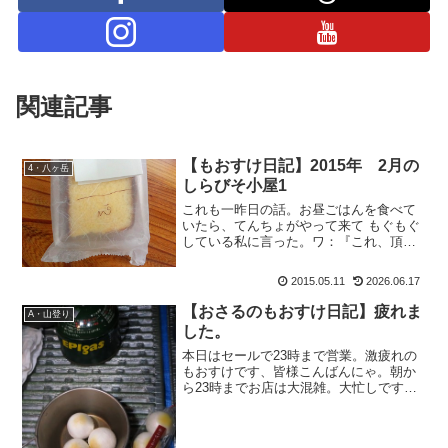
関連記事
【もおすけ日記】2015年 2月の
4・八ヶ岳
しらびそ小屋1
これも一昨日の話。お昼ごはんを食べて
いたら、てんちょがやって来て もぐもぐ
している私に言った。ワ：『これ、頂き
物のお菓子だから明日の朝、切って出し
て。』も：『ハイ・・・あ！アタシ明日
2015.05.11
2026.06.17
休みです。』ワ：『そうか、そりゃ残念
だな。』と嬉しそうに言...
【おさるのもおすけ日記】疲れま
A・山登り
した。
本日はセールで23時まで営業。激疲れの
もおすけです、皆様こんばんにゃ。朝か
ら23時までお店は大混雑。大忙しです。
そんな中、唯一嬉しかったのが、レジの
最中にお客様からのお：『もおすけさん
ですよね？いっつもブログ見てますよ