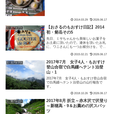
ー。』という一言。これ...
2014.03.29
2026.06.17
【おさるのもおすけ日記】2014
1・北アルプス
初・剱岳その5
先日、ミサちゃんから美味しいお菓子を
お土産に頂いたので。連休を頂いたお礼
に、ワニさんにも一つお裾分けを。で
も、タダじゃああげません。もおすけで
2015.02.21
2026.06.17
すから。サクッと毒入り。こういう事が
日常茶飯事で行われているもおすけの職
2017年7月 女子4人・もおすけ
場。（主に、と言うか殆ど私...
1・北アルプス
登山合宿で白馬鑓へテント泊登
山・1
2017年7月 女子4人・もおすけ登山合宿
で白馬鑓へテント泊登山の山行報告で
す。
2018.10.26
2026.06.17
2017年8月 折立～赤木沢で沢登り
1・北アルプス
～新穂高・9＆お薦めの沢スパッ
ツ