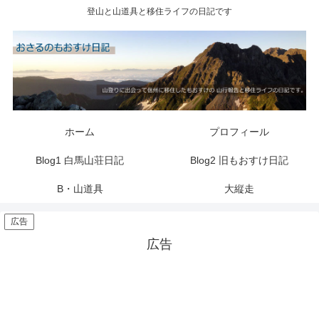
登山と山道具と移住ライフの日記です
ホーム
プロフィール
Blog1 白馬山荘日記
Blog2 旧もおすけ日記
B・山道具
大縦走
広告
広告