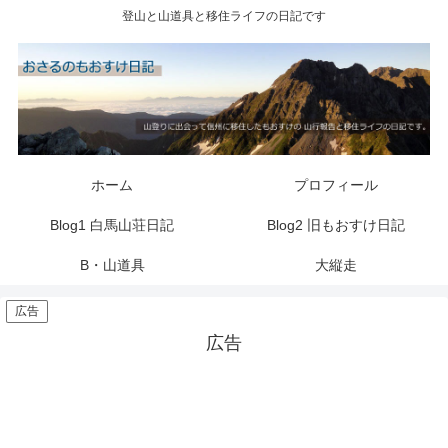
登山と山道具と移住ライフの日記です
ホーム
プロフィール
Blog1 白馬山荘日記
Blog2 旧もおすけ日記
B・山道具
大縦走
広告
広告