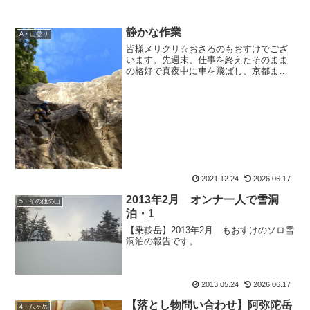
静かな作業
A・山登り
皆様メリクリ☆おさるのもおすけでござ
います。先週末、仕事を終えたそのまま
の格好で真夜中に車を飛ばし、京都ま
で。実に外岩を登るのは1年ぶり。さんぱ
っちんと、ぱっちんのお友達とで楽しく
登らせて頂き、翌日、腕ボロボロその後
帰省し、家事に母の付き添...
2021.12.24
2026.06.17
2013年2月 オンナ一人で雪洞
5・その他の山
泊・1
【乗鞍岳】2013年2月 もおすけのソロ雪
洞泊の報告です。
2013.05.24
2026.06.17
【落とし物問い合わせ】阿弥陀岳
4・八ヶ岳