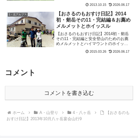
2013.10.15
2026.06.17
【おさるのもおすけ日記】2014
1・北アルプス
初・剱岳その11・完結編＆お薦め
メルメットとホイッスル
【おさるのもおすけ日記】2014初・剱岳
その11・完結編と安全登山のためのお薦
めメルメットとハイマウントのホイッス
ル、イーコールとその付け方の説明で
2015.03.26
2026.06.17
す。
コメント
コメントを書き込む
ホーム
A・山登り
4・八ヶ岳
【おさるのも
おすけ日記】2013年10月八ヶ岳宴会山行9