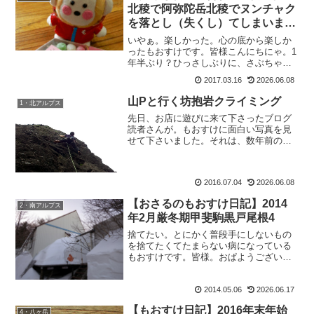
北稜で阿弥陀岳北稜でヌンチャク
を落とし（失くし）てしまいまし
た
いやぁ。楽しかった。心の底から楽しか
ったもおすけです。皆様こんにちにゃ。1
年半ぶり？ひっさしぶりに、さぶちゃん
＆さんぱっちんとのトリオ山行。まー、
2017.03.16
2026.06.08
人の事は言えませんが、二人の劣化っぷ
りがすごかった。いえ見た目とかじゃな
山Pと行く坊抱岩クライミング
1・北アルプス
くて、中身がね。さんぱ...
先日、お店に遊びに来て下さったブログ
読者さんが。もおすけに面白い写真を見
せて下さいました。それは、数年前の北
アルプスの薬師のテン場の写真。彼女の
カメラに写っているのは、なんとさぶち
ゃんでした。拡大してみると。間違いな
2016.07.04
2026.06.08
くそれは、エスパースのソ...
【おさるのもおすけ日記】2014
2・南アルプス
年2月厳冬期甲斐駒黒戸尾根4
捨てたい。とにかく普段手にしないもの
を捨てたくてたまらない病になっている
もおすけです。皆様。おぱようございま
す。普段手にしないということは、結局
は必要としていないもの。使わないと、
2014.05.06
2026.06.17
モノの持つエネルギーが停滞するから運
気も停滞してしまう。など...
【もおすけ日記】2016年末年始
4・八ヶ岳