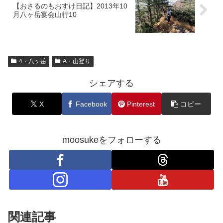
【おさるのもおすけ日記】2013年10
月八ヶ岳宴会山行10
4・八ヶ岳
A・山登り
シェアする
X
Facebook
Pinterest
コピー
moosukeをフォローする
関連記事