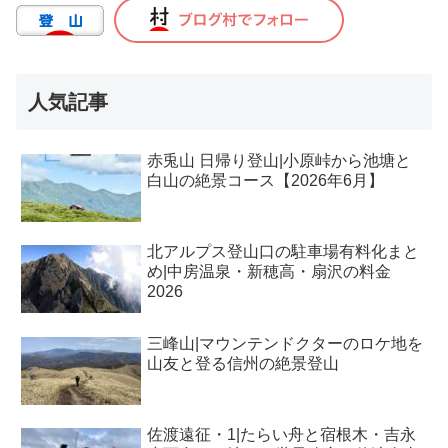
人気記事
赤兎山 日帰り登山|小原峠から池塘と
白山の絶景コース【2026年6月】
北アルプス登山口の駐車場有料化まと
め|中房温泉・新穂高・扇沢の料金
2026
三峰山|マウンテンドクターのロケ地を
山友と登る信州の絶景登山
佐渡遠征・1|たらい舟と宿根木・吉永