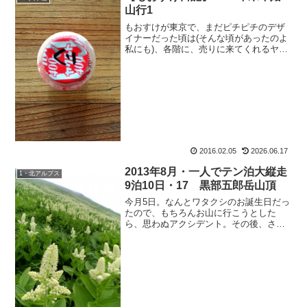
山行1
もおすけが東京で、まだピチピチのデザ
イナーだった頃は(そんな頃があったのよ
私にも)、各階に、売りに来てくれるヤク
ルトおばさんからたまにミルミルを買う
のが大好きでした。で、最近 健康のため
に飲み始めたヤクルトさん。「ヤクルト
おばさんから買おう...
2016.02.05
2026.06.17
2013年8月・一人でテン泊大縦走
1・北アルプス
9泊10日・17 黒部五郎岳山頂
今月5日。なんとワタクシのお誕生日だっ
たので、もちろんお山に行こうとした
ら、思わぬアクシデント。その後、さぶ
ちゃんに電話したらさ：『・・・アン
タ、また体張ってネタ取ってんじゃない
よー。』って。いやいや、ネタ取る為に
いつもハプニングが起こす...