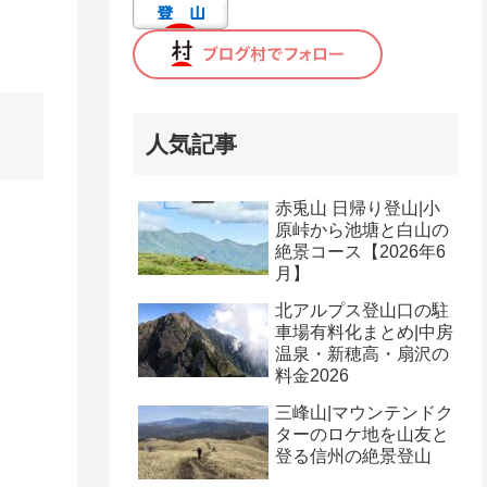
人気記事
赤兎山 日帰り登山|小
原峠から池塘と白山の
絶景コース【2026年6
月】
北アルプス登山口の駐
車場有料化まとめ|中房
温泉・新穂高・扇沢の
料金2026
三峰山|マウンテンドク
ターのロケ地を山友と
登る信州の絶景登山