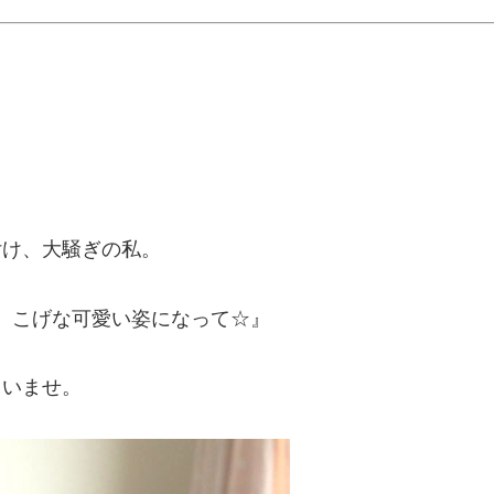
付け、大騒ぎの私。
、こげな可愛い姿になって☆』
さいませ。