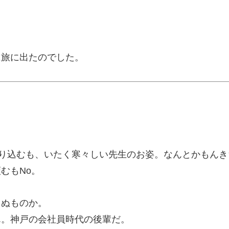
に旅に出たのでした。
潜り込むも、いたく寒々しい先生のお姿。なんとかもんき
むもNo。
らぬものか。
ん。神戸の会社員時代の後輩だ。