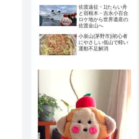
佐渡遠征・1|たらい舟
と宿根木・吉永小百合
ロケ地から世界遺産の
佐渡金山へ
小泉山(茅野市)|初心者
にやさしい低山で軽い
運動不足解消