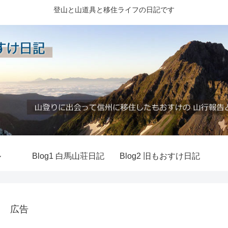
登山と山道具と移住ライフの日記です
ル
Blog1 白馬山荘日記
Blog2 旧もおすけ日記
広告