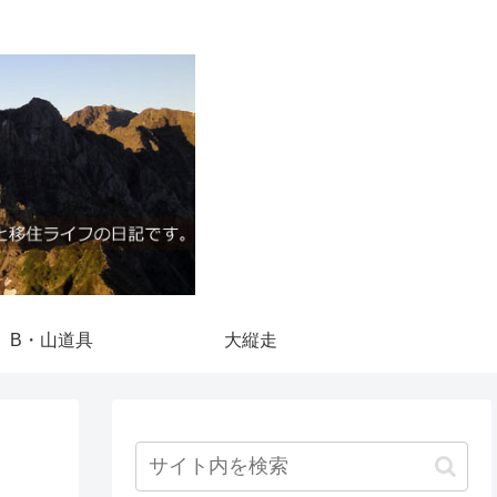
B・山道具
大縦走