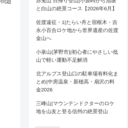
赤兎山 日帰り登山|小原峠から池塘
が問題
と白山の絶景コース【2026年6月】
佐渡遠征・1|たらい舟と宿根木・吉
永小百合ロケ地から世界遺産の佐渡
金山へ
小泉山(茅野市)|初心者にやさしい低
山で軽い運動不足解消
北アルプス登山口の駐車場有料化ま
とめ|中房温泉・新穂高・扇沢の料
金2026
三峰山|マウンテンドクターのロケ
地を山友と登る信州の絶景登山