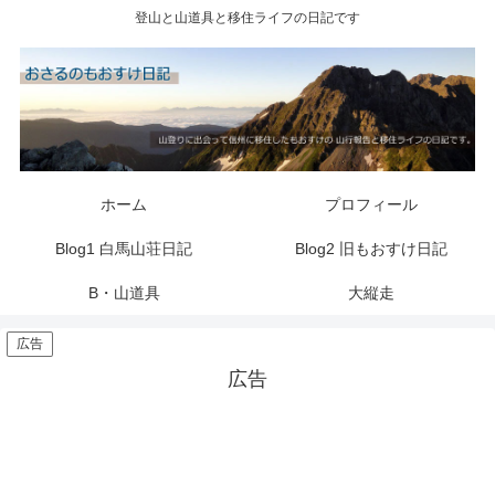
登山と山道具と移住ライフの日記です
ホーム
プロフィール
Blog1 白馬山荘日記
Blog2 旧もおすけ日記
B・山道具
大縦走
広告
広告