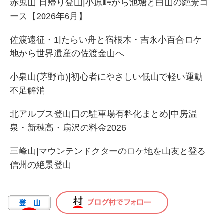
赤兎山 日帰り登山|小原峠から池塘と白山の絶景コ
ース【2026年6月】
佐渡遠征・1|たらい舟と宿根木・吉永小百合ロケ
地から世界遺産の佐渡金山へ
小泉山(茅野市)|初心者にやさしい低山で軽い運動
不足解消
北アルプス登山口の駐車場有料化まとめ|中房温
泉・新穂高・扇沢の料金2026
三峰山|マウンテンドクターのロケ地を山友と登る
信州の絶景登山