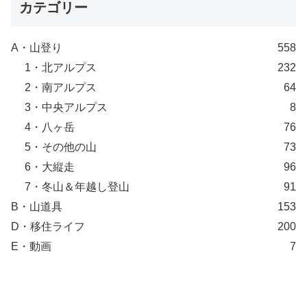
カテゴリー
A・山登り
558
1・北アルプス
232
2・南アルプス
64
3・中央アルプス
8
4・八ヶ岳
76
5・その他の山
73
6・大縦走
96
7・冬山＆年越し登山
91
B・山道具
153
D・移住ライフ
200
E・動画
7