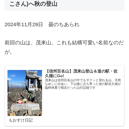
こさん)へ秋の登山
2024年11月29日 曇のちあられ
前回の山は、茂来山。これも結構可愛い名前なのだ
が。
【信州百名山】茂来山登山＆道の駅・佐
久穂にGo!
茂来山は信州百名山の中でもサクッと登れる山。天然
なめこに出会い、下山後に立ち寄った道の駅佐久穂が
臨時休業で残念だった山行記録です
もおすけ日記