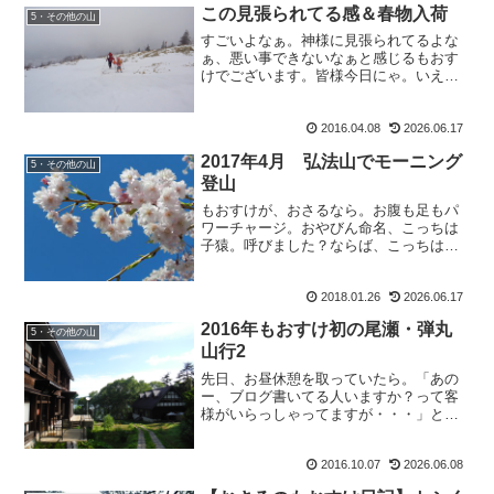
この見張られてる感＆春物入荷
5・その他の山
すごいよなぁ。神様に見張られてるよな
ぁ、悪い事できないなぁと感じるもおす
けでございます。皆様今日にゃ。いえ
ね。先日更新ちょっとサボり気味にしま
すよー、と書いた途端に。冬は夏山シー
ズンに比べたらずっと少ないブログ読者
2016.04.08
2026.06.17
様が、お店に来て下さって。...
2017年4月 弘法山でモーニング
5・その他の山
登山
もおすけが、おさるなら。お腹も足もパ
ワーチャージ。おやびん命名、こっちは
子猿。呼びました？ならば、こっちは汚
ざるでえ？オレ綺麗だよ(なわけ無いや
ん)。とくりゃ、こっちは駄猿ね。忙しい
2018.01.26
2026.06.17
時に何言うてますのん。名付けて日光猿
軍団ならぬ、信州さる軍...
2016年もおすけ初の尾瀬・弾丸
5・その他の山
山行2
先日、お昼休憩を取っていたら。「あの
ー、ブログ書いてる人いますか？って客
様がいらっしゃってますが・・・」と、
言われた時、も：「えー！？ブログ書い
てるって私以外に他にも・・・」って思
2016.10.07
2026.06.08
ったら。うちのスタッフ、私以外にブロ
グ書いてる人いなかった！...