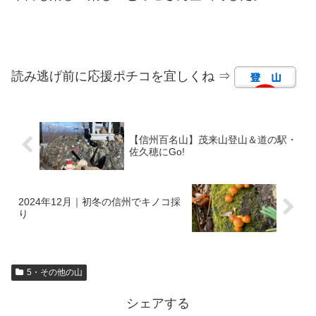
読み逃げ前に応援ポチコを宜しくね ⇒
【信州百名山】茂来山登山＆道の駅・
佐久穂にGo!
2024年12月｜初冬の信州でキノコ採
り
5・その他の山
シェアする