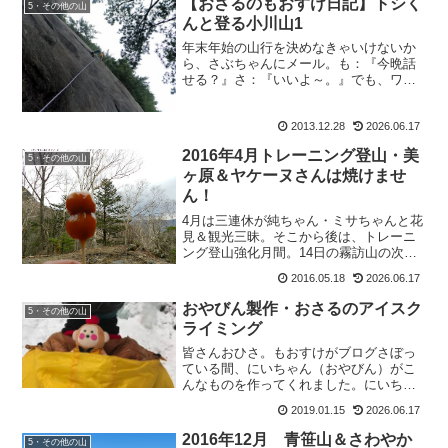
【おさるのもおすけ日記】トシく
5・その他の山
んと登る小川山1
年末年始の山行を決めなきゃいけないか
ら、さぶちゃんにメール。も：『今晩話
せる？』さ：『いいよ～。』でも、ワタ
クシ疲れてグウグウグウと寝てしまいま
した。そして翌日、さ：『昨日は電話な
2013.12.28
2026.06.17
かったねー。オレも寝ちゃってたけど。
わりーね。』・・・いや、...
2016年4月トレーニング登山・美
5・その他の山
ヶ原＆ヤケーヌさんは焼けませ
ん！
4月は三連休が純ちゃん・ミサちゃんと花
見＆観光三昧。そこから後は、トレーニ
ング登山強化月間。14日の霧訪山の次の
休みが、19日のこの美ヶ原登山。たまに
2016.05.18
2026.06.17
仕事帰りにラーメン食べに行ったりもし
て。（みゆきんぐもラーメン好き）松本
おやびん製作・おさるのアイスク
5・その他の山
ではおおぼしが一番...
ライミング
皆さんおひさ。もおすけがブログさぼっ
ている間、にいちゃん（おやびん）がこ
んなものを作ってくれました。にいちゃ
んてば、やっぱりもんきち先生が大好き
2019.01.15
2026.06.17
なのねー。みんな大好きもんきち先生。
あたしが全く映っていないけど大満足。
2016年12月 青笹山＆さわやか
5・その他の山