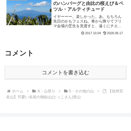
先生愛が溢れております。...
のハンバーグと由比の桜えび＆ペ
ツル・アルティチュード
イヤーーー。楽しかった。あ、もちろん
先日のかもフェスね。車から降りてフリ
マ会場の芝生を見渡すと、遠くにチエゾ
ウが。も：「わーー、チエゾーウ！」っ
2017.10.04
2026.06.17
て駆け寄ってしゃべった後、しばらくし
て気がついたイデゾウの存在。入口付近
に居たらしい。イ：「僕は...
コメント
コメントを書き込む
ホーム
A・山登り
5・その他の山
【信州百
名山】可愛い名前の独鈷山(とっこさん)登山