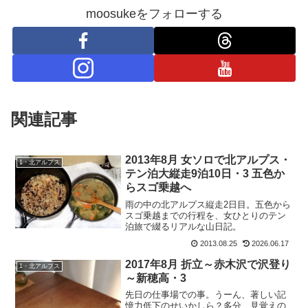
moosukeをフォローする
関連記事
2013年8月 女ソロで北アルプス・
1・北アルプス
テン泊大縦走9泊10日・3 五色か
らスゴ乗越へ
雨の中の北アルプス縦走2日目。五色から
スゴ乗越までの行程を、女ひとりのテン
泊旅で綴るリアルな山日記。
2013.08.25
2026.06.17
2017年8月 折立～赤木沢で沢登り
1・北アルプス
～新穂高・3
先日の仕事場での事。うーん、著しい記
憶力低下のせいかしら？多分、見覚えの