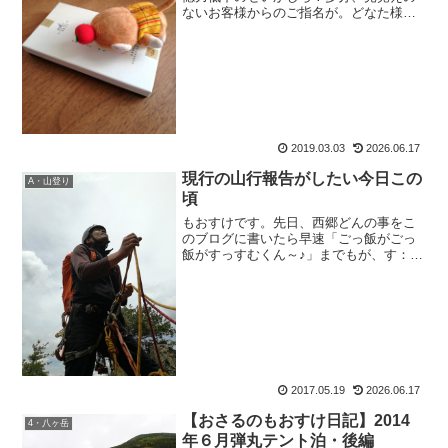
ないお客様からのご指名が。どなた様で
しょう、とか思っていたらドアが開いて
互いに『あっ！』。お客様：『あ、もお
すけさんだっ！』もおすけ：『あ、ブロ
グ読者様だっ！』そう、初...
2019.03.03
2026.06.17
現行の山行報告がしたい今日この
A・山登り
頃
もおすけです。先日、西郷どんの事をこ
のブログに書いたら早速「ごっ飯がごっ
飯がすっすむくん～♪」までもが、す：
「僕のことも書いて下さいよ！」と、リ
クエスト頂きました。山やってないの
に、二人共よくこのブログチェックして
くれるわねぇ。ありがたいわ...
2017.05.19
2026.06.17
【おさるのもおすけ日記】2014
4・八ヶ岳
年６月弾丸テント泊・後編