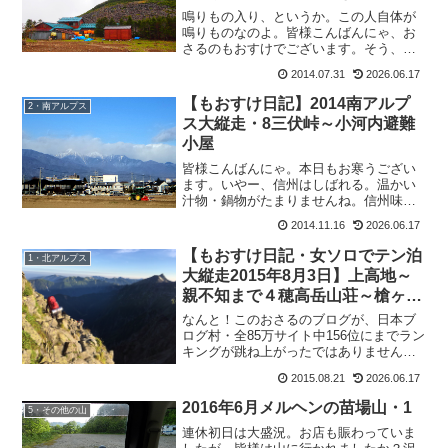
鳴りもの入り、というか。この人自体が
鳴りものなのよ。皆様こんばんにゃ、お
さるのもおすけでございます。そう、こ
の人とはもちろん まもちゃん。賑やかで
2014.07.31
2026.06.17
す。この人と喋っていると、会話が途切
れる事がない。しかも被るかぶる。て言
【もおすけ日記】2014南アルプ
2・南アルプス
うか、どーーしても手短...
ス大縦走・8三伏峠～小河内避難
小屋
皆様こんばんにゃ。本日もお寒うござい
ます。いやー、信州はしばれる。温かい
汁物・鍋物がたまりませんね。信州味噌
が発展した歴史がわかりますよ、この寒
2014.11.16
2026.06.17
さは。家のカーテンを開けたら見える常
念岳も、ほらこの通り。
【もおすけ日記・女ソロでテン泊
1・北アルプス
大縦走2015年8月3日】上高地～
親不知まで４穂高岳山荘～槍ヶ岳
山荘＆お薦め行動食
なんと！このおさるのブログが、日本ブ
ログ村・全85万サイト中156位にまでラン
キングが跳ね上がったではありません
か！！わーーーお！これもひとえに皆様
2015.08.21
2026.06.17
の応援ポチコのお蔭です。ありがとうご
ざいます。なので皆様、明日からは一人
2016年6月メルヘンの苗場山・1
5・その他の山
10回ポチッと・・・...
連休初日は大盛況。お店も賑わっていま