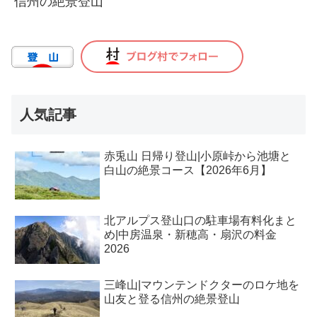
信州の絶景登山
人気記事
赤兎山 日帰り登山|小原峠から池塘と
白山の絶景コース【2026年6月】
北アルプス登山口の駐車場有料化まと
め|中房温泉・新穂高・扇沢の料金
2026
三峰山|マウンテンドクターのロケ地を
山友と登る信州の絶景登山