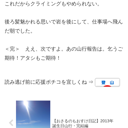
これだからクライミングもやめられない。
後ろ髪魅かれる思いで岩を後にして、仕事場へ飛ん
だ朝でした。
＜完＞ ええ、次ですよ。あの山行報告は。乞うご
期待！アタシもご期待！
読み逃げ前に応援ポチコを宜しくね ⇒
【おさるのもおすけ日記】2013年
誕生日山行・完結編