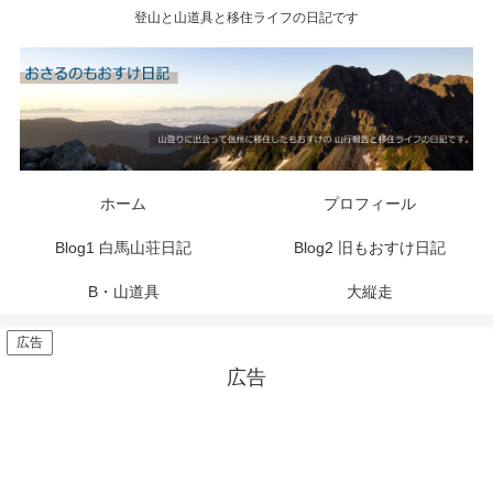
登山と山道具と移住ライフの日記です
ホーム
プロフィール
Blog1 白馬山荘日記
Blog2 旧もおすけ日記
B・山道具
大縦走
広告
広告