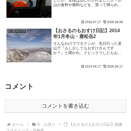
したが、皆様は山に行かれましたか？沢
山の食料や燃料などを、買って帰られる
お客様を見て一言。も：「もおすけも山
行きたーい！」でございます。嗚呼。テ
ント泊したいなぁ。来月の縦走が早くも
2016.07.17
2026.06.08
楽しみですが、その前に。...
【おさるのもおすけ日記】2014
1・北アルプス
年1月冬山・唐松岳2
そんなわけでワタクシが、先日行った某
山で『もしかしてもおすけさんです
か？』と聞かれ、ドビックリしたもおす
けです。皆様おぱようございます。だっ
てねだってね。いつものUVカスタム仕様
2014.04.17
2026.06.17
で、寒くもないのにバラクラバ＆ゴーグ
ルという『お肌1ミクロンも...
コメント
コメントを書き込む
ホーム
A・山登り
【おさるのもおすけ日記】朝練
クライミング・坊抱岩