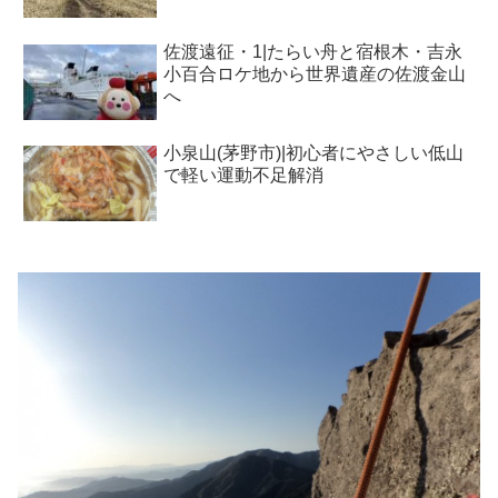
佐渡遠征・1|たらい舟と宿根木・吉永
小百合ロケ地から世界遺産の佐渡金山
へ
小泉山(茅野市)|初心者にやさしい低山
で軽い運動不足解消