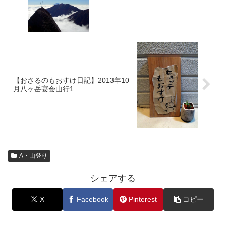
【おさるのもおすけ日記】2013年10
月八ヶ岳宴会山行1
A・山登り
シェアする
X
Facebook
Pinterest
コピー