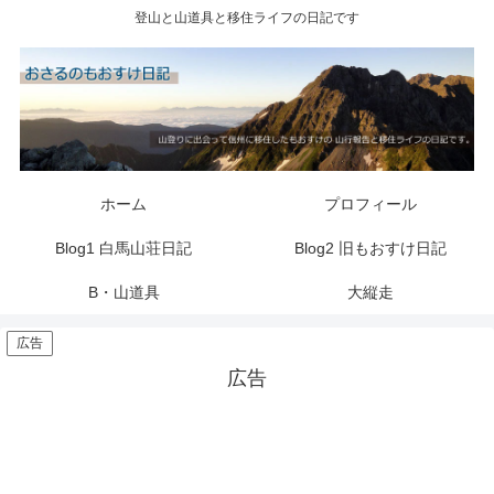
登山と山道具と移住ライフの日記です
ホーム
プロフィール
Blog1 白馬山荘日記
Blog2 旧もおすけ日記
B・山道具
大縦走
広告
広告