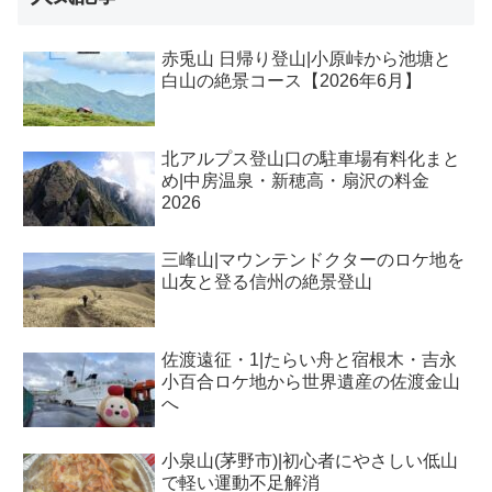
赤兎山 日帰り登山|小原峠から池塘と
白山の絶景コース【2026年6月】
北アルプス登山口の駐車場有料化まと
め|中房温泉・新穂高・扇沢の料金
2026
三峰山|マウンテンドクターのロケ地を
山友と登る信州の絶景登山
佐渡遠征・1|たらい舟と宿根木・吉永
小百合ロケ地から世界遺産の佐渡金山
へ
小泉山(茅野市)|初心者にやさしい低山
で軽い運動不足解消