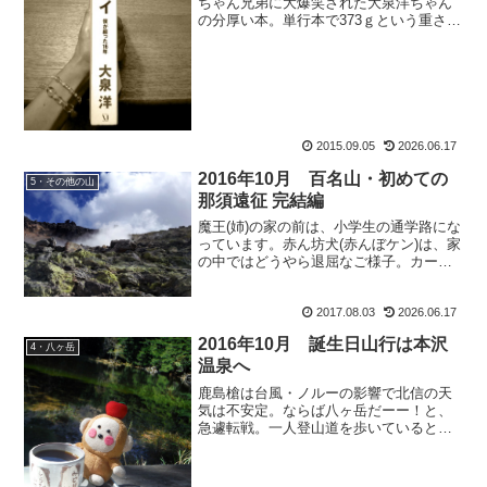
ちゃん兄弟に大爆笑された大泉洋ちゃん
の分厚い本。単行本で373ｇという重さ。
2014年は、【楽天ブックス・送料無料】
神去なあなあ日常でテントの中での読書
にすっかりはまり。文庫本で小さかった
し、毎日テン...
2015.09.05
2026.06.17
2016年10月 百名山・初めての
5・その他の山
那須遠征 完結編
魔王(姉)の家の前は、小学生の通学路にな
っています。赤ん坊犬(赤んぼケン)は、家
の中ではどうやら退屈なご様子。カーテ
ン越しに、下校する小学生を眺めている
んだそう。お兄さんお姉さん遊んでくれ
2017.08.03
2026.06.17
ないかなぁ。実家にいる時は、大勢の人
に囲んで遊んでも...
2016年10月 誕生日山行は本沢
4・八ヶ岳
温泉へ
鹿島槍は台風・ノルーの影響で北信の天
気は不安定。ならば八ヶ岳だーー！と、
急遽転戦。一人登山道を歩いていると、
すれ違ったお二人組から「・・・あ、も
おすけさんですか・・・？」と。ハイハ
イ、もおすけですー。っていうか、いつ