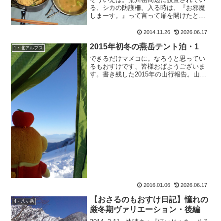
る、シカの防護柵。入る時は、『お邪魔
しまーす。』って言って扉を開けたと書
きましたが、出る時もきちんと『お邪魔
しましたー。』って言って出て来ました
2014.11.26
2026.06.17
よ。もちろんだーれも居ませんでしたけ
2015年初冬の燕岳テント泊・1
どね周囲には、のもおすけ...
1・北アルプス
できるだけマメコに。なろうと思ってい
るもおすけです、皆様おぱようございま
す。書き残した2015年の山行報告。山し
か行ってないもおすけですから、必然的
に溜まるわけですよ。書かないと。書か
ないと、どんどん溜まっていっておりま
す。そんなわけで今朝...
2016.01.06
2026.06.17
【おさるのもおすけ日記】憧れの
4・八ヶ岳
厳冬期ヴァリエーション・後編