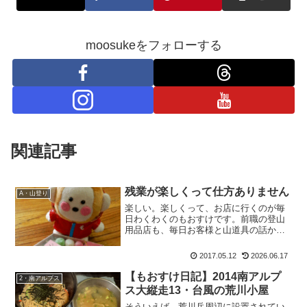
moosukeをフォローする
関連記事
残業が楽しくって仕方ありません
A・山登り
楽しい。楽しくって、お店に行くのが毎
日わくわくのもおすけです。前職の登山
用品店も、毎日お客様と山道具の話から
山の話、行かれた山の報告話を聞かせて
頂いたりして、めーっちゃ楽しかったん
2017.05.12
2026.06.17
ですけどね。今は何でしょう。とにかく
施術している時間が楽しい...
【もおすけ日記】2014南アルプ
2・南アルプス
ス大縦走13・台風の荒川小屋
そういえば。荒川岳周辺に設置されてい