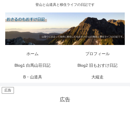
登山と山道具と移住ライフの日記です
ホーム
プロフィール
Blog1 白馬山荘日記
Blog2 旧もおすけ日記
B・山道具
大縦走
広告
広告