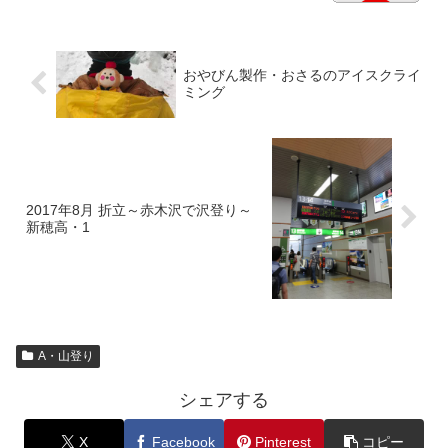
おやびん製作・おさるのアイスクライ
ミング
2017年8月 折立～赤木沢で沢登り～
新穂高・1
A・山登り
シェアする
X
Facebook
Pinterest
コピー