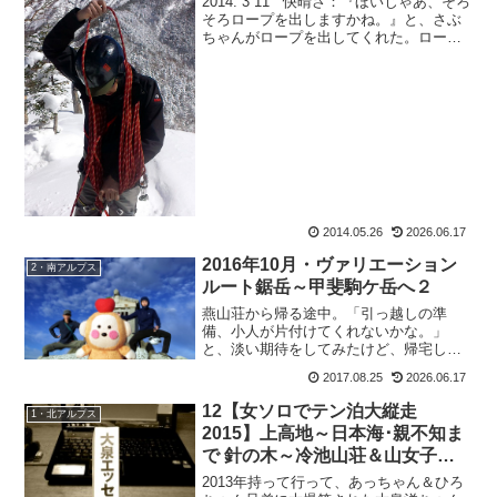
2014. 3 11 快晴さ：『ほいじゃあ、そろ
そろロープを出しますかね。』と、さぶ
ちゃんがロープを出してくれた。ロープ
とさぶちゃん。この人、どんどん成長し
ていってます。山を始めたのは、私と同
じ2009年のはずなのに。もともとの体力
に加...
2014.05.26
2026.06.17
2016年10月・ヴァリエーション
2・南アルプス
ルート鋸岳～甲斐駒ケ岳へ２
燕山荘から帰る途中。「引っ越しの準
備、小人が片付けてくれないかな。」
と、淡い期待をしてみたけど、帰宅して
みると部屋はすっかり出て来た時のま
2017.08.25
2026.06.17
ま。子供の頃に読んだ童話で、一番好き
なのがグリム童話の「小人と靴屋」で
12【女ソロでテン泊大縦走
1・北アルプス
す。寝ている間に宿題片付けてくれ...
2015】上高地～日本海･親不知ま
で 針の木～冷池山荘＆山女子お
薦めヘアケアレポ
2013年持って行って、あっちゃん＆ひろ