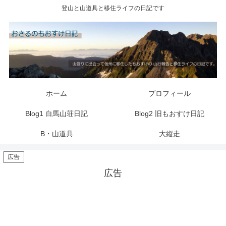
登山と山道具と移住ライフの日記です
ホーム
プロフィール
Blog1 白馬山荘日記
Blog2 旧もおすけ日記
B・山道具
大縦走
広告
広告