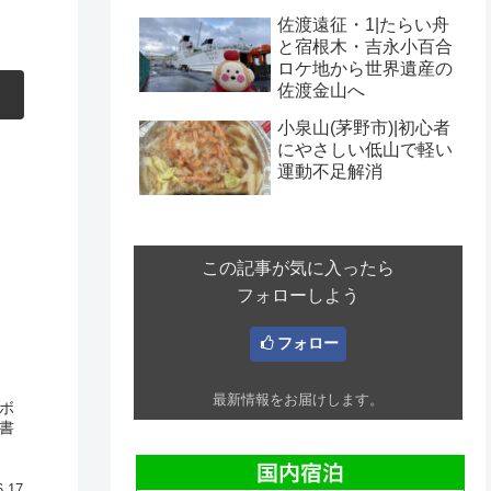
佐渡遠征・1|たらい舟
と宿根木・吉永小百合
ロケ地から世界遺産の
佐渡金山へ
小泉山(茅野市)|初心者
にやさしい低山で軽い
運動不足解消
この記事が気に入ったら
フォローしよう
フォロー
最新情報をお届けします。
ボ
書
6.17