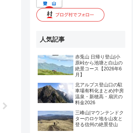
人気記事
赤兎山 日帰り登山|小
原峠から池塘と白山の
絶景コース【2026年6
月】
北アルプス登山口の駐
車場有料化まとめ|中房
温泉・新穂高・扇沢の
料金2026
三峰山|マウンテンドク
ターのロケ地を山友と
登る信州の絶景登山