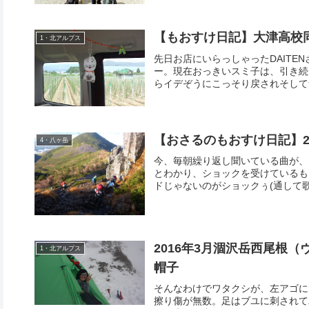
【もおすけ日記】大津高校
1・北アルプス
先日お店にいらっしゃったDAIT
ー。現在おっきいスミ子は、引き続
らイデぞうにこっそり戻されそして気
【おさるのもおすけ日記】20
4・八ヶ岳
今、毎朝繰り返し聞いている曲が、と
とわかり、ショックを受けているも
ドじゃないのがショックぅ(通して歌詞
2016年3月涸沢岳西尾根
1・北アルプス
帽子
そんなわけでワタクシが、左アゴに
擦り傷が無数。足はブユに刺されて