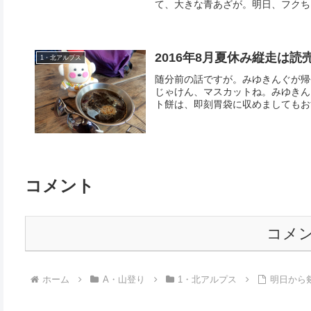
て、大きな青あざが。明日、フクちゃ
2016年8月夏休み縦走は
1・北アルプス
随分前の話ですが。みゆきんぐが帰
じゃけん、マスカットね。みゆきん
ト餅は、即刻胃袋に収めましてもおす
コメント
コメ
ホーム
A・山登り
1・北アルプス
明日から