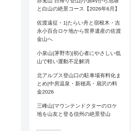
赤兎山 日帰り登山|小原峠から池塘
と白山の絶景コース【2026年6月】
佐渡遠征・1|たらい舟と宿根木・吉
永小百合ロケ地から世界遺産の佐渡
金山へ
小泉山(茅野市)|初心者にやさしい低
山で軽い運動不足解消
北アルプス登山口の駐車場有料化ま
とめ|中房温泉・新穂高・扇沢の料
金2026
三峰山|マウンテンドクターのロケ
地を山友と登る信州の絶景登山