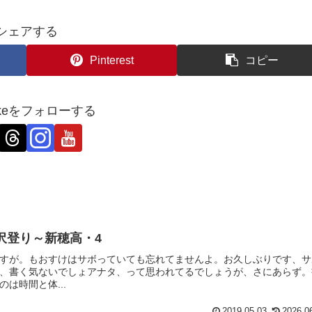
シェアする
Pinterest
コピー
ukeをフォローする
で沢登り～新穂高・4
すが。もおすけはサボっていても忘れてませんよ。お久しぶりです、サ
、書く気ないでしょアナタ、って思われてるでしょうが、さにあらず。
は時間と体...
2019.05.03
2026.0