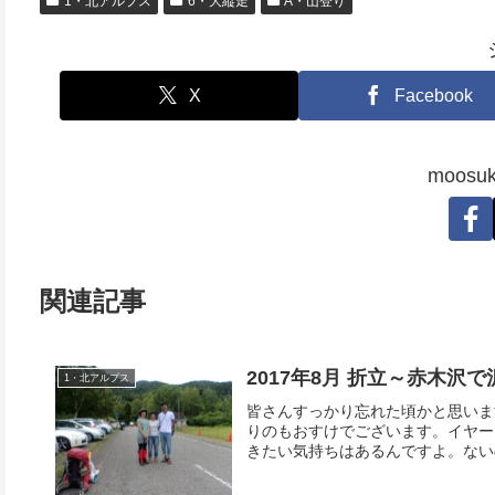
1・北アルプス
6・大縦走
A・山登り
X
Facebook
moos
関連記事
2017年8月 折立～赤木沢
1・北アルプス
皆さんすっかり忘れた頃かと思いま
りのもおすけでございます。イヤー
きたい気持ちはあるんですよ。ないの