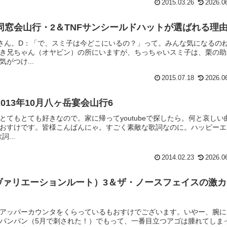
2015.03.26
2026.0
同窓会山行・2＆TNFサンシールドハットが選ばれる理
ENさん。D：「で、スミ子は今どこにいるの？」って。みんな気になるの
き兄ちゃん（オヤビン）の所にいますが、ちっちゃいスミ子は、栗の助
がつけ...
2015.07.18
2026.0
13年10月八ヶ岳宴会山行6
てもとても好きなので。家に帰ってyoutubeで探したら。何と哀しい
おすけです。皆様こんばんにゃ。すごく素敵な歌詞なのに。ハッピーエ
...
2014.02.23
2026.0
（ヴァリエーションルート）3＆ザ・ノースフェイスの激
アッパーカウンタをくらっているもおすけでございます。いやー、腕に
パンパン（5月で刺された！）でもって、一番目立つアゴは腫れてしま