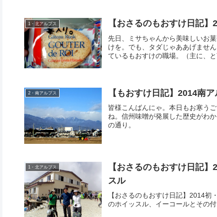
【おさるのもおすけ日記】2
1・北アルプス
先日、ミサちゃんから美味しいお菓
けを。でも、タダじゃああげません
ているもおすけの職場。（主に、と言
【もおすけ日記】2014南
2・南アルプス
皆様こんばんにゃ。本日もお寒うご
ね。信州味噌が発展した歴史がわか
の通り。
【おさるのもおすけ日記】2
1・北アルプス
スル
【おさるのもおすけ日記】2014
のホイッスル、イーコールとその付