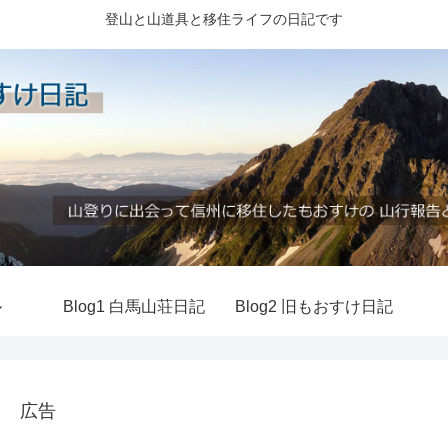
登山と山道具と移住ライフの日記です
ル
Blog1 白馬山荘日記
Blog2 旧もおすけ日記
広告