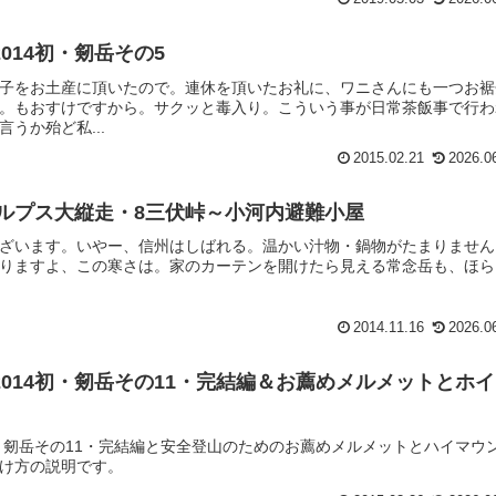
014初・剱岳その5
子をお土産に頂いたので。連休を頂いたお礼に、ワニさんにも一つお裾
。もおすけですから。サクッと毒入り。こういう事が日常茶飯事で行わ
うか殆ど私...
2015.02.21
2026.0
アルプス大縦走・8三伏峠～小河内避難小屋
ざいます。いやー、信州はしばれる。温かい汁物・鍋物がたまりません
りますよ、この寒さは。家のカーテンを開けたら見える常念岳も、ほら
2014.11.16
2026.0
014初・剱岳その11・完結編＆お薦めメルメットとホ
初・剱岳その11・完結編と安全登山のためのお薦めメルメットとハイマウ
け方の説明です。