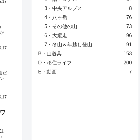
6.17
3・中央アルプス
8
由
4・八ヶ岳
76
5・その他の山
73
ね
か
6・大縦走
96
7・冬山＆年越し登山
91
6.17
B・山道具
153
D・移住ライフ
200
E・動画
7
曲だ
ン
6.17
カワ
は
っ