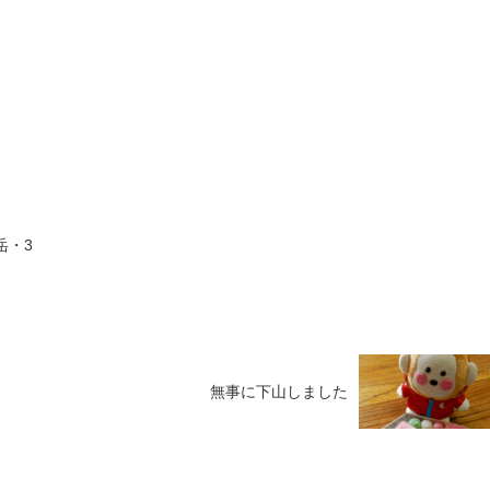
岳・3
無事に下山しました