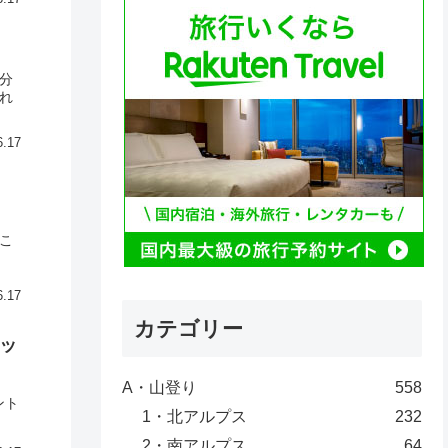
分
れ
6.17
こ
6.17
カテゴリー
イッ
A・山登り
558
ント
1・北アルプス
232
2・南アルプス
64