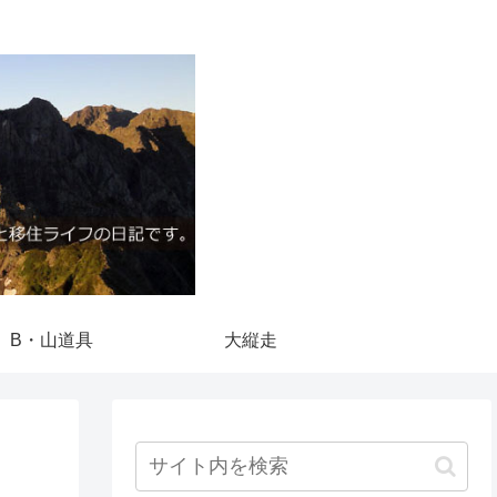
B・山道具
大縦走