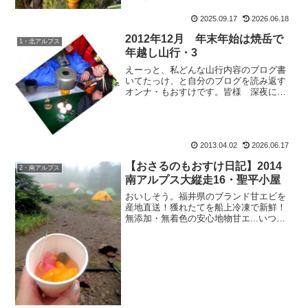
2025.09.17
2026.06.18
2012年12月 年末年始は焼岳で
1・北アルプス
年越し山行・3
えーっと、私どんな山行内容のブログ書
いてたっけ、と自分のブログを読み返す
オンナ・もおすけです。皆様 深夜にこ
んばんにゃ。日々のよしなし事を書くの
は簡単。それに比べ、山行記録は写真加
工も山行行程も順を追わなきゃいけない
し（思い出さなきゃいけな...
2013.04.02
2026.06.17
【おさるのもおすけ日記】2014
2・南アルプス
南アルプス大縦走16・聖平小屋
おいしそう。福井県のブランド甘エビを
産地直送！獲れたてを船上冷凍で新鮮！
無添加・無着色の安心地物甘エ...いつま
でも見てしまいそうなほど、おいしそ
う。特に海鮮が大好きなもおすけですか
ら、この時期はたまりません。楽天さん
で見入ってしまいます。...