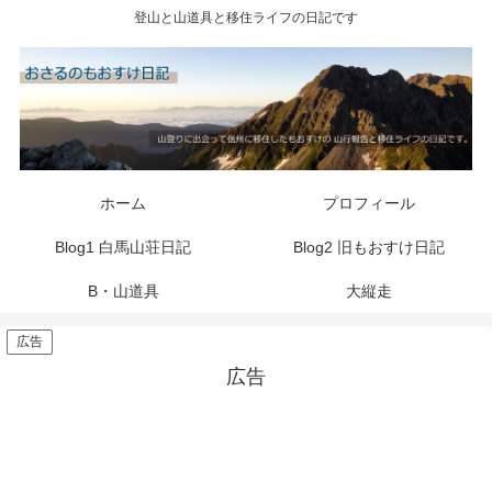
登山と山道具と移住ライフの日記です
ホーム
プロフィール
Blog1 白馬山荘日記
Blog2 旧もおすけ日記
B・山道具
大縦走
広告
広告