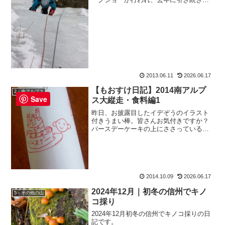
今年も講演最後に花束を渡しに行ったも
おすけです、皆様こんばんにゃ。いえ
ね、花束を渡すのは全然問題ないんです
よ。楽しいトークショーも聞...
2013.06.11
2026.06.17
【もおすけ日記】2014南アルプ
2・南アルプス
Save
ス大縦走・食料編1
昨日、お披露目したイデぞうのイラスト
付きうまい棒。皆さんお気付きですか？
バースデーケーキの上にささっているの
は、ロウソクじゃなくうまい棒だってこ
とに。よくごらん、ほらねうまい棒でし
ょ。なんと三本も。ここら辺、私とイデ
ぞうは“ツボ”なのですぐ...
2014.10.09
2026.06.17
2024年12月｜初冬の信州でキノ
5・その他の山
コ採り
2024年12月初冬の信州でキノコ採りの日
記です。