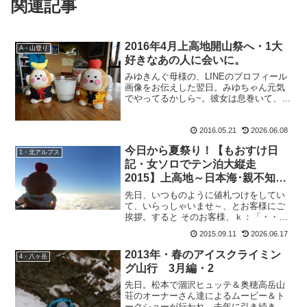
関連記事
2016年4月上高地開山祭へ・1大
A・山登り
好きなあの人に会いに。
みゆきんぐ母様の、LINEのプロフィール
画像をお伝えした翌日。みゆちゃん元気
でやってるかしら~。彼女は息巻いて、私
に報告してきました。み：「お母さんが
プロフ写真変えた後、見たらお父さんの
2016.05.21
2026.06.08
も変わってました！」なんでもお父様の
LNEのプロフィー...
今日から夏祭り！【もおすけ日
1・北アルプス
記・女ソロでテン泊大縦走
2015】上高地～日本海･親不知ま
で15鹿島槍ヶ岳～五竜山荘
先日、いつものように値札つけをしてい
て、いらっしゃいませ～、とお客様にご
挨拶。すると そのお客様、ｋ：「・・・
何処でお会いしたか、覚えてま
2015.09.11
2026.06.17
す？」！！！覚えていますとも！あの水
晶小屋への歩荷で、足を捻挫した時にす
2013年・春のアイスクライミン
4・八ヶ岳
れ違ったお兄さん！その時の様子...
グ山行 3月編・2
先日。松本で涸沢ヒュッテ＆奥穂高岳山
荘のオーナーさん達によるムービー＆ト
ークショーが行われ、去年に引き続き、