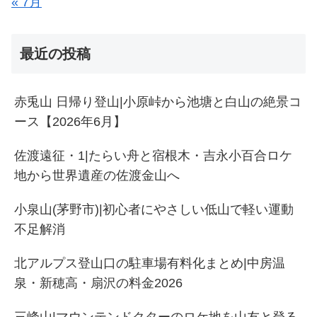
« 7月
最近の投稿
赤兎山 日帰り登山|小原峠から池塘と白山の絶景コ
ース【2026年6月】
佐渡遠征・1|たらい舟と宿根木・吉永小百合ロケ
地から世界遺産の佐渡金山へ
小泉山(茅野市)|初心者にやさしい低山で軽い運動
不足解消
北アルプス登山口の駐車場有料化まとめ|中房温
泉・新穂高・扇沢の料金2026
三峰山|マウンテンドクターのロケ地を山友と登る