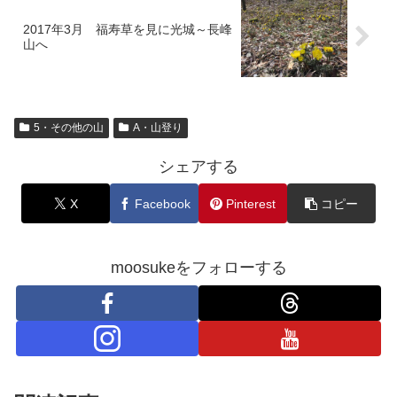
2017年3月 福寿草を見に光城～長峰
山へ
5・その他の山
A・山登り
シェアする
X
Facebook
Pinterest
コピー
moosukeをフォローする