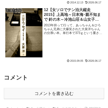
2014.12.13
2026.06.17
12【女ソロでテン泊大縦走
1・北アルプス
2015】上高地～日本海･親不知ま
で 針の木～冷池山荘＆山女子お
薦めヘアケアレポ
2013年持って行って、あっちゃん＆ひろ
ちゃん兄弟に大爆笑された大泉洋ちゃん
の分厚い本。単行本で373ｇという重さ。
2014年は、【楽天ブックス・送料無料】
神去なあなあ日常でテントの中での読書
にすっかりはまり。文庫本で小さかった
し、毎日テン...
2015.09.05
2026.06.17
コメント
コメントを書き込む