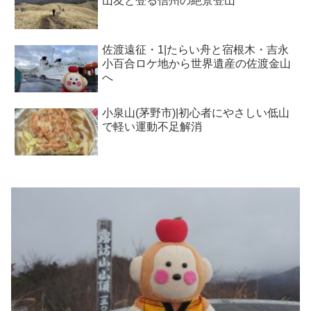
山友と登る信州の絶景登山
佐渡遠征・1|たらい舟と宿根木・吉永
小百合ロケ地から世界遺産の佐渡金山
へ
小泉山(茅野市)|初心者にやさしい低山
で軽い運動不足解消