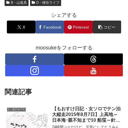
B・山道具
D・移住ライフ
シェアする
X
Facebook
Pinterest
コピー
moosukeをフォローする
関連記事
【もおすけ日記・女ソロでテン泊
1・北アルプス
大縦走2015年8月7日】上高地～
日本海･親不知まで10 船窪～針ノ
木小屋＆疲れにくくするインソー
24時間ぶりだけど、元気にしてた？みん