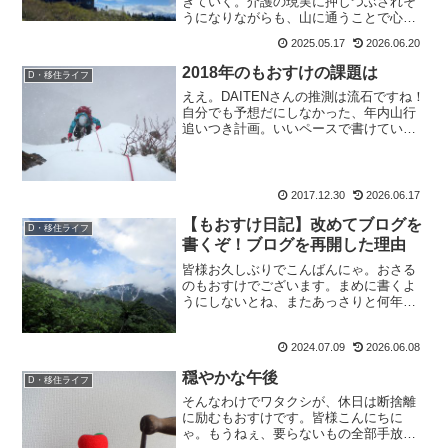
きていく。介護の現実に押しつぶされそ
うになりながらも、山に通うことで心身
のバランスを保つ。介護と自分の時間と
2025.05.17
2026.06.20
の向き合い方を綴った、信州移住ライフ
のエッセイです。
2018年のもおすけの課題は
D・移住ライフ
ええ。DAITENさんの推測は流石ですね！
自分でも予想だにしなかった、年内山行
追いつき計画。いいペースで書けている
時は、本気で「お、行けるかも！？」と
思ったのですが現実はさにあらず。ちょ
っとぐうたら病が出ると、もうコレです
わ。12月にして3...
2017.12.30
2026.06.17
【もおすけ日記】改めてブログを
D・移住ライフ
書くぞ！ブログを再開した理由
皆様お久しぶりでこんばんにゃ。おさる
のもおすけでございます。まめに書くよ
うにしないとね、またあっさりと何年も
サボるから(イヤそれはサボり過ぎだろ
う)。とにかく書く習慣をつけようと思い
2024.07.09
2026.06.08
ます。ブログを再開した理由ずーいぶん
とご無沙汰していました...
穏やかな午後
D・移住ライフ
そんなわけでワタクシが、休日は断捨離
に励むもおすけです。皆様こんにちに
ゃ。もうねぇ、要らないもの全部手放し