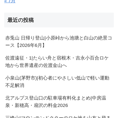
« 7月
最近の投稿
赤兎山 日帰り登山|小原峠から池塘と白山の絶景コ
ース【2026年6月】
佐渡遠征・1|たらい舟と宿根木・吉永小百合ロケ
地から世界遺産の佐渡金山へ
小泉山(茅野市)|初心者にやさしい低山で軽い運動
不足解消
北アルプス登山口の駐車場有料化まとめ|中房温
泉・新穂高・扇沢の料金2026