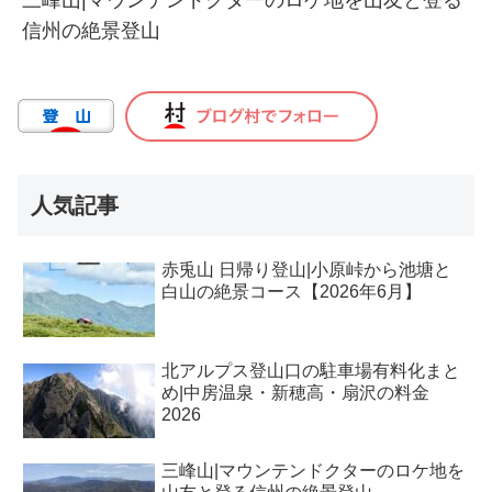
三峰山|マウンテンドクターのロケ地を山友と登る
信州の絶景登山
人気記事
赤兎山 日帰り登山|小原峠から池塘と
白山の絶景コース【2026年6月】
北アルプス登山口の駐車場有料化まと
め|中房温泉・新穂高・扇沢の料金
2026
三峰山|マウンテンドクターのロケ地を