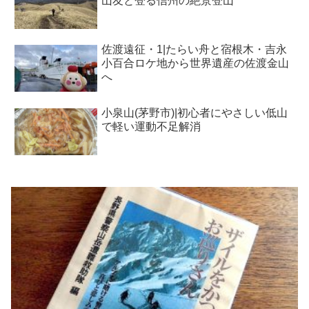
山友と登る信州の絶景登山
佐渡遠征・1|たらい舟と宿根木・吉永
小百合ロケ地から世界遺産の佐渡金山
へ
小泉山(茅野市)|初心者にやさしい低山
で軽い運動不足解消