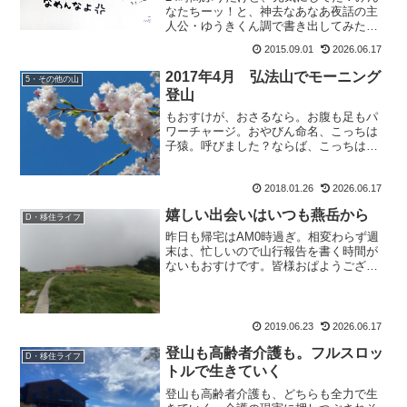
ル
なたちーッ！と、神去なあなあ夜話の主
人公・ゆうきくん調で書き出してみたも
おすけです。皆様こんにちにゃ。ほんと
2015.09.01
2026.06.17
これ、山の上で読むのに最高の本だわ。
友人の純ちゃんも読んでくれたようで、
2017年4月 弘法山でモーニング
5・その他の山
純：「面白くって、あっ...
登山
もおすけが、おさるなら。お腹も足もパ
ワーチャージ。おやびん命名、こっちは
子猿。呼びました？ならば、こっちは汚
ざるでえ？オレ綺麗だよ(なわけ無いや
ん)。とくりゃ、こっちは駄猿ね。忙しい
2018.01.26
2026.06.17
時に何言うてますのん。名付けて日光猿
軍団ならぬ、信州さる軍...
嬉しい出会いはいつも燕岳から
D・移住ライフ
昨日も帰宅はAM0時過ぎ。相変わらず週
末は、忙しいので山行報告を書く時間が
ないもおすけです。皆様おぱようござい
ます。あら、アタシってば働き者だった
のね。すみませんうそです。来月ガッツ
リ休むから、前倒しで働いているだけで
ございます。でもって、...
2019.06.23
2026.06.17
登山も高齢者介護も。フルスロッ
D・移住ライフ
トルで生きていく
登山も高齢者介護も、どちらも全力で生