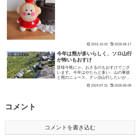
てますわ。山をやるようになってから、
背中に背負えるモノだけで生きていける
って、わかりましたから。だから極論、
それ以外のものは なくても...
2015.10.02
2026.06.17
今年は熊が多いらしく、ソロ山行
D・移住ライフ
が怖いもおすけ
皆様今晩にゃ、おさるのもおすけでござ
います。今年はやたらと多い、山の事故
と熊のニュース。テン泊山行したいが、
熊が怖くてソロだと心細いネットニュー
2024.07.31
2026.06.08
スでも、今年は異様に山の事故が多い。
報道で伝えられるのは、実はほんの一
部。実際にはもっと事故が多...
コメント
コメントを書き込む