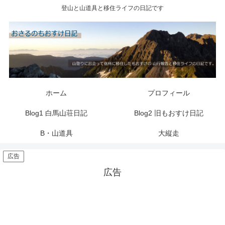
登山と山道具と移住ライフの日記です
ホーム
プロフィール
Blog1 白馬山荘日記
Blog2 旧もおすけ日記
B・山道具
大縦走
広告
広告