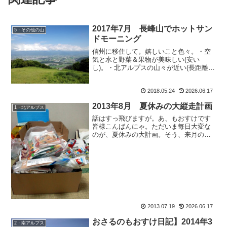
2017年7月 長峰山でホットサン
5・その他の山
ドモーニング
信州に移住して。嬉しいこと色々。・空
気と水と野菜＆果物が美味しい(安い
し)。・北アルプスの山々が近い(長距離移
動がないから最高)・北アルプスの山々が
日帰りできちゃう・何と言っても涼し
2018.05.24
2026.06.17
い！そして、とっても手軽に出来るこ
と。それが・出勤前に山の...
2013年8月 夏休みの大縦走計画
1・北アルプス
話はすっ飛びますが。あ、もおすけです
皆様こんばんにゃ。ただいま毎日大変な
のが、夏休みの大計画。そう、来月の大
縦走に向け、準備をしなければいけない
日々なのでございます。2013年8月 夏休
みの大縦走計画今年の夏休み。ずっと憧
れていた、立山から...
2013.07.19
2026.06.17
おさるのもおすけ日記】2014年3
2・南アルプス