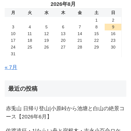
2026年8月
月
火
水
木
金
土
日
1
2
3
4
5
6
7
8
9
10
11
12
13
14
15
16
17
18
19
20
21
22
23
24
25
26
27
28
29
30
31
« 7月
最近の投稿
赤兎山 日帰り登山|小原峠から池塘と白山の絶景コ
ース【2026年6月】
佐渡遠征・1|たらい舟と宿根木・吉永小百合ロケ