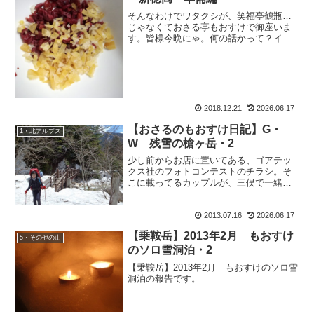
そんなわけでワタクシが、笑福亭鶴瓶…
じゃなくておさる亭もおすけで御座いま
す。皆様今晩にゃ。何の話かって？イエ
実は、昨日行ったアイスクライミング
で、とうとうもおすけもつるべで登るこ
とが出来ました。それはつまり、リード
を二人で交代しながら登って...
2018.12.21
2026.06.17
【おさるのもおすけ日記】G・
1・北アルプス
W 残雪の槍ヶ岳・2
少し前からお店に置いてある、ゴアテッ
クス社のフォトコンテストのチラシ。そ
こに載ってるカップルが、三俣で一緒だ
ったタカちゃんに似ているなぁ・・・と
思いながら並べていました。で、先日も
2013.07.16
2026.06.17
チラシを整えていたら。んん～～？、こ
れって彼氏さんも似てない...
【乗鞍岳】2013年2月 もおすけ
5・その他の山
のソロ雪洞泊・2
【乗鞍岳】2013年2月 もおすけのソロ雪
洞泊の報告です。