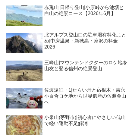
赤兎山 日帰り登山|小原峠から池塘と
白山の絶景コース【2026年6月】
北アルプス登山口の駐車場有料化まと
め|中房温泉・新穂高・扇沢の料金
2026
三峰山|マウンテンドクターのロケ地を
山友と登る信州の絶景登山
佐渡遠征・1|たらい舟と宿根木・吉永
小百合ロケ地から世界遺産の佐渡金山
へ
小泉山(茅野市)|初心者にやさしい低山
で軽い運動不足解消