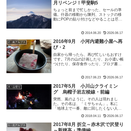
月リベンジ！甲斐駒5
ちょっと前まで忙しかった、セールの準
備。什器の移動から陳列、ストックの移
動にPOPの貼り付けなどやることは尽き
ない。そんな忙しい中、私に近づいてき
たイデぞう。イ：『ほら、もおすけさん
2014.06.20
2026.06.17
見て下さいよココ。さっっき合板で棘が
グサッ！って。めっちゃ...
2016年9月 小河内避難小屋へ再
2・南アルプス
び・2
自家から帰ったら、再び忙しいもおすけ
です。7月の山の計画したり、お小遣い帳
つけたり、保存食作ったり、ブログ書い
たり。掃除が面倒だからどんどん断捨離
しているのに、まだまだ減らせるなぁと
2017.06.23
2026.06.17
思ったり。で、実家では早朝4時からから
赤んぼ犬が起きて一人...
2017年5月 小川山クライミン
A・山登り
グ 烏帽子岩左稜線・前編
突然、嵐のように。その人は現れまし
た。その名は、「ミサちゃん」。私に
「地球上で一番、敵に回したくない人」
と言わしめる程のあらゆる知恵（と悪知
2018.04.11
2026.06.17
恵？）とパワーと人脈を持っている人で
す。その彼女、前日の夜になってミ：
2017年8月 折立～赤木沢で沢登り
1・北アルプス
「明日、青春18切符で松本行く...
～新穂高・準備編