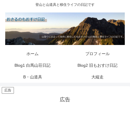
登山と山道具と移住ライフの日記です
ホーム
プロフィール
Blog1 白馬山荘日記
Blog2 旧もおすけ日記
B・山道具
大縦走
広告
広告