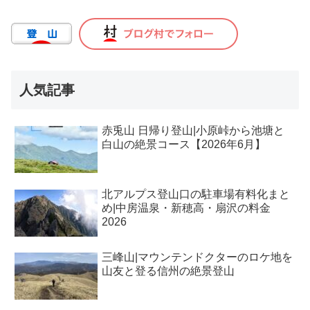
人気記事
赤兎山 日帰り登山|小原峠から池塘と
白山の絶景コース【2026年6月】
北アルプス登山口の駐車場有料化まと
め|中房温泉・新穂高・扇沢の料金
2026
三峰山|マウンテンドクターのロケ地を
山友と登る信州の絶景登山