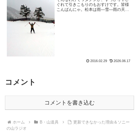
ぐれて引きこもりのもおすけです。皆様
こんばんにゃ。松本は雨―雪―雨の天気
でしたから、出かける気にもなりませ
ん。なので、一日PCとにらめっこ。過去
ブログの記事の引っ越しの為、グーグル
のＷｅｂマスターツールに...
2016.02.29
2026.06.17
コメント
コメントを書き込む
ホーム
B・山道具
更新できなかった理由＆ソニー
の山ラジオ