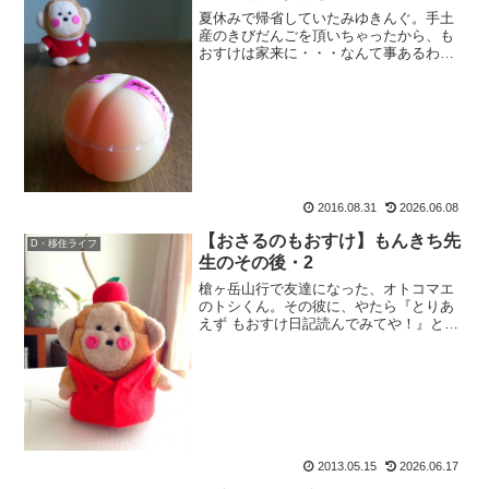
夏休みで帰省していたみゆきんぐ。手土
産のきびだんごを頂いちゃったから、も
おすけは家来に・・・なんて事あるわけ
ないじゃないのよっ！とか言いつつも、
久しぶりのみゆきんぐ出社に喜んでいる
と。ある時、ロッカーを開けたら桃太
郎。違った、桃が入っており...
2016.08.31
2026.06.08
【おさるのもおすけ】もんきち先
D・移住ライフ
生のその後・2
槍ヶ岳山行で友達になった、オトコマエ
のトシくん。その彼に、やたら『とりあ
えず もおすけ日記読んでみてや！』と熱
心に勧めるさんぱちさん。そんなにそ
れ、面白いの?と、思って先日ふと一番最
初である白馬山荘・しろぷー日記を読ん
でみました。■白馬山荘...
2013.05.15
2026.06.17