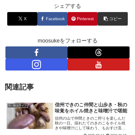
シェアする
X
Facebook
Pinterest
コピー
moosukeをフォローする
関連記事
信州できのこ仲間と山歩き・秋の
D・移住ライフ
味覚をホイル焼きと味噌汁で堪能
信州の山で仲間ときのこ狩りを楽しんだ
秋の一日。採れたてのきのこをホイル焼
きや味噌汁にして味わう、もおすけ流の
山の恵みの楽しみ方をご紹介。