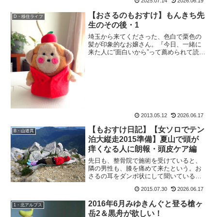
2025.07.14
2026.06.19
【おさるのもおすけ】もんきち先
D・移住ライフ
生のその後・1
埼玉から来てくださった、色白で栗色の
髪が印象的なお嬢さん。『今日、一緒に
来た人に“面白いから”って薦められて読み
始めたんです～。』なんて、嬉しい事言
ってくれるじゃあ ありませんか。そして
一言、『いっつもブログで出てくる味噌
煮込みうどん、レシ...
2013.05.12
2026.06.17
【もおすけ日記】【女ソロでテン
B・山道具
泊大縦走2015準備】夏山で頭が
痒くなる人に朗報・頭皮ケア編
先日も、整骨院で施術を受けていると、
隣の男性も、膝を痛めて来たという。お
さるの耳をダンボ状にして聞いている
と、「今週末と来週末、テントを担いで
2015.07.30
2026.06.17
登りたいからそれまでに・・・」とか。
あ、あなたも？もおすけも！！って感じ
2016年6月みゆきんぐと登る槍ヶ
1・北アルプス
で、先生にも「シーズンだか...
岳2＆黒舟が欲しい！