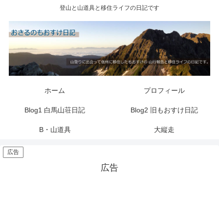
登山と山道具と移住ライフの日記です
ホーム
プロフィール
Blog1 白馬山荘日記
Blog2 旧もおすけ日記
B・山道具
大縦走
広告
広告