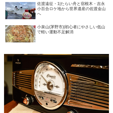
佐渡遠征・1|たらい舟と宿根木・吉永
小百合ロケ地から世界遺産の佐渡金山
へ
小泉山(茅野市)|初心者にやさしい低山
で軽い運動不足解消