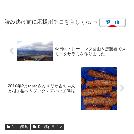
読み逃げ前に応援ポチコを宜しくね ⇒
今日のトレーニング登山＆燻製器でス
モークサラミを作りました！
2016年2月tamaさん＆リオ吉ちゃん
と根子岳へ＆ダックスデイの子供服
B・山道具
D・移住ライフ