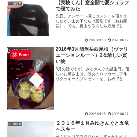
【実験くん】窓全開で夏シュラフ
B・山道具
で寝てみた
先日、アンケート欄にコメントを頂きま
したが、山女子ならば脱毛です（おお豪
語）。でも、夏山やる方なら必須でしょ
う。ってことで！？、みゆきんぐも脱毛
に行ってきました。私より24歳も若い彼
2016.03.18
2026.06.17
女。そりゃ毛根も元気でしょうから、刺
激も強いのかな？と思い...
2016年3月涸沢岳西尾根（ヴァリ
1・北アルプス
Save
エーションルート）2＆珍しい買
い物
3月の話ですが。みゆきんぐの誕生日。優
しいお姉さまは、彼女のロッカーに手作
りクッキーのプレゼントを。おめでとう
きんぐ。ようやく２４歳になったみゆき
んぐ。ますます大人の女性に成長して頂
きたいものです。そのみゆきんぐが、先
日昼休みが一緒になった...
2016.04.28
2026.06.17
２０１６年１月みゆきんぐと五竜
B・山道具
へスキー
そんなわけでワタクシが、すっかりやさ