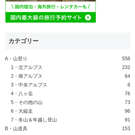
カテゴリー
A・山登り
558
1・北アルプス
232
2・南アルプス
64
3・中央アルプス
8
4・八ヶ岳
76
5・その他の山
73
6・大縦走
96
7・冬山＆年越し登山
91
B・山道具
153