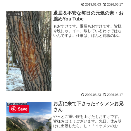
2019年の目標去年は達成できたか、を振
2019.01.03
2026.06.17
り返る暇もなく。今年の目標をおっ立て
退屈＆不安な毎日の元気の素・お
ようと思います(なん...
A・山登り
薦めYou Tube
もおすけです。退屈もおすけです、皆様
今晩にゃ。イエ、暇しているわけではな
いんですよ。仕事は、ほんと前職の比じ
ゃないくらいに忙しいし。でもとにかく
人と山に行けない＆遊べないってのは、
退屈＆ストレスが溜まるもんで。嗚呼、
誰かと遊びたい。そんな中...
2020.03.23
2026.06.17
お店に来て下さったイケメンお兄
D・移住ライフ
Save
さん
やっとこ重い腰を上げたもおすけです。
皆様おぱようございます。先日、休み明
けに出勤したら。し：「イケメンのお兄
さんが“もおすけさん居ますか？」って来