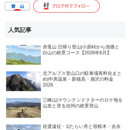
人気記事
赤兎山 日帰り登山|小原峠から池塘と
白山の絶景コース【2026年6月】
北アルプス登山口の駐車場有料化まと
め|中房温泉・新穂高・扇沢の料金
2026
三峰山|マウンテンドクターのロケ地を
山友と登る信州の絶景登山
佐渡遠征・1|たらい舟と宿根木・吉永