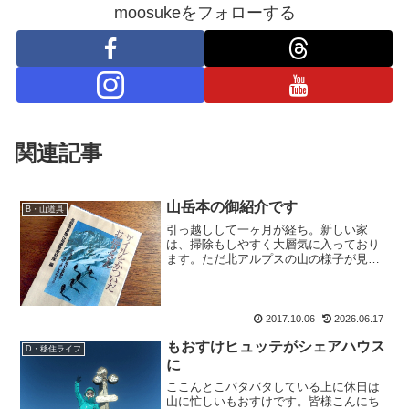
moosukeをフォローする
関連記事
山岳本の御紹介です
B・山道具
引っ越しして一ヶ月が経ち。新しい家
は、掃除もしやすく大層気に入っており
ます。ただ北アルプスの山の様子が見え
ないのよね、南窓だから。普通は嬉しい
南向きの部屋ですが、山屋にとっては西
向きが嬉しい。ビコーズなぜなら、北ア
ルプスが見えるから。(でも...
2017.10.06
2026.06.17
もおすけヒュッテがシェアハウス
D・移住ライフ
に
ここんとこバタバタしている上に休日は
山に忙しいもおすけです。皆様こんにち