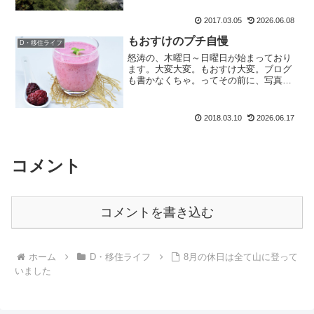
店されましたよ。」なぬ？イケメンお兄
2017.03.05
2026.06.08
さんとな？はて誰だろう・・・有り難い
事に、もおすけの山友男...
もおすけのプチ自慢
D・移住ライフ
怒涛の、木曜日～日曜日が始まっており
ます。大変大変。もおすけ大変。ブログ
も書かなくちゃ。ってその前に、写真も
加工しなくちゃ。でも準備が整ってない
から、今日はプチ自慢でもしとこうか。
って、ココでその流れか？サイテーやな
2018.03.10
2026.06.17
自分、とか思いながらも。...
コメント
コメントを書き込む
ホーム
D・移住ライフ
8月の休日は全て山に登って
いました