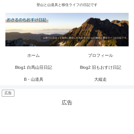
登山と山道具と移住ライフの日記です
ホーム
プロフィール
Blog1 白馬山荘日記
Blog2 旧もおすけ日記
B・山道具
大縦走
広告
広告