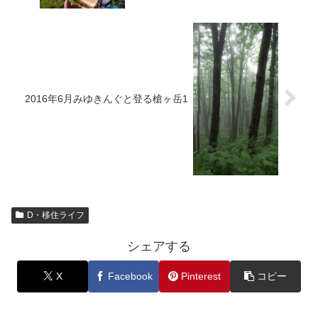
2016年6月みゆきんぐと登る槍ヶ岳1
D・移住ライフ
シェアする
X
Facebook
Pinterest
コピー