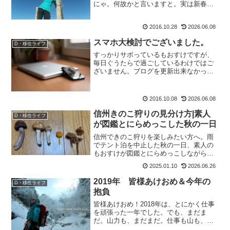
にゃ。何故かと言いますと。実は新春に
一緒にアイスに行っていた、関西の友
人・さっちゃん。2016年末年始はさっち
2016.10.28
2026.06.08
ゃんと皆さん覚えてるかしらー？なん
と、彼女が信州に移住して...
スマホ大検討でございました。
D・移住ライフ
すっかりサボっているもおすけですが、
毎日ぐうたらで過ごしているわけではご
ざいません。ブログを更新出来なかった
この間、昭和43年型ロボットのもおすけ
は頭から煙を出しながら、スマホの検討
＆購入をしておりました。もおすけ的条
2016.10.08
2026.06.08
件としては、・山間部で...
信州きのこ狩りの見分け方|素人
D・移住ライフ
が図鑑とにらめっこした秋の一日
信州できのこ狩りを楽しみたい方へ。雨
でテント泊を中止した秋の一日、素人の
もおすけが図鑑とにらめっこしながらニ
カワハリタケやオオツガタケの名前を調
2025.01.10
2026.06.26
べた記録です。毒きのこを避ける見分け
方の心構えもお伝えします。
2019年 皆様あけおめ＆今年の
D・移住ライフ
抱負
皆様あけおめ！2018年は、とにかく仕事
を頑張った一年でした。でも、まだま
だ。山力も、まだまだ。仕事も山も、更
に更に頑張っていきたいと思います。