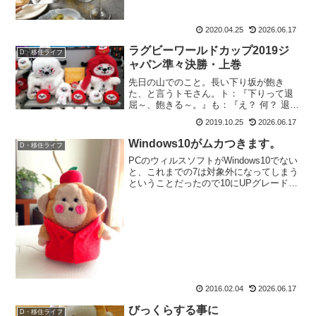
を持て余しているけど、山に行けないか
ら筋力は落ちる一方のもおすけです。皆
様今晩にゃ。そのくせブログ更新はサボ
2020.04.25
2026.06.17
っているという・・・...
ラグビーワールドカップ2019ジ
D・移住ライフ
ャパン準々決勝・上巻
先日の山でのこと。長い下り坂が飽き
た、と言うトモさん。ト：『下りって退
屈～、飽きる～。』も：『え？ 何？ 退屈
だって？ じゃあラグビーの話しよ！』そ
2019.10.25
2026.06.17
う。なんとトモさんは高校時代、ラグビ
ー部だったのだ。も：『ボール持ってる
Windows10がムカつきます。
D・移住ライフ
人がさ、タックルされ...
PCのウィルスソフトがWindows10でない
と、これまでの7は対象外になってしまう
ということだったので10にUPグレードし
たのですが。いい事がひとっつもありま
せん。起動はすっごく遅いし、ブラウザ
をグーグルクロームにしているのです
が、out...
2016.02.04
2026.06.17
びっくらする事に
D・移住ライフ