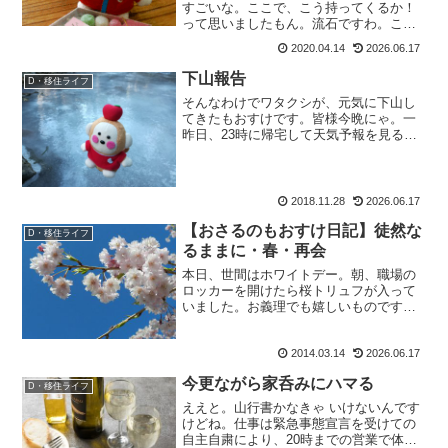
すごいな。ここで、こう持ってくるか！
って思いましたもん。流石ですわ。こっ
ちの方が、よっぽど家に居ようと思える
2020.04.14
2026.06.17
よね。
下山報告
D・移住ライフ
そんなわけでワタクシが、元気に下山し
てきたもおすけです。皆様今晩にゃ。一
昨日、23時に帰宅して天気予報を見る
や、28日は降水確率70％。おおおおお。
降るじゃないですか。でもって、同行者
ユキエちゃんからはユ：「連日の仕事で
クタクタでバテるかも...
2018.11.28
2026.06.17
【おさるのもおすけ日記】徒然な
D・移住ライフ
るままに・春・再会
本日、世間はホワイトデー。朝、職場の
ロッカーを開けたら桜トリュフが入って
いました。お義理でも嬉しいものです
ね。皆様こんばんにゃ、おさるのもおす
けでございます。イ：『桜トリュフ、ど
2014.03.14
2026.06.17
うでした？美味しかったですか？』はは
ーん、さてはイデぞうが買い...
今更ながら家呑みにハマる
D・移住ライフ
ええと。山行書かなきゃ いけないんです
けどね。仕事は緊急事態宣言を受けての
自主自粛により、20時までの営業で体力