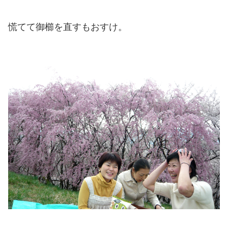
慌てて御櫛を直すもおすけ。