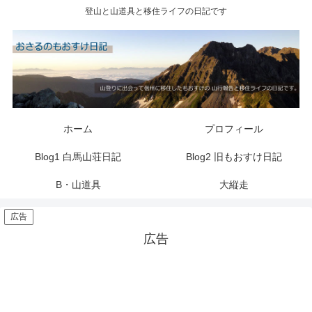
登山と山道具と移住ライフの日記です
ホーム
プロフィール
Blog1 白馬山荘日記
Blog2 旧もおすけ日記
B・山道具
大縦走
広告
広告