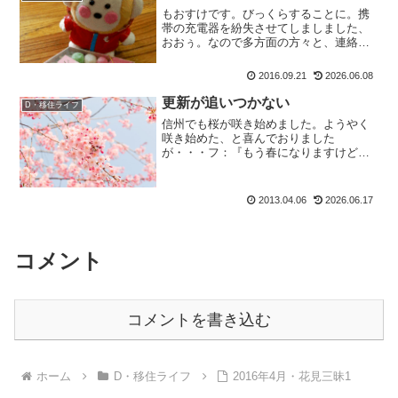
もおすけです。びっくらすることに。携
帯の充電器を紛失させてしましました、
おおぅ。なので多方面の方々と、連絡を
取ることが出来ませぬ。って、一番困る
のは母なのですが（繋がらないと山で何
2016.09.21
2026.06.08
か？と心配するので）。なので伝言。
も：「おねーちゃーん、もお...
更新が追いつかない
D・移住ライフ
信州でも桜が咲き始めました。ようやく
咲き始めた、と喜んでおりました
が・・・フ：『もう春になりますけど、
更新は追いつく時が来るんですか？』と
いうフクちゃんの台詞にハッとした。お
おッ！更新が追いつかないッ。急がね
2013.04.06
2026.06.17
ば。急がねばと慌てていたら、名乗...
コメント
コメントを書き込む
ホーム
D・移住ライフ
2016年4月・花見三昧1