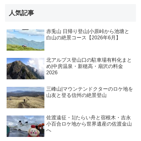
人気記事
赤兎山 日帰り登山|小原峠から池塘と
白山の絶景コース【2026年6月】
北アルプス登山口の駐車場有料化まと
め|中房温泉・新穂高・扇沢の料金
2026
三峰山|マウンテンドクターのロケ地を
山友と登る信州の絶景登山
佐渡遠征・1|たらい舟と宿根木・吉永
小百合ロケ地から世界遺産の佐渡金山
へ