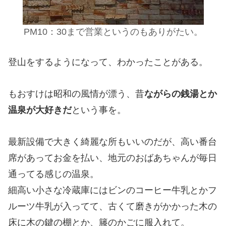
PM10：30まで営業というのもありがたい。
登山をするようになって、わかったことがある。
もおすけは昭和の風情が漂う、昔
ながらの銭湯とか
温泉が大好きだ
という事を。
最新設備で大きく綺麗な所もいいのだが、高い番台
席があってお金を払い、地元のおばあちゃんが毎日
通ってる感じの温泉。
細高い小さな冷蔵庫にはビンのコーヒー牛乳とかフ
ルーツ牛乳が入ってて、古くて磨きがかかった木の
床に木の鍵の棚とか、籐のかごに服入れて。