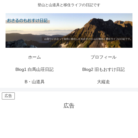
登山と山道具と移住ライフの日記です
ホーム
プロフィール
Blog1 白馬山荘日記
Blog2 旧もおすけ日記
B・山道具
大縦走
広告
広告