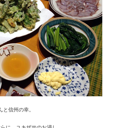
んと信州の幸。
ぷらに、ユキザサのお浸し、