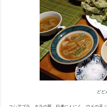
どど
コシアブラ、タラの芽、行者にんにく、ウドの天