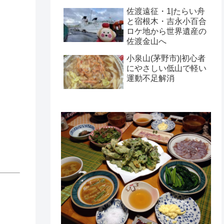
佐渡遠征・1|たらい舟
と宿根木・吉永小百合
ロケ地から世界遺産の
佐渡金山へ
小泉山(茅野市)|初心者
にやさしい低山で軽い
運動不足解消