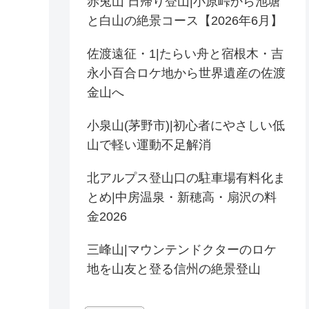
赤兎山 日帰り登山|小原峠から池塘
と白山の絶景コース【2026年6月】
佐渡遠征・1|たらい舟と宿根木・吉
永小百合ロケ地から世界遺産の佐渡
金山へ
小泉山(茅野市)|初心者にやさしい低
山で軽い運動不足解消
北アルプス登山口の駐車場有料化ま
とめ|中房温泉・新穂高・扇沢の料
金2026
三峰山|マウンテンドクターのロケ
地を山友と登る信州の絶景登山