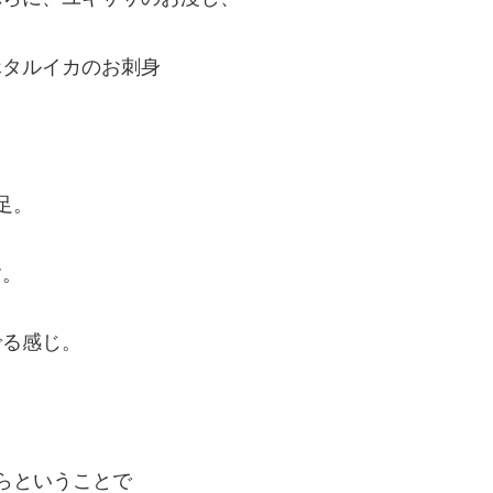
ホタルイカのお刺身
足。
す。
でる感じ。
らということで