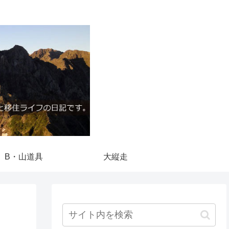
B・山道具
大縦走