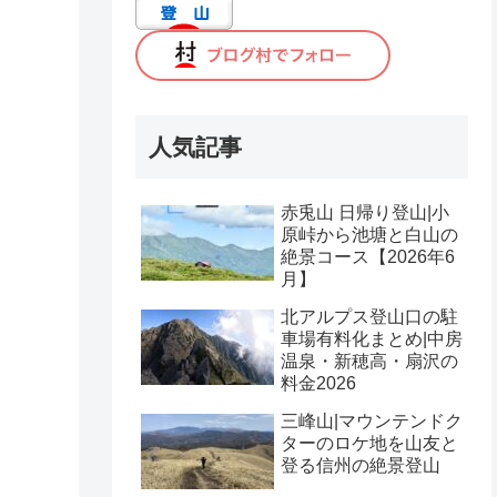
人気記事
赤兎山 日帰り登山|小
原峠から池塘と白山の
絶景コース【2026年6
月】
北アルプス登山口の駐
車場有料化まとめ|中房
温泉・新穂高・扇沢の
料金2026
三峰山|マウンテンドク
ターのロケ地を山友と
登る信州の絶景登山