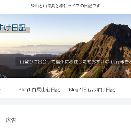
登山と山道具と移住ライフの日記です
ル
Blog1 白馬山荘日記
Blog2 旧もおすけ日記
広告