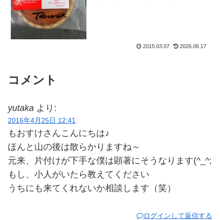
矢の如しとは正にこの事ね。で、それは
いいとして（あっさりスルー）。先日休
み明けにお店に行って。ロッカーを開け
たら、こんなモノが入って...
2015.03.07
2026.06.17
コメント
yutaka
より:
2016年4月25日 12:41
もおすけさんこんにちは♪
ほんと山の後は散らかりますね～
元来、片付けが下手な僕は顕著にそうなります(^_^;
もし、小人がいたら教えてください
うちにも来てくれないか相談します（笑）
ログインして返信する