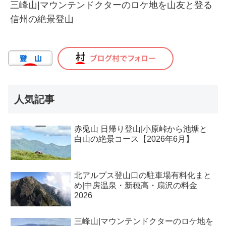
三峰山|マウンテンドクターのロケ地を山友と登る
信州の絶景登山
人気記事
赤兎山 日帰り登山|小原峠から池塘と
白山の絶景コース【2026年6月】
北アルプス登山口の駐車場有料化まと
め|中房温泉・新穂高・扇沢の料金
2026
三峰山|マウンテンドクターのロケ地を