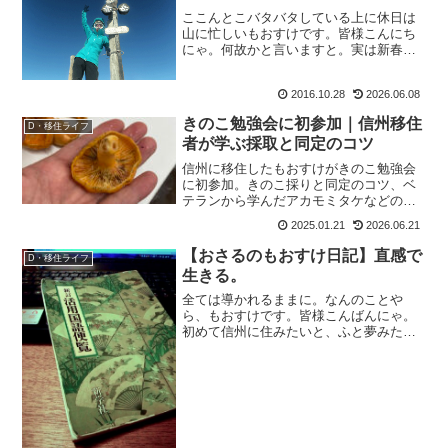
ここんとこバタバタしている上に休日は
山に忙しいもおすけです。皆様こんにち
にゃ。何故かと言いますと。実は新春に
一緒にアイスに行っていた、関西の友
人・さっちゃん。2016年末年始はさっち
2016.10.28
2026.06.08
ゃんと皆さん覚えてるかしらー？なん
と、彼女が信州に移住して...
きのこ勉強会に初参加｜信州移住
D・移住ライフ
者が学ぶ採取と同定のコツ
信州に移住したもおすけがきのこ勉強会
に初参加。きのこ採りと同定のコツ、ベ
テランから学んだアカモミタケなどの見
分け方、過去のきのこ中毒体験まで初心
2025.01.21
2026.06.21
者目線でレポートします。
【おさるのもおすけ日記】直感で
D・移住ライフ
生きる。
全ては導かれるままに。なんのことや
ら、もおすけです。皆様こんばんにゃ。
初めて信州に住みたいと、ふと夢みたい
な事を思ったのが 中学の修学旅行。次に
思ったのが、白馬山荘での仕事を終えて
松本の街に降りた時。風が、さぁーって
吹いた時、『あ、この街に...