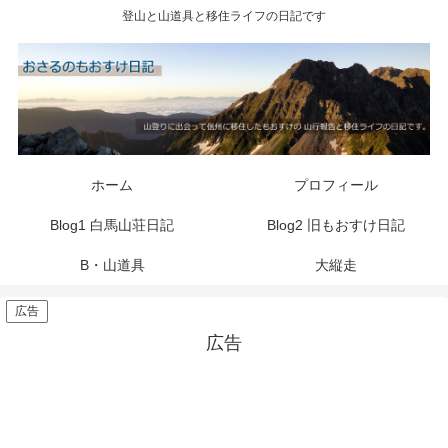
登山と山道具と移住ライフの日記です
ホーム
プロフィール
Blog1 白馬山荘日記
Blog2 旧もおすけ日記
B・山道具
大縦走
広告
広告