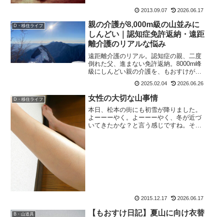
2013.09.07
2026.06.17
親の介護が8,000m級の山並みに
D・移住ライフ
しんどい｜認知症免許返納・遠距
離介護のリアルな悩み
遠距離介護のリアル。認知症の親、二度
倒れた父、進まない免許返納。8000m峰
級にしんどい親の介護を、もおすけが手
探りで乗り越える日々を綴ります。同じ
2025.02.04
2026.06.26
悩みを持つ方へ。
女性の大切な山事情
D・移住ライフ
本日、松本の街にも初雪が降りました。
よーーーやく。よーーーやく、冬が近づ
いてきたかな？と言う感じですね。その
くらい連日暖かかったわー、のもおすけ
です。皆様こんにちにゃ。スポンサーリ
ンク先日、「私もミュゼの予約、取りま
した！」という嬉しいご報...
2015.12.17
2026.06.17
【もおすけ日記】夏山に向け衣替
B・山道具