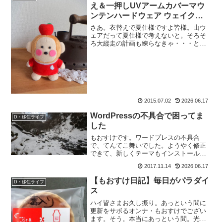
え＆一押しUVアームカバーマウ
ンテンハードウェア ウェイクー
ルアームズ
さあ。衣替えで夏仕様ですよ皆様。山ウ
ェアだって夏仕様で考えないと。そろそ
ろ大縦走の計画も練らなきゃ・・・と思
いながら仕事を終えて帰宅すれば。ポス
トに郵便物。はて？と思って開けてみた
ら。も：「うわーーーー、何これーー
ー！！」って声に出して感激...
2015.07.02
2026.06.17
WordPressの不具合で困ってま
D・移住ライフ
した
もおすけです。ワードプレスの不具合
で、てんてこ舞いでした。ようやく修正
できて、新しくテーマもインストールし
て。これって地味ーに半日かかるんです
2017.11.14
2026.06.17
よね。さて。いろいろご質問を頂くこの
頃。順次ここで返答していきますので、
【もおすけ日記】毎日がパラダイ
D・移住ライフ
しばしお待ちを。山行報告も...
ス
ハイ皆さまお久し振り。あっという間に
更新をサボるオンナ・もおすけでござい
ます。そう。本当にあっという間。光陰