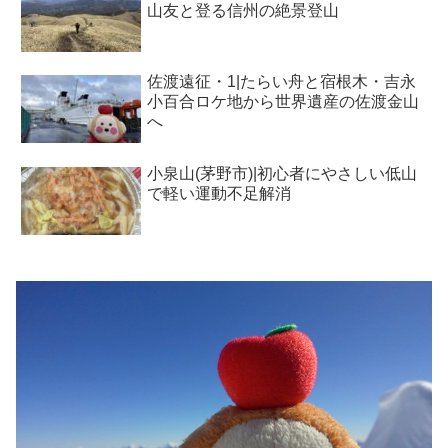
山友と登る信州の絶景登山
佐渡遠征・1|たらい舟と宿根木・吉永
小百合ロケ地から世界遺産の佐渡金山
へ
小泉山(茅野市)|初心者にやさしい低山
で軽い運動不足解消