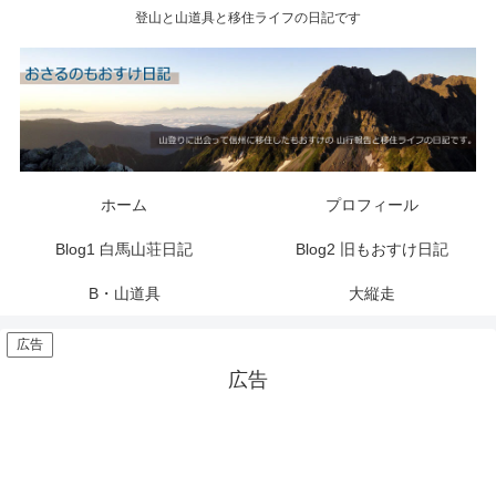
登山と山道具と移住ライフの日記です
ホーム
プロフィール
Blog1 白馬山荘日記
Blog2 旧もおすけ日記
B・山道具
大縦走
広告
広告