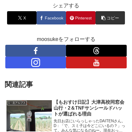
シェアする
X
Facebook
Pinterest
コピー
moosukeをフォローする
関連記事
【もおすけ日記】大津高校同窓会
1・北アルプス
山行・2＆TNFサンシールドハッ
トが選ばれる理由
先日お店にいらっしゃったDAITENさん。
D：「で、スミ子は今どこにいるの？」っ
て。みんな気になるのねー。現在おっき