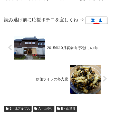
読み逃げ前に応援ポチコを宜しくね ⇒
2015年10月宴会山行2はこの山に
移住ライフの冬支度
1・北アルプス
A・山登り
B・山道具