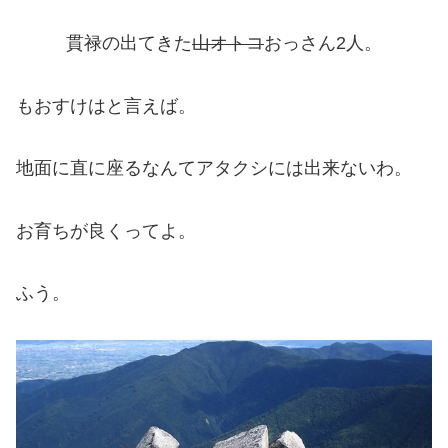
貫禄の出てきた
山オトコ
おっさん2人。
もおすけはと言えば。
地面に直に座るなんてアタクシには出来ないわ。
お育ちが良くってよ。
ふう。