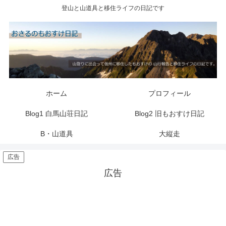
登山と山道具と移住ライフの日記です
ホーム
プロフィール
Blog1 白馬山荘日記
Blog2 旧もおすけ日記
B・山道具
大縦走
広告
広告