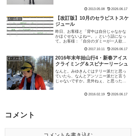
2013.05.08
2026.06.17
【改訂版】10月のセラピストスケ
A・山登り
ジュール
昨日、お客様と「背中は自分じゃなかな
かほぐせないよねー。」という話になっ
て。お客様：「自分のダミーが一人欲し
いよね。」も：「あー、欲しいですよね
2017.10.11
2026.06.17
ー。」お：「そしたら、もう一人の自分
に背中をほぐしてもらえるからね。」
2016年末年始山行4・新春アイス
4・八ヶ岳
も：「え。アタシだったらダ...
クライミング＆スピナーリーシュ
なんと。みゆきんぐはテリー派だと思っ
ていたら、なんとアンソニー派だと言う
じゃないですか。意外ねぇ、と思ったも
おすけです。皆様こんばんにゃ。で、す
っかり「フルバ(フルーツバスケット)」を
2016.02.19
2026.06.17
読みふけっていて更新さぼっておりまし
た。まんまとみゆきん...
コメント
コメントを書き込む