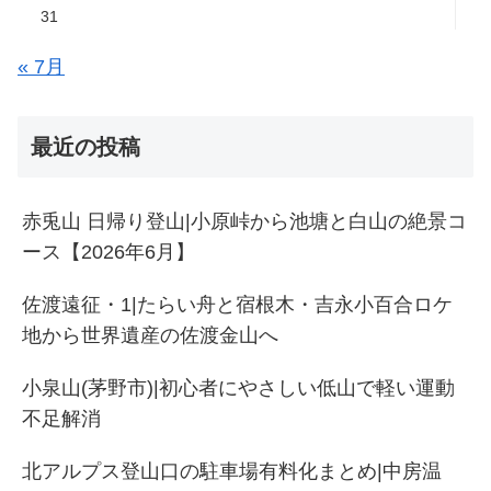
31
« 7月
最近の投稿
赤兎山 日帰り登山|小原峠から池塘と白山の絶景コ
ース【2026年6月】
佐渡遠征・1|たらい舟と宿根木・吉永小百合ロケ
地から世界遺産の佐渡金山へ
小泉山(茅野市)|初心者にやさしい低山で軽い運動
不足解消
北アルプス登山口の駐車場有料化まとめ|中房温