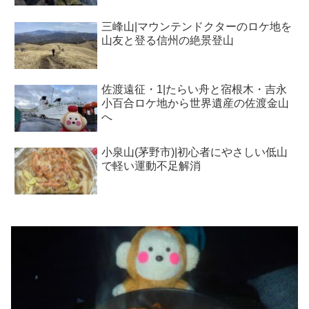
三峰山|マウンテンドクターのロケ地を
山友と登る信州の絶景登山
佐渡遠征・1|たらい舟と宿根木・吉永
小百合ロケ地から世界遺産の佐渡金山
へ
小泉山(茅野市)|初心者にやさしい低山
で軽い運動不足解消