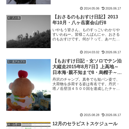
は必要としていないもの。使わないと、
2014.05.06
2026.06.17
モノの持つエネルギーが停滞するから運
気も停滞してしまう。など...
【おさるのもおすけ日記】2013
4・八ヶ岳
年10月・八ヶ岳宴会山行8
いやもう皆さん、ものすっごいわかりや
すいわねー。皆様こんばんにゃ、おさる
のもおすけです。何が？って、あーた。
ビックリですよ。先日の屈辱的敗退山行
とか書いても、記事別ランキングにラン
2014.03.02
2026.06.17
クインすることもなかったのに、宴会山
行書いたら、一気に１位に...
【もおすけ日記・女ソロでテン泊
1・北アルプス
大縦走2015年8月7日】上高地～
日本海･親不知まで8・烏帽子～船
窪＆身を守るホイッスル
丹沢のチャンプ。真冬でも短パン姿で、
大荷物を歩荷する姿は有名です。丹沢・
塔ノ岳登頂４５００回を達成したチャン
プこのチャンプこと畠山さん。サラリー
マン時代は、通勤前に丹沢に30～40ｋｇ
を歩荷してから出勤していたこともある
とか。すごい。でも、...
2015.08.28
2026.06.17
12月のセラピストスケジュール
A・山登り