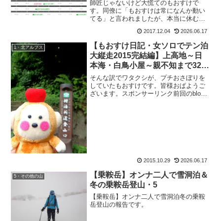
師匠じゃないけど大慌てのもおすけで
す。同僚に「もおすけは常になんか動い
てる」と言われましたが、本当に休む暇
なく、です。まあ好きで予定(山)を入れち
2017.12.04
2026.06.17
ゃってるから、当然なのですが。そんな
わけで師匠も走る師走の、セラピストス
【もおすけ日記・女ソロでテン泊
1・北アルプス
ケジュールです。201...
大縦走2015完結編】上高地～日
本海・白鳥小屋～親不知まで32番
外編＆断捨離しました！
そんな訳でワタクシが、プチおさぼりを
していたもおすけです。皆様おぱようご
ざいます。スポンサーリンク前回のblog
を更新したら、リョウさんにリ：「お山
でグーパンチする女がいるって噂が流れ
たら、それはもおすけさんかも知れませ
んね。」と言われ。な...
2015.10.29
2026.06.17
【乗鞍岳】オンナ二人で雪洞泊＆
5・その他の山
冬の乗鞍岳登山・5
【乗鞍岳】オンナ二人で雪洞泊冬の乗鞍
岳登山の報告です。