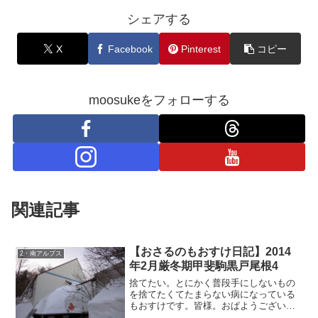
シェアする
X
Facebook
Pinterest
コピー
moosukeをフォローする
関連記事
【おさるのもおすけ日記】2014
2・南アルプス
年2月厳冬期甲斐駒黒戸尾根4
捨てたい。とにかく普段手にしないもの
を捨てたくてたまらない病になっている
もおすけです。皆様。おぱようございま
す。普段手にしないということは、結局