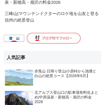
泉・新穂高・扇沢の料金2026
三峰山|マウンテンドクターのロケ地を山友と登る
信州の絶景登山
人気記事
赤兎山 日帰り登山|小原峠から池塘と
白山の絶景コース【2026年6月】
北アルプス登山口の駐車場有料化まと
め|中房温泉・新穂高・扇沢の料金
2026