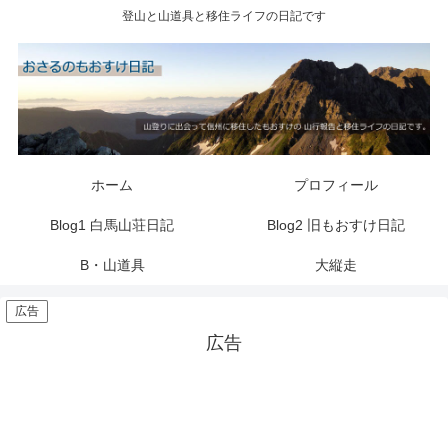
登山と山道具と移住ライフの日記です
ホーム
プロフィール
Blog1 白馬山荘日記
Blog2 旧もおすけ日記
B・山道具
大縦走
広告
広告