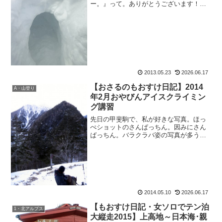
ー。』って。ありがとうございます！
ヨ：『いやぁ、こんなチャーミングな女
性だったとはねぇ。』なんて、てんこ盛
りの社交辞令のお世辞の塊とはわかって
いても嬉しいわ（もっと言っ...
2013.05.23
2026.06.17
【おさるのもおすけ日記】2014
A・山登り
年2月おやびんアイスクライミン
グ講習
先日の甲斐駒で、私が好きな写真。ほっ
ぺショットのさんぱっちん。因みにさん
ぱっちん。バラクラバ姿の写真が多うご
ざいます。下山後、仕事しててもその姿
が脳裏に焼き付いていたので、メモ帳に
ササッと描いて。みる。も：『ねえ、こ
のさんぱっちん似てない？...
2014.05.10
2026.06.17
【もおすけ日記・女ソロでテン泊
1・北アルプス
大縦走2015】上高地～日本海･親