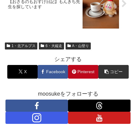
【おさるのもおすけ日記】もんきち先
生を探しています
1・北アルプス
6・大縦走
A・山登り
シェアする
X
Facebook
Pinterest
コピー
moosukeをフォローする