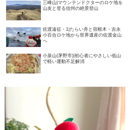
三峰山|マウンテンドクターのロケ地を
山友と登る信州の絶景登山
佐渡遠征・1|たらい舟と宿根木・吉永
小百合ロケ地から世界遺産の佐渡金山
へ
小泉山(茅野市)|初心者にやさしい低山
で軽い運動不足解消