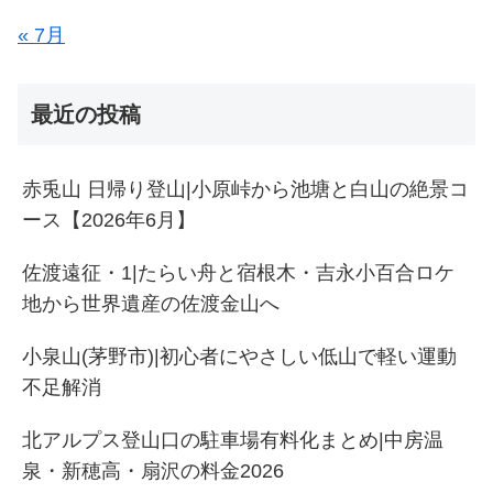
« 7月
最近の投稿
赤兎山 日帰り登山|小原峠から池塘と白山の絶景コ
ース【2026年6月】
佐渡遠征・1|たらい舟と宿根木・吉永小百合ロケ
地から世界遺産の佐渡金山へ
小泉山(茅野市)|初心者にやさしい低山で軽い運動
不足解消
北アルプス登山口の駐車場有料化まとめ|中房温
泉・新穂高・扇沢の料金2026