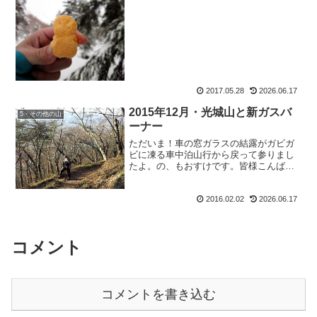
んですとっ！！もおすけの大好きなカ～
ルさんが発売中止ですっって？？なんで
もポテトスナックに売上を押されて低迷
してたとか。でもね、...
2017.05.28
2026.06.17
2015年12月・光城山と新ガスバ
5・その他の山
ーナー
ただいま！車の窓ガラスの結露がガビガ
ビに凍る車中泊山行から戻って参りまし
たよ。の、もおすけです。皆様こんばん
にゃ。やっぱり暖かい家はいいなぁ。ホ
ッとしますわ。で、サクサクと報告して
2016.02.02
2026.06.17
いきます。娘のような後輩・みゆきんぐ
と一緒に登る光城山山行の...
コメント
コメントを書き込む