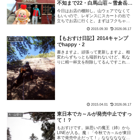
不知まで22・白馬山荘～雪倉岳＆
アンタークティカバーサロフトジ
今日はお店の棚卸し。山ウェアでなくて
ャケット
もいいので、レギンスにスカートの出で
立ちでお店に行くと。まずはフクちゃ
ん、フ：「なんか今日、女子みたいです
2015.09.30
2026.06.17
ね。」も：「みたい、じゃなくて女子で
すよ！皆さん忘れがちですが。」そした
【もおすけ日記】2014キャンプ
A・山登り
らワニさん、ワ：「なんだ、...
でhappy・2
書きますよ。頑張って更新しますよ。相
変わらずちっとも端折れないけど、私な
りに精一杯文を削除してるんですこれで
も。本当はもっといっぱい面白い会話の
やりとりとかあるんだけど、全部拾って
ってたら、またまたどんどん遅れますか
らね。あ、もおすけです皆...
2015.04.01
2026.06.17
東日本でカ～ルが発売中止ですっ
A・山登り
て！？
もおすけです。妹思いの魔王（姉）から
LINEが入る。魔：「今秋でカ～ルが東日
本で発売中止だって！」ななななななん