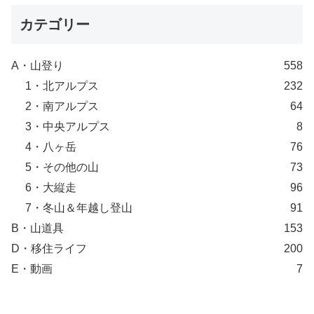
カテゴリー
A・山登り
558
1・北アルプス
232
2・南アルプス
64
3・中央アルプス
8
4・八ヶ岳
76
5・その他の山
73
6・大縦走
96
7・冬山＆年越し登山
91
B・山道具
153
D・移住ライフ
200
E・動画
7