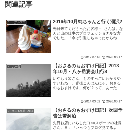
関連記事
2016年10月純ちゃんと行く涸沢2
1・北アルプス
先日来てくださったお客様・Tさんは。な
んと山の仕事のプロフェッショナルな方
でした。「今は引退しちゃったからね
ぇ。」なんて仰っていましたがなんのな
んの。先日のタトモさんといい、Kさんと
いい今回のTさんといい。皆さん、素晴ら
しい筋肉をお持ちです...
2017.07.16
2026.06.17
【おさるのもおすけ日記】2013
4・八ヶ岳
年10月・八ヶ岳宴会山行8
いやもう皆さん、ものすっごいわかりや
すいわねー。皆様こんばんにゃ、おさる
のもおすけです。何が？って、あーた。
ビックリですよ。先日の屈辱的敗退山行
とか書いても、記事別ランキングにラン
2014.03.02
2026.06.17
クインすることもなかったのに、宴会山
行書いたら、一気に１位に...
【おさるのもおすけ日記】次回予
7・冬山＆年越し登山
告は雪洞泊
先日お店にいらしたヨ○○スポーツの社長
さん。ヨ：『いっつもブログ見てるよ