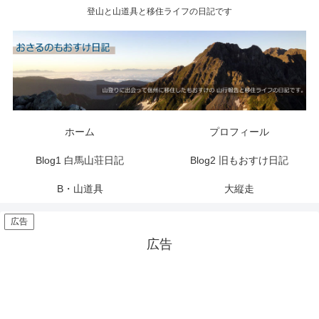
登山と山道具と移住ライフの日記です
ホーム
プロフィール
Blog1 白馬山荘日記
Blog2 旧もおすけ日記
B・山道具
大縦走
広告
広告