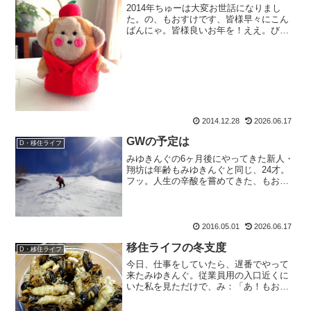
2014年ちゅーは大変お世話になりまし
た。の、もおすけです、皆様早々にこん
ばんにゃ。皆様良いお年を！ええ。びっ
くりする話ですが、間に合わなかったん
ですよ。写真加工までしておきながら、
色々考え事や用事やら年賀状をこなして
いたら・・・年賀状は終...
2014.12.28
2026.06.17
GWの予定は
D・移住ライフ
みゆきんぐの6ヶ月後にやってきた新人・
翔坊は年齢もみゆきんぐと同じ、24才。
フッ。人生の辛酸を嘗めてきた、もおす
け姉様にとったら24歳なんて少年よね。
坊やよ、坊や。入社まだ一ヶ月。あれこ
れうるさく仕事を教えております。も：
「これは○○で△△...
2016.05.01
2026.06.17
移住ライフの冬支度
D・移住ライフ
今日、仕事をしていたら、遅番でやって
来たみゆきんぐ。従業員用の入口近くに
いた私を見ただけで、み：「あ！もおす
けさんだ！！おはようございます！」キ
ラキラニヤニヤしながら、ホニョッと5セ