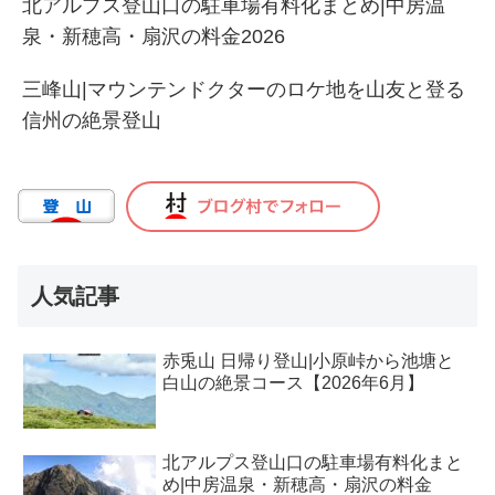
北アルプス登山口の駐車場有料化まとめ|中房温
泉・新穂高・扇沢の料金2026
三峰山|マウンテンドクターのロケ地を山友と登る
信州の絶景登山
人気記事
赤兎山 日帰り登山|小原峠から池塘と
白山の絶景コース【2026年6月】
北アルプス登山口の駐車場有料化まと
め|中房温泉・新穂高・扇沢の料金