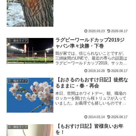
2020.03.23
2026.06.17
ラグビーワールドカップ2019ジ
D・移住ライフ
ャパン準々決勝・下巻
我が家では、信じられないことですが。
三姉妹間のLINEで、最近の専らの話題は
ラグビーワールドカップ2019。サッカー
さえ興味のない私だし、魔王(姉)にとって
2019.10.28
2026.06.17
は尚の事。その三姉妹が、ラグビーネタ
で盛り上がっているのだ。で、会話の一
【おさるのもおすけ日記】徒然な
D・移住ライフ
部が・・・魔...
るままに・春・再会
本日、世間はホワイトデー。朝、職場の
ロッカーを開けたら桜トリュフが入って
いました。お義理でも嬉しいものです
ね。皆様こんばんにゃ、おさるのもおす
けでございます。イ：『桜トリュフ、ど
2014.03.14
2026.06.17
うでした？美味しかったですか？』はは
ーん、さてはイデぞうが買い...
【もおすけ日記】皆様良いお年
D・移住ライフ
を！