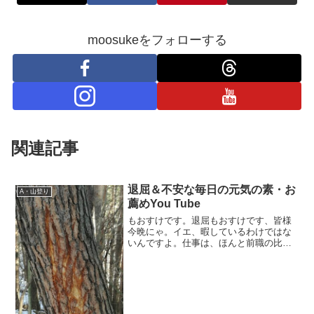
moosukeをフォローする
関連記事
退屈＆不安な毎日の元気の素・お
A・山登り
薦めYou Tube
もおすけです。退屈もおすけです、皆様
今晩にゃ。イエ、暇しているわけではな
いんですよ。仕事は、ほんと前職の比じ
ゃないくらいに忙しいし。でもとにかく
人と山に行けない＆遊べないってのは、
退屈＆ストレスが溜まるもんで。嗚呼、
誰かと遊びたい。そんな中...