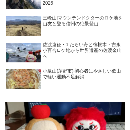
2026
三峰山|マウンテンドクターのロケ地を
山友と登る信州の絶景登山
佐渡遠征・1|たらい舟と宿根木・吉永
小百合ロケ地から世界遺産の佐渡金山
へ
小泉山(茅野市)|初心者にやさしい低山
で軽い運動不足解消