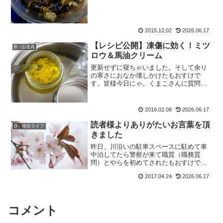
ンチほど伸び上がっていました。なんで
やねん。あの表情を見た...
2015.12.02
2026.06.17
【レシピ公開】凍傷に効く！ミツ
B・山道具
ロウ＆馬油クリーム
更新せずに寝ちゃいました。そして余り
の寒さにおなか壊しかけたもおすけで
す。皆様今日にゃ。くまこさんに質問さ
れて「今日更新しますねー。」なぁんて
言っておきながら。寝ちゃいました。ご
めんなさい。なので早速更新を。本日
2016.02.08
2026.06.17
は、凍傷にも効く「みつろう馬...
読者様よりありがたいお言葉を頂
D・移住ライフ
きました
昨日、川沿いの駐車スペースに駐めて車
中泊してたら警察が来て職質（職務質
問）とやらを初めてされたもおすけで
す。皆様今晩にゃ。山以外でも、ご愛用
2017.04.24
2026.06.17
の大好きなソーラーパフを車内でぶら下
げて寛いでいると長野の田舎では不審な
車に思われたらしく、どなたか...
コメント