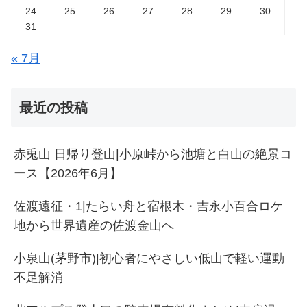
24
25
26
27
28
29
30
31
« 7月
最近の投稿
赤兎山 日帰り登山|小原峠から池塘と白山の絶景コ
ース【2026年6月】
佐渡遠征・1|たらい舟と宿根木・吉永小百合ロケ
地から世界遺産の佐渡金山へ
小泉山(茅野市)|初心者にやさしい低山で軽い運動
不足解消