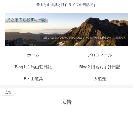
登山と山道具と移住ライフの日記です
ホーム
プロフィール
Blog1 白馬山荘日記
Blog2 旧もおすけ日記
B・山道具
大縦走
広告
広告