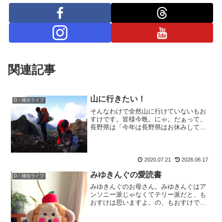
関連記事
山に行きたい！
D・移住ライフ
そんなわけで全然山に行けていないもお
すけです。皆様今晩。にゃ。だぁって、
長野県は「今年は長野県はお休みしてい
ます。」って観光お休み宣言してて山も
例外なく、レスキューの皆さんのご苦労
が増えるから控えて下さいって言ってた
のでそれはホントよね確か...
2020.07.21
2026.06.17
みゆきんぐの愛読書
D・移住ライフ
みゆきんぐのお母さん。みゆきんぐはア
ンソニー派じゃなくてテリー派だと、も
おすけは思いますよ。の、もおすけで
す。皆様こんにちにゃ。 何の話かと申し
ますと、もちろんキャンディ・キャンデ