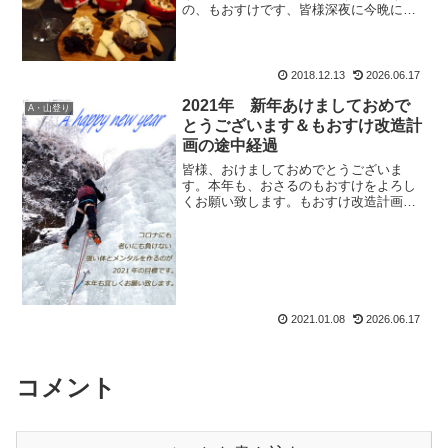
の、もおすけです、皆様深夜に今晩に
ゃ。ミヤジイに電話して、『コレってや
っぱりバッテリー上がったってこと？』
て聞いて、ウンて言われて、引っ越した
けど、今でもご近所さんのア...
2018.12.13
2026.06.17
2021年 新年あけましておめで
A・山登り
とうございます＆もおすけ改造計
画の途中経過
皆様、おけましておめでとうございま
す。本年も、おさるのもおすけをよろし
くお願い致します。もおすけ改造計画の
途中経過んで。改造計画の途中経過です
が。山のアフターケア＆もおすけ改造計
画②結構頑張っていたんですよ。結構っ
ていうよりも、人生過去最大...
2021.01.08
2026.06.17
コメント