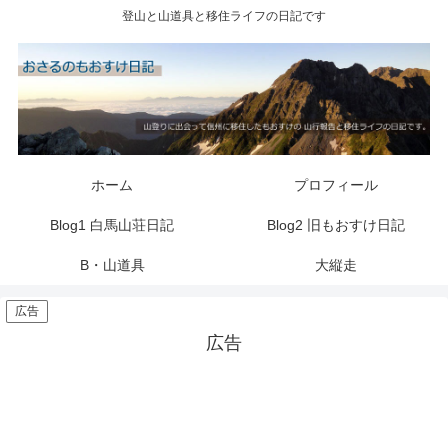
登山と山道具と移住ライフの日記です
ホーム
プロフィール
Blog1 白馬山荘日記
Blog2 旧もおすけ日記
B・山道具
大縦走
広告
広告