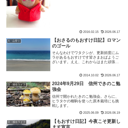
ィです。昭和40年代型ロボットの皆さん
ならわかる、あの一世を...
2016.02.15
2026.06.17
【おさるのもおすけ日記】ロマン
A・山登り
のゴール
そんなわけでワタクシが、更新頻度にム
ラがあるもおすけです皆さまおぱようご
ざいます。ええ、これからはまた頑張っ
て更新して行きますよ。年内山行は年内
中に。って、一年前も言っていたよう
2014.10.02
2026.06.17
な。・・・・・気のせい気のせい。とこ
ろで先日行ってきた、久しぶ...
2024年9月29日 信州できのこ勉
D・移住ライフ
強会
信州で開かれたきのこ勉強会。さらに、
ヒラタケの種駒を使った原木栽培にも挑
戦します。
2025.06.09
2026.06.19
【もおすけ日記】今夜こそ更新し
D・移住ライフ
ます宣言