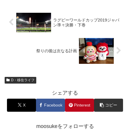
ラグビーワールドカップ2019ジャパ
ン準々決勝・下巻
祭りの後は次なる計画
D・移住ライフ
シェアする
X
Facebook
Pinterest
コピー
moosukeをフォローする