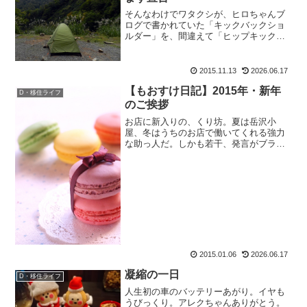
そんなわけでワタクシが、ヒロちゃんブ
ログで書かれていた「キックバックショ
ルダー」を、間違えて「ヒップキックシ
ョルダー」で検索してしまったもおすけ
です。皆様おぱようございます。スポン
サーリンクイエね。うちのお店には、登
2015.11.13
2026.06.17
山的アイテムしか置いてい...
【もおすけ日記】2015年・新年
D・移住ライフ
のご挨拶
お店に新入りの、くり坊。夏は岳沢小
屋、冬はうちのお店で働いてくれる強力
な助っ人だ。しかも若干、発言がブラッ
キーと来てる。思いっきし、もおすけの
ツボだ。出勤二日目。頼んでいた用事が
終わったらしく、階下の私に報告に来
た。く：『親分、終わりました...
2015.01.06
2026.06.17
凝縮の一日
D・移住ライフ
人生初の車のバッテリーあがり。イヤも
うびっくり。アレクちゃんありがとう。