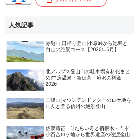
人気記事
赤兎山 日帰り登山|小原峠から池塘と
白山の絶景コース【2026年6月】
北アルプス登山口の駐車場有料化まと
め|中房温泉・新穂高・扇沢の料金
2026
三峰山|マウンテンドクターのロケ地を
山友と登る信州の絶景登山
佐渡遠征・1|たらい舟と宿根木・吉永
小百合ロケ地から世界遺産の佐渡金山