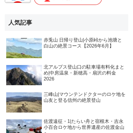
人気記事
赤兎山 日帰り登山|小原峠から池塘と
白山の絶景コース【2026年6月】
北アルプス登山口の駐車場有料化まと
め|中房温泉・新穂高・扇沢の料金
2026
三峰山|マウンテンドクターのロケ地を
山友と登る信州の絶景登山
佐渡遠征・1|たらい舟と宿根木・吉永
小百合ロケ地から世界遺産の佐渡金山