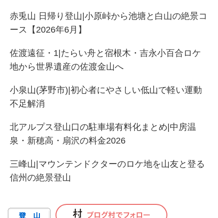
赤兎山 日帰り登山|小原峠から池塘と白山の絶景コ
ース【2026年6月】
佐渡遠征・1|たらい舟と宿根木・吉永小百合ロケ
地から世界遺産の佐渡金山へ
小泉山(茅野市)|初心者にやさしい低山で軽い運動
不足解消
北アルプス登山口の駐車場有料化まとめ|中房温
泉・新穂高・扇沢の料金2026
三峰山|マウンテンドクターのロケ地を山友と登る
信州の絶景登山