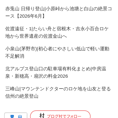
赤兎山 日帰り登山|小原峠から池塘と白山の絶景コ
ース【2026年6月】
佐渡遠征・1|たらい舟と宿根木・吉永小百合ロケ
地から世界遺産の佐渡金山へ
小泉山(茅野市)|初心者にやさしい低山で軽い運動
不足解消
北アルプス登山口の駐車場有料化まとめ|中房温
泉・新穂高・扇沢の料金2026
三峰山|マウンテンドクターのロケ地を山友と登る
信州の絶景登山