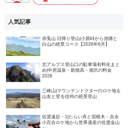
人気記事
赤兎山 日帰り登山|小原峠から池塘と
白山の絶景コース【2026年6月】
北アルプス登山口の駐車場有料化まと
め|中房温泉・新穂高・扇沢の料金
2026
三峰山|マウンテンドクターのロケ地を
山友と登る信州の絶景登山
佐渡遠征・1|たらい舟と宿根木・吉永
小百合ロケ地から世界遺産の佐渡金山