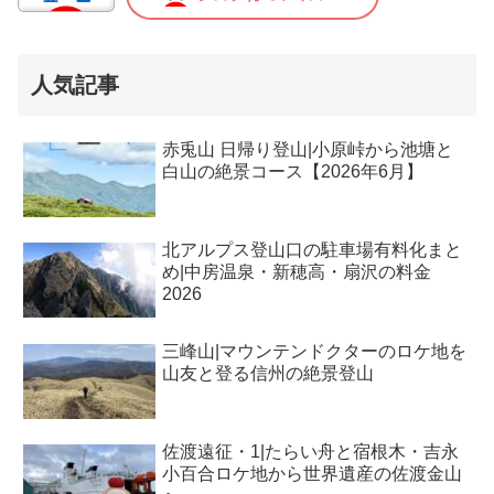
人気記事
赤兎山 日帰り登山|小原峠から池塘と
白山の絶景コース【2026年6月】
北アルプス登山口の駐車場有料化まと
め|中房温泉・新穂高・扇沢の料金
2026
三峰山|マウンテンドクターのロケ地を
山友と登る信州の絶景登山
佐渡遠征・1|たらい舟と宿根木・吉永
小百合ロケ地から世界遺産の佐渡金山