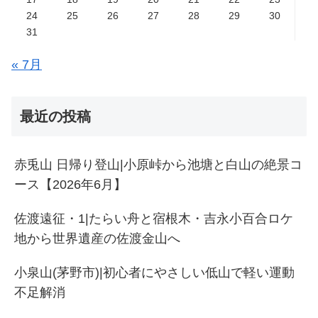
24
25
26
27
28
29
30
31
« 7月
最近の投稿
赤兎山 日帰り登山|小原峠から池塘と白山の絶景コ
ース【2026年6月】
佐渡遠征・1|たらい舟と宿根木・吉永小百合ロケ
地から世界遺産の佐渡金山へ
小泉山(茅野市)|初心者にやさしい低山で軽い運動
不足解消