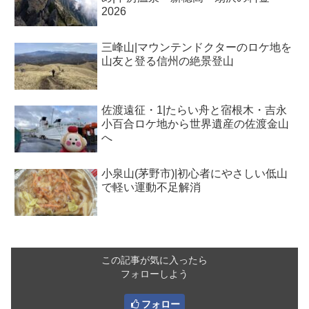
2026
三峰山|マウンテンドクターのロケ地を
山友と登る信州の絶景登山
佐渡遠征・1|たらい舟と宿根木・吉永
小百合ロケ地から世界遺産の佐渡金山
へ
小泉山(茅野市)|初心者にやさしい低山
で軽い運動不足解消
この記事が気に入ったら
フォローしよう
フォロー