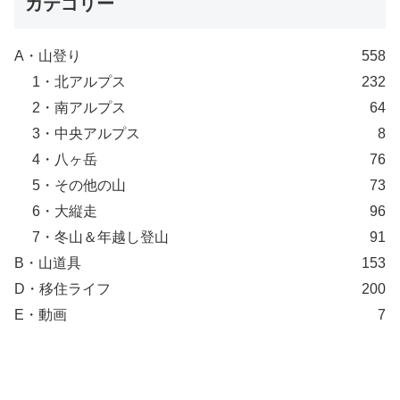
カテゴリー
A・山登り
558
1・北アルプス
232
2・南アルプス
64
3・中央アルプス
8
4・八ヶ岳
76
5・その他の山
73
6・大縦走
96
7・冬山＆年越し登山
91
B・山道具
153
D・移住ライフ
200
E・動画
7