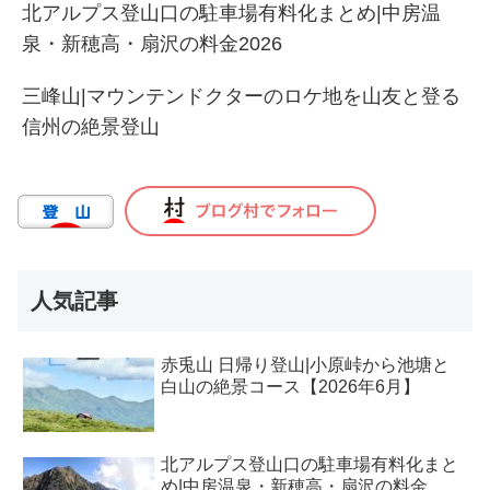
北アルプス登山口の駐車場有料化まとめ|中房温
泉・新穂高・扇沢の料金2026
三峰山|マウンテンドクターのロケ地を山友と登る
信州の絶景登山
人気記事
赤兎山 日帰り登山|小原峠から池塘と
白山の絶景コース【2026年6月】
北アルプス登山口の駐車場有料化まと
め|中房温泉・新穂高・扇沢の料金