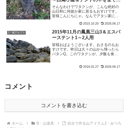
開
そんなわけでワタクシが、こんな絶好の
山日和に何故か家に居るもおすけです。
皆様こんにちにゃ。なんでアタシ家に居
るんだ？それはブログを書くためです。
2015.10.20
2026.06.17
偉いぞアタシ。とか言っちゃって、ブロ
グはこまめに更新してても実はなんとこ
2015年11月の鳳凰三山3＆エスパ
2・南アルプス
の先、山の予定がひとっつ...
ーステント1～2人用
皆様おぱようございます。おさるのもお
すけです。昨日は久々の山から帰ったら
バタンQ。このワタクシが、夕飯も食べ
ずに寝てしまいました。この報告は近日
中に。出来るように更新追いつかせま
2016.01.27
2026.06.17
す。ってことで早速、鳳凰山完結編を。
いってみよー。2015年1...
コメント
コメントを書き込む
ホーム
B・山道具
自分で作る山アイテム2・みつろ