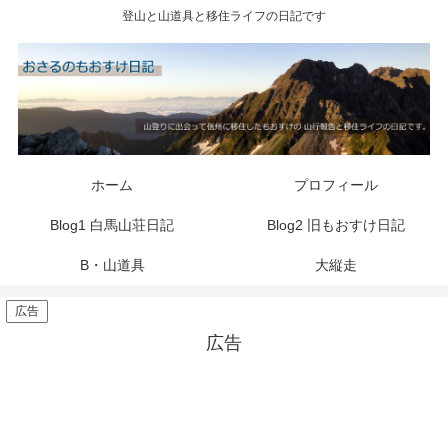
登山と山道具と移住ライフの日記です
ホーム
プロフィール
Blog1 白馬山荘日記
Blog2 旧もおすけ日記
B・山道具
大縦走
広告
広告