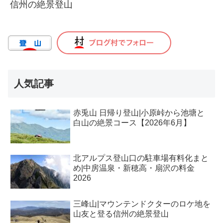
信州の絶景登山
人気記事
赤兎山 日帰り登山|小原峠から池塘と
白山の絶景コース【2026年6月】
北アルプス登山口の駐車場有料化まと
め|中房温泉・新穂高・扇沢の料金
2026
三峰山|マウンテンドクターのロケ地を
山友と登る信州の絶景登山