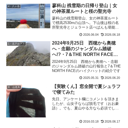
それでも楽しい！野生の本...
蓼科山 残雪期の日帰り登山｜女
4・八ヶ岳
の神茶屋ルートと桜の聖光寺
蓼科山の残雪期登山、女の神茶屋ルート
で標高2530mの山頂へ。下山後は桜の名
所聖光寺とジェラート店ぺぱんも堪能し
た、信州移住もおすけの日帰り山行報告
2026.06.04
2026.06.18
です。
2024年9月25日 西穂から奥穂
1・北アルプス
へ・念願のジャンダルム踏破
へ!?・7＆THE NORTH FACEの
ハイクハット
2024年9月25日 西穂から奥穂へ・念願
のジャンダルム踏破の山行報告と7＆THE
NORTH FACEのハイクハットの紹介です
2025.05.31
2026.06.20
【実験くん】窓全開で夏シュラフ
B・山道具
で寝てみた
先日、アンケート欄にコメントを頂きま
したが、山女子ならば脱毛です（おお豪
語）。でも、夏山やる方なら必須でしょ
う。ってことで！？、みゆきんぐも脱毛
に行ってきました。私より24歳も若い彼
2016.03.18
2026.06.17
女。そりゃ毛根も元気でしょうから、刺
激も強いのかな？と思い...