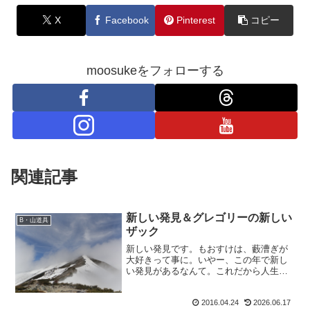
X
Facebook
Pinterest
コピー
moosukeをフォローする
関連記事
新しい発見＆グレゴリーの新しい
B・山道具
ザック
新しい発見です。もおすけは、藪漕ぎが
大好きって事に。いやー、この年で新し
い発見があるなんて。これだから人生っ
て楽しいわ。ガシガシガシ。ラッセルよ
りも藪漕ぎよ。藪漕ぎすると、大好きな
2016.04.24
2026.06.17
ウェア達が簡単に痛むのが嫌なんだけど